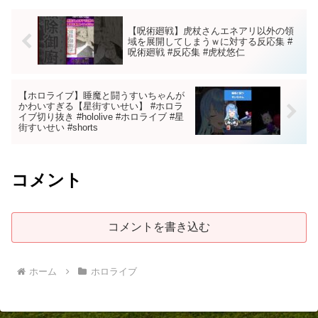
【呪術廻戦】虎杖さんエネアリ以外の領
域を展開してしまうｗに対する反応集 #
呪術廻戦 #反応集 #虎杖悠仁
【ホロライブ】睡魔と闘うすいちゃんが
かわいすぎる【星街すいせい】 #ホロラ
イブ切り抜き #hololive #ホロライブ #星
街すいせい #shorts
コメント
コメントを書き込む
ホーム
ホロライブ