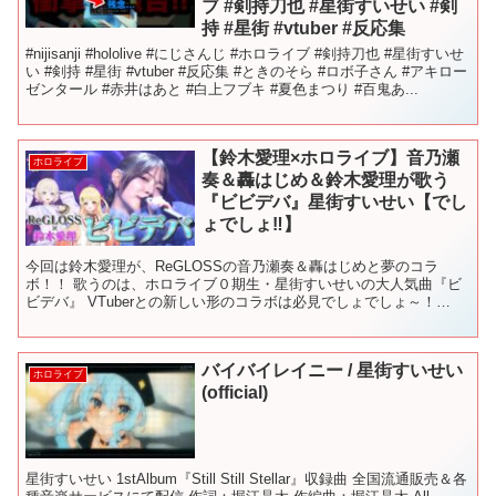
ブ #剣持刀也 #星街すいせい #剣
持 #星街 #vtuber #反応集
#nijisanji #hololive #にじさんじ #ホロライブ #剣持刀也 #星街すいせ
い #剣持 #星街 #vtuber #反応集 #ときのそら #ロボ子さん #アキロー
ゼンタール #赤井はあと #白上フブキ #夏色まつり #百鬼あ...
【鈴木愛理×ホロライブ】音乃瀬
ホロライブ
奏＆轟はじめ＆鈴木愛理が歌う
『ビビデバ』星街すいせい【でし
ょでしょ‼】
今回は鈴木愛理が、ReGLOSSの音乃瀬奏＆轟はじめと夢のコラ
ボ！！ 歌うのは、ホロライブ０期生・星街すいせいの大人気曲『ビ
ビデバ』 VTuberとの新しい形のコラボは必見でしょでしょ～！
*━♪━*━♪━*━♪━*━♪━*━♪━*━♪━*...
バイバイレイニー / 星街すいせい
ホロライブ
(official)
星街すいせい 1stAlbum『Still Still Stellar』収録曲 全国流通販売＆各