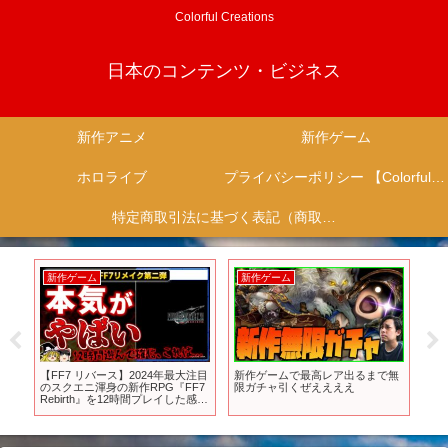
Colorful Creations
日本のコンテンツ・ビジネス
新作アニメ
新作ゲーム
ホロライブ
プライバシーポリシー 【Colorful Creation】
特定商取引法に基づく表記（商取引に関する開示）
新作ゲーム
新作ゲーム
新
【FF7 リバース】2024年最大注目
新作ゲームで最高レア出るまで無
Fri
が
のスクエニ渾身の新作RPG『FF7
限ガチャ引くぜええええ
Cha
Rebirth』を12時間プレイした感想
Jan
オラ
を本音で語る【PS5、ガチレビュ
#fri
ー、メタスコア、神ゲーorクソゲ
ー、ゆっくり解説】