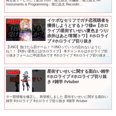
種音楽サービスにて配信 作詞：堀江晶太 作編曲：堀江晶太 All
Instruments & Programming：堀江晶太 Recordin...
イケボなセリフでガチ恋視聴者を
ホロライブ
獲得しようとするトワ様w【ホロ
ライブ/星街すいせい/夏色まつり/
赤井はあと/常闇トワ】#ホロライ
ブ #ホロライブ切り抜き
【UNO】負けたら罰ゲーム！？UNOっていうの忘れないように
ね！！【#赤い星色とは/ホロライブ】 本チャンネルはホロライブ切
り抜きフォームに申請済みです #ホロライブ #ホロライブ切り抜き
#hololive #shorts #hololiv...
星街すいせいに関する面白い雑学
ホロライブ
#ホロライブ #ホロライブ切り抜
き #雑学 #vtuber
※一部情報を修正し、再登校しました 星街すいせいに関する面白い
雑学 #ホロライブ #ホロライブ切り抜き #雑学 #vtuber