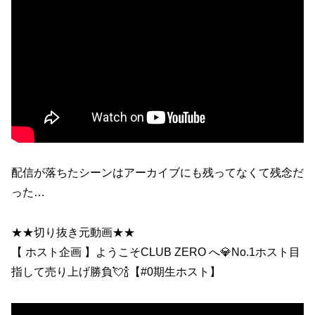
配信が落ちたシーンはアーカイブにも残ってなくて残念だ
った…
★★切り抜き元動画★★
【 ホスト企画 】ようこそCLUB ZERO へ💎No.1ホスト目
指して売り上げ勝負💘🍾【#0期生ホスト】