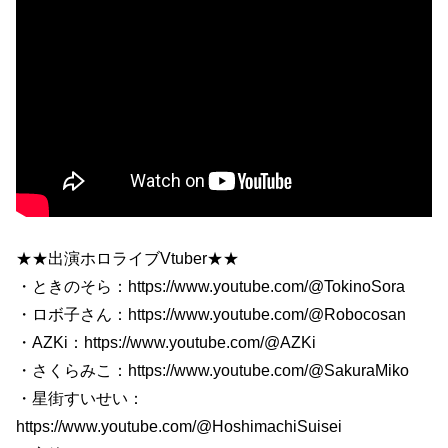
★★出演ホロライブVtuber★★
・ときのそら：https://www.youtube.com/@TokinoSora
・ロボ子さん：https://www.youtube.com/@Robocosan
・AZKi：https://www.youtube.com/@AZKi
・さくらみこ：https://www.youtube.com/@SakuraMiko
・星街すいせい：
https://www.youtube.com/@HoshimachiSuisei