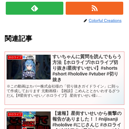
Colorful Creations
関連記事
すいちゃんに質問を読んでもらう
ホロライブ
方法【ホロライブ/ホロライブ切
り抜き/星街すいせい/】#shorts
#short #hololive #vtuber #切り
抜き
※この動画はカバー株式会社様の「切り抜きガイドライン」に則っ
て作成しております 元動画様↓ 【雑談】こめんととかいわするざつ
だん【#星街すいせい／ホロライブ】 星街すいせい様↓
@HoshimachiSuisei #ホロライブ #ホロライブ...
【速報】星街すいせいから衝撃の
ホロライブ
報告がありました！！#nijisanji
#hololive #にじさんじ #ホロライ