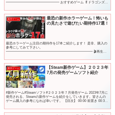
━━━━━━━━━━━━━━━━ おすすめゲーム 🥬ドラゴンズド
グマ2 🥬【PS5】Rise of the Ro...
最恐の新作ホラーゲーム！怖いも
新作ゲーム
の見たさで遊びたい期待作17選！
最恐ホラーゲーム注目の期待作を17本ご紹介します！ 是非、購入の
参考にしてみて下さい。
━━━━━━━━━━━━━━━━━━━━━━━━━━ 🎬再生リ
スト🎬 新作ゲームをジャンル別にご紹介♪ これを観れば新作ゲーム
を網羅できます！ ━━━━...
【Steam新作ゲーム】２０２３年
新作ゲーム
7月の発売ゲームソフト紹介
#新作ゲーム#Steamソフト#２０２３年７月発売ゲーム 2023年7月に
発売される、Steamの新作ゲームを紹介をしていきます。皆さんの
ゲーム購入の参考になれば幸いです。 【目次】 00:00 前置き 00:39
Gimmick! Spe...