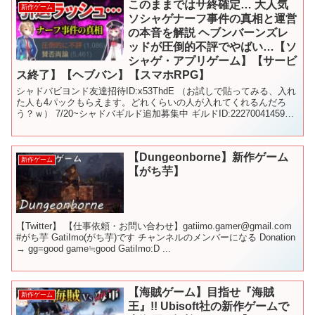
このままではサ終確定… 大人気
新作ゲーム
ソシャゲナーフ事件の真相と運営
の本音を解説 ヘブンバーンズレ
ッドが圧倒的不評でやばい…【ソ
シャゲ・アプリゲーム】【サービ
ス終了】【ヘブバン】【スマホRPG】
シャドバビヨンド友達招待ID:x53ThdE （お試しで貼ってみる、入れ
た人も4パックもらえます。どれくらいの人が入れてくれるんだろ
う？ｗ） 7/20~シャドバギルド追加募集中 ギルドID:222700414592
条件:毎日ログイン＆ラン...
【Dungeonborne】新作ゲーム
新作ゲーム
【がち芋】
【Twitter】 【仕事依頼・お問い合わせ】gatiimo.gamer@gmail.com
#がち芋 GatiImo(がち芋)です チャンネルのメンバーになる Donation
→ gg=good game≒good GatiImo:D ...
【海賊ゲーム】目指せ『海賊
新作ゲーム
王』!! Ubisoft社の新作ゲームで