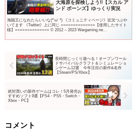
大海原を探検しよう!!【スカル ア
ンド ボーンズ】ゆっくり実況
海賊王になれたらいいな(*‘ω‘ *) 《コミュニティページ》近況つぶや
いてます 《Twitter》上に同じ ==============【使用したサイト
様】============== © 2012 – 2023 Wargaming.ne...
長時間じっくり遊べる！オープンワール
ドサバイバルクラフト＆シミュレーショ
ンゲーム12選 今年注目の新作&名作
【Steam/PS/Xbox】
絶対買いの新作ゲームはコレ！5月発売お
すすめソフト9選【PS4・PS5・Switch・
Xbox・PC】
コメント