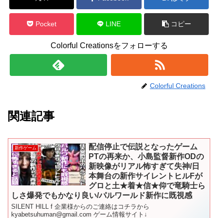
Pocket
LINE
コピー
Colorful Creationsをフォローする
Colorful Creations
関連記事
配信停止で伝説となったゲーム
新作ゲーム
PTの再来か、小島監督新作ODの
新映像がリアル怖すぎて失神/日
本舞台の新作サイレントヒルFが
グロと土★着★信★仰で竜騎士ら
しさ爆発でもかなり良い/パルワールド新作に既視感
SILENT HILL f 企業様からのご連絡はコチラから
kyabetsuhuman@gmail.com ゲーム情報サイト↓