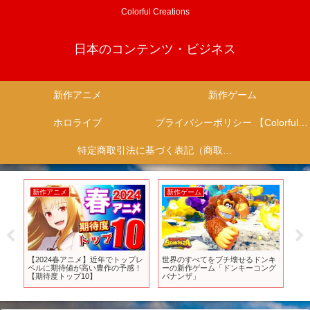
Colorful Creations
日本のコンテンツ・ビジネス
新作アニメ
新作ゲーム
ホロライブ
プライバシーポリシー 【Colorful Creation】
特定商取引法に基づく表記（商取引に関する開示）
新作ゲーム
新作ゲーム
新作ゲーム
界のすべてをブチ壊せるドンキ
スクエニがとんでもない損失を出
『ソードアー
の新作ゲーム「ドンキーコング
す中KH4が来年発売か…人気ゲー
クチュアード
ナンザ」
ムが突如高額エディションを発表
ーリートレー
してユーザーがブチギレる…新作
H×Hの格ゲーが不安すぎる…PS6
はAI機能が目玉になりそう