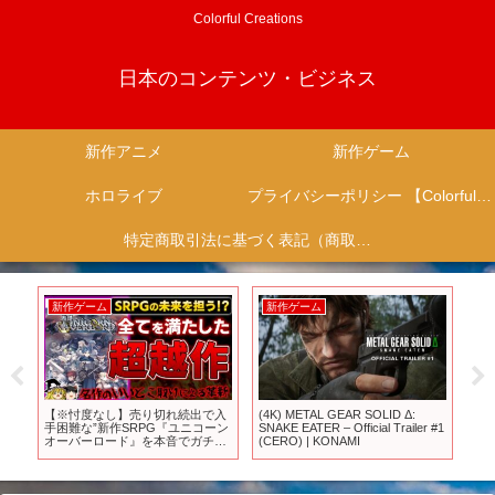
Colorful Creations
日本のコンテンツ・ビジネス
新作アニメ
新作ゲーム
ホロライブ
プライバシーポリシー 【Colorful Creation】
特定商取引法に基づく表記（商取引に関する開示）
新作ゲーム
新作ゲーム
新
ー
【※忖度なし】売り切れ続出で入
(4K) METAL GEAR SOLID Δ:
サ
“が
手困難な”新作SRPG『ユニコーン
SNAKE EATER – Official Trailer #1
注
コ
オーバーロード』を本音でガチレ
(CERO) | KONAMI
【X
ゾ
ビュー【PS5/PS4、クリアレビュ
ン
ー/感想/批評、神ゲーorクソゲ
ー？、新作ゲーム、ゆっくり解
説】