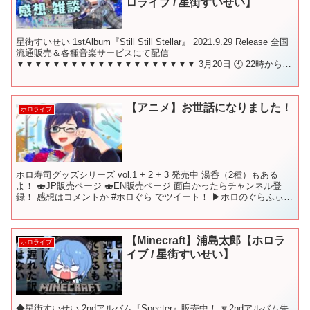
ロライブ / 星街すいせい】
星街すいせい 1stAlbum『Still Still Stellar』 2021.9.29 Release 全国
流通販売＆各種音楽サービスにて配信
▼▼▼▼▼▼▼▼▼▼▼▼▼▼▼▼▼▼▼▼ 3月20日 🕙 22時から！
この放送のことを呟...
【アニメ】お世話になりました！
ホロライブ
ホロ寿司グッズシリーズ vol.1 + 2 + 3 発売中 湯呑（2種）もある
よ！ 🍣JP販売ページ 🍣EN販売ページ 面白かったらチャンネル登
録！ 感想はコメントか #ホロぐら でツイート！ ▶︎ホロのぐらふぃて
ぃ 【前回】 【次回】 7...
【Minecraft】浦島太郎【ホロラ
ホロライブ
イブ / 星街すいせい】
◆星街すいせい 2ndアルバム『Specter』販売中！ 🔽2ndアルバム先