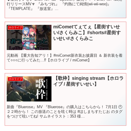
行リリースMV🔽 『みちづれ』 『灼熱にて純情(wii-wii-woo)』
『TEMPLATE』 『放送室』
▼▼▼▼▼▼▼▼▼▼▼▼▼▼▼▼▼▼▼▼ 💙CD「スイ...
miCometてぇてぇ【星街すいせ
ホロライブ
い/さくらみこ】#shorts#星街す
いせい#さくらみこ
元動画 【重大告知アリ！】#miComet新衣装お披露目 ＆ 新衣装を着
て○○○に行ってみた…⁉【ホロライブ / miComet】
【歌枠】singing stream【ホロラ
ホロライブ
イブ / 星街すいせい】
新曲『Bluerose』MV 『Bluerose』の購入はこちらから！ 7月1日 🕙
２２時から！ この放送のことを呟く時は #ほしまちすたじお のタグ
をつけて呟いてね! サムネイラスト：353 様
▼▼▼▼▼▼▼▼▼▼▼▼▼▼▼▼▼▼▼▼...