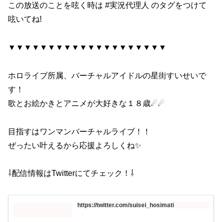
この放送のことを呟く時は #実況代理人​​​ のタグをつけて
呟いてね!
▼▼▼▼▼▼▼▼▼▼▼▼▼▼▼▼▼▼▼▼
ホロライブ所属、バーチャルアイドルの星街すいせいで
す！
歌とお絵かきとアニメが大好きな１８歳☄☄
目指すはワンマンバーチャルライブ！！
ぜったい叶えるから応援よろしくね✨
⇩配信情報はTwitterにてチェック！⇩
https://twitter.com/suisei_hosimati