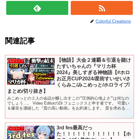
Colorful Creations
関連記事
【物語】大会２連覇＆引退を賭け
ホロライブ
たすいちゃんの『マリカ杯
2024』美しすぎる神物語【#ホロ
お正月CUP2024/星街すいせい/さ
くらみこ/みこめっと/ホロライブ/
まとめ/切り抜き】
みこめっとの２人の会話が醸し出すこの““圧倒的心地よさ”“は何なの
でしょう…。 Video EditorのDr.フェニックスと申す者です。 可愛い
＆爆笑を濃縮した『質の高い動画』をお約束します。 質を求めるば
かり投稿頻度が低いのでチャンネル...
3rd fes最高だっ
ホロライブ
た！！！！！！！！！！！！【ホ