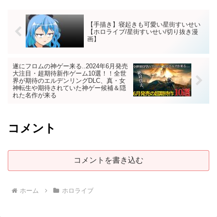
【手描き】寝起きも可愛い星街すいせい
【ホロライブ/星街すいせい/切り抜き漫
画】
遂にフロムの神ゲー来る..2024年6月発売
大注目・超期待新作ゲーム10選！！全世
界が期待のエルデンリングDLC、真・女
神転生や期待されていた神ゲー候補＆隠
れた名作が来る
コメント
コメントを書き込む
ホーム
ホロライブ