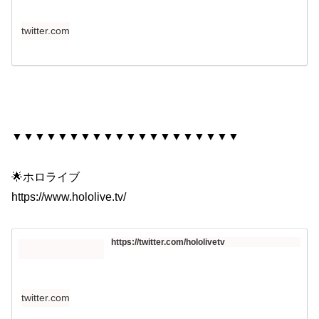
twitter.com
▼▼▼▼▼▼▼▼▼▼▼▼▼▼▼▼▼▼▼▼
🌟ホロライブ
https://www.hololive.tv/​​​
https://twitter.com/hololivetv
twitter.com