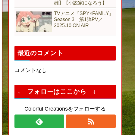
雄】【小説家になろう】
TVアニメ『SPY×FAMILY』
Season 3 第1弾PV／
2025.10 ON AIR
最近のコメント
コメントなし
↓ フォローはここから ↓
Colorful Creationsをフォローする