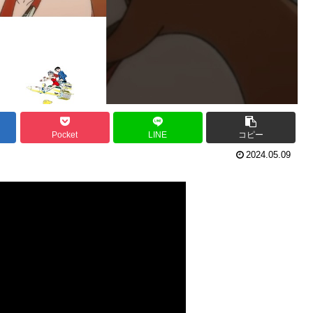
Pocket
LINE
コピー
2024.05.09