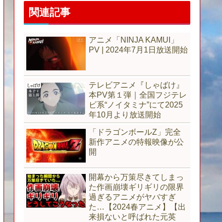
関連記事
アニメ「NINJA KAMUI」
PV | 2024年7月1日放送開始
テレビアニメ『しゃばけ』
本PV第１弾｜全国フジテレ
ビ系“ノイタミナ”にて2025
年10月より放送開始
「ドラゴンボールZ」完全
新作アニメの特報映像が公
開
開幕から万策尽きてしまっ
た作画崩壊ギリギリの限界
過ぎるアニメがヤバすぎ
た…【2024春アニメ】【出
来損ないと呼ばれた元英