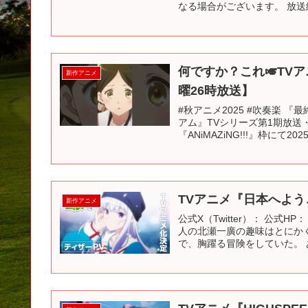
なる場合がございます。 放送
何ですか？これ🎺TV
新作アニメ
曜26時放送】
#秋アニメ2025 #吹奏楽 
アム』TVシリーズ第1期放送
『ANiMAZiNG!!!』枠にて2025
TVアニメ『日本へよう
新作アニメ
公式X（Twitter）： 公式H
人の北瀬一廣の趣味はとにか
で、胸躍る冒険をしていた。 あ