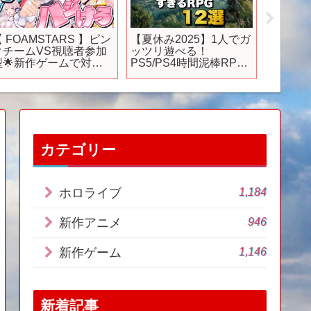
 FOAMSTARS 】ピン
【夏休み2025】1人でガ
アニメ
クチームVS視聴者参加
ッツリ遊べる！
罪』完結
型🌟新作ゲームで対決
PS5/PS4時間泥棒RPG
きみた
だにぇえぇええぇえ！
12選【おすすめゲーム
【ホロライブ/さくらみ
紹介】
こ】
カテゴリー
1,184
ホロライブ
946
新作アニメ
1,146
新作ゲーム
新着記事