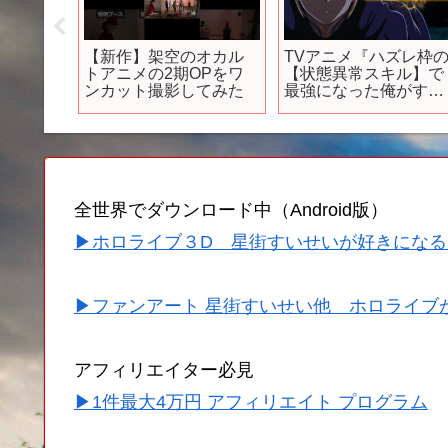
ブチ壊
【新作】架空のオカル
TVアニメ『ハズレ枠
新作ゲ
トアニメの2期OPをワ
【状態異常スキル】で
コング
ンカット撮影してみた
最強になった俺がすべ
てを蹂躙するまで』第
弾PV
全世界でダウンロード中（Android版）
▶ホロライブ３D 星街すいせいが好きになる
▶ファンアート 星街すいせい他 ホロライブ
アフィリエイター必見
▶1件最大4万円 アフィリエイト プログラム