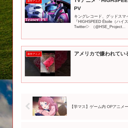
TVアニメ『HIGHSPE
新作アニメ
PV
キングレコード、グッドスマイル
『HIGHSPEED Étoile
Twitter▷ （@HSE_Project...
アメリカで嫌われてい
新作アニメ
【学マス】ゲーム内 OPアニメ