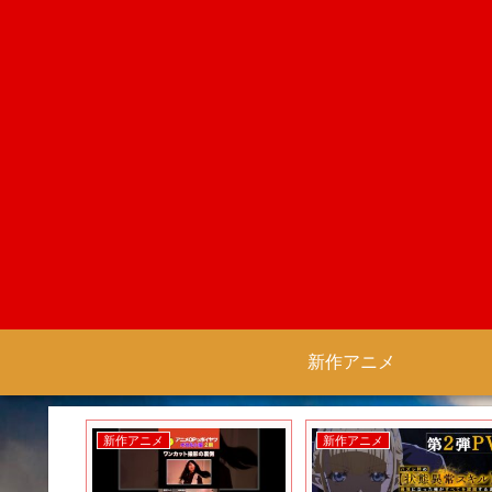
新作アニメ
新作アニメ
新作アニメ