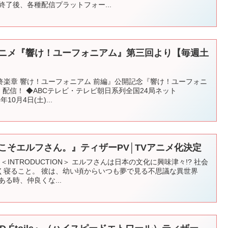
終了後、各種配信プラットフォー...
アニメ『響け！ユーフォニアム』第三回より【毎週土
『最終楽章 響け！ユーフォニアム 前編』公開記念『響け！ユーフォニ
・配信！ ◆ABCテレビ・テレビ朝日系列全国24局ネット
年10月4日(土)...
こそエルフさん。』ティザーPV│TVアニメ化決定
P： ＜INTRODUCTION＞ エルフさんは日本の文化に興味津々!? 社会
く寝ること。 彼は、幼い頃からいつも夢で見る不思議な異世界
る時、仲良くな...