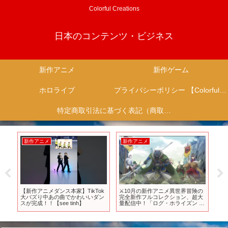
Colorful Creations
日本のコンテンツ・ビジネス
新作アニメ
新作ゲーム
ホロライブ
プライバシーポリシー 【Colorful Creation】
特定商取引法に基づく表記（商取引に関する開示）
新作アニメ
新作アニメ
新
カデ
【新作アニメダンス本家】TikTok
⚔️10月の新作アニメ異世界冒険の
デ
ト』
大バズり中あの曲でかわいいダン
完全新作フルコレクション、超大
定
ス」
スが完成！！【see tinh】
量配信中！「ログ・ホライズン 円
ン 
卓崩壊」
ん解
解