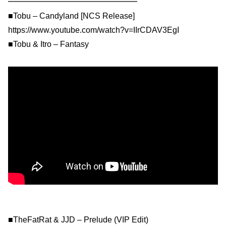
━━━━━━━━━━━━━━━━
■Tobu – Candyland [NCS Release]
https://www.youtube.com/watch?v=IIrCDAV3EgI
■Tobu & Itro – Fantasy
■TheFatRat & JJD – Prelude (VIP Edit)