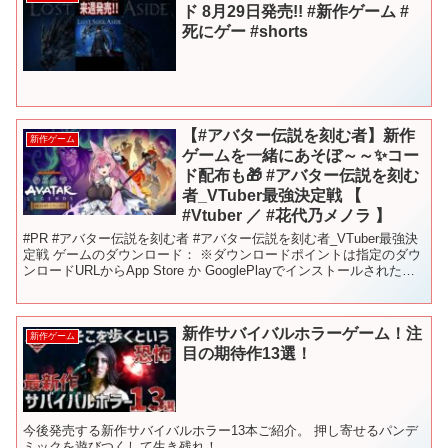
ド 8月29日発売!! #新作ゲーム #
死にゲー #shorts
【#アバター伝説を刻む者】新作
新作ゲーム
ゲームを一緒にあそぼ～～✨コー
ド配布も🎁 #アバター伝説を刻む
者_VTuber最強決定戦 【
#Vtuber ／ #花代乃メノラ 】
#PR #アバター伝説を刻む者 #アバター伝説を刻む者_VTuber最強決
定戦 ゲームのダウンロード： ※ダウンロードポイントは指定のダウ
ンロードURLからApp Store か GooglePlayでインストールされた場
合のみカウントされ...
新作サバイバルホラーゲーム！注
新作ゲーム
目の期待作13選！
今後発売する新作サバイバルホラー13本ご紹介。 押し寄せるパンデ
ミックを遊びつくして生き残れ！