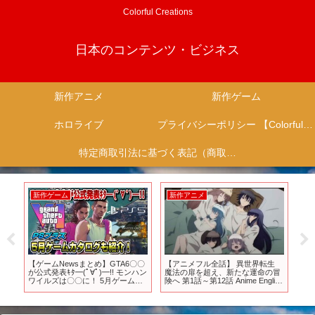
Colorful Creations
日本のコンテンツ・ビジネス
新作アニメ
新作ゲーム
ホロライブ
プライバシーポリシー 【Colorful Creation】
特定商取引法に基づく表記（商取引に関する開示）
新作ゲーム
新作アニメ
新
の
【ゲームNewsまとめ】GTA6〇〇
【アニメフル全話】 異世界転生
『
か
が公式発表ｷﾀ━(ﾟ∀ﾟ)━!! モンハン
魔法の扉を超え、新たな運命の冒
予告
先
ワイルズは〇〇に！ 5月ゲームカ
険へ 第1話～第12話 Anime English
森川
】
タログも紹介！ PSプラス PS5
Subtitle 2025