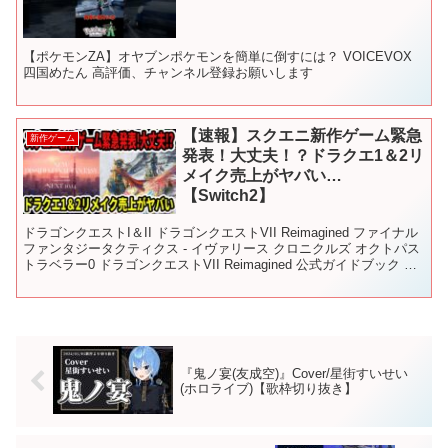
【ポケモンZA】オヤブンポケモンを簡単に倒すには？ VOICEVOX
四国めたん 高評価、チャンネル登録お願いします
【速報】スクエニ新作ゲーム緊急
新作ゲーム
発表！大丈夫！？ドラクエ1＆2リ
メイク売上がヤバい…
【Switch2】
ドラゴンクエストI＆II ドラゴンクエストVII Reimagined ファイナル
ファンタジータクティクス - イヴァリース クロニクルズ オクトパス
トラベラー0 ドラゴンクエストVII Reimagined 公式ガイドブック ド
ラゴンクエ...
『鬼ノ宴(友成空)』Cover/星街すいせい
(ホロライブ)【歌枠切り抜き】