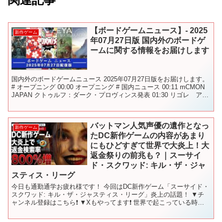
【ボードゲームニュース】- 2025
新作ゲーム
年07月27日版 国内外のボードゲ
ームに関する情報をお届けします
国内外のボードゲームニュース 2025年07月27日版をお届けします。
# オープニング 00:00 オープニング # 国内ニュース 00:11 mCMON
JAPAN クトゥルフ：ダーク・プロヴィンス発表 01:30 リゴレ アー
ス再販と...
バットマン人気声優の遺作となっ
新作ゲーム
たDC新作ゲームの内容があまり
にもひどすぎて世界で大炎上！大
返金祭りの前兆も？｜スーサイ
ド・スクワッド: キル・ザ・ジャ
スティス・リーグ
今日も通勤通学お疲れ様です！ 今回はDC新作ゲーム「スーサイド・
スクワッド: キル・ザ・ジャスティス・リーグ」炎上の話題！ ▼チ
ャンネル登録はこちら❗️ ▼Xもやってます❗️ 世界で起こっている時事
ニュースをお伝えします！ 友達になってくだ...