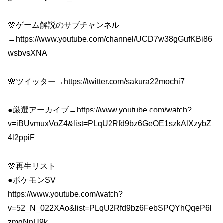
🌸ゲーム解説のサブチャンネル
→https://www.youtube.com/channel/UCD7w38gGufKBi86
wsbvsXNA
🌸ツイッター→https://twitter.com/sakura22mochi7
●厳選アーカイブ→https://www.youtube.com/watch?
v=iBUvmuxVoZ4&list=PLqU2Rfd9bz6GeOE1szkAlXzybZ
4l2ppiF
🌸再生リスト
●ポケモンSV
https://www.youtube.com/watch?
v=52_N_022XAo&list=PLqU2Rfd9bz6FebSPQYhQqeP6l
zmqNnU9k