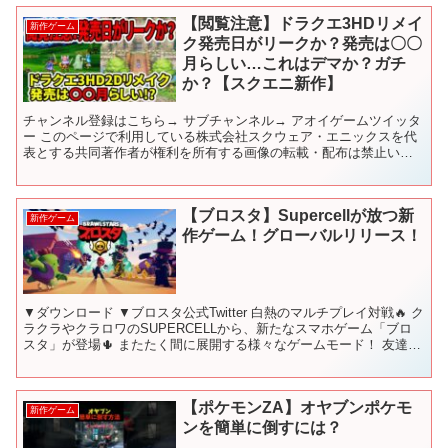
【閲覧注意】ドラクエ3HDリメイ
新作ゲーム
ク発売日がリークか？発売は〇〇
月らしい…これはデマか？ガチ
か？【スクエニ新作】
チャンネル登録はこちら→ サブチャンネル→ アオイゲームツイッタ
ー このページで利用している株式会社スクウェア・エニックスを代
表とする共同著作者が権利を所有する画像の転載・配布は禁止いた
します。 © ARMOR PROJECT/BIRD S...
【ブロスタ】Supercellが放つ新
新作ゲーム
作ゲーム！グローバルリリース！
▼ダウンロード ▼ブロスタ公式Twitter 白熱のマルチプレイ対戦🔥 ク
ラクラやクラロワのSUPERCELLから、新たなスマホゲーム「ブロ
スタ」が登場🌵 またたく間に展開する様々なゲームモード！ 友達と
共戦するもよし、一人で戦うもよし。強...
【ポケモンZA】オヤブンポケモ
新作ゲーム
ンを簡単に倒すには？