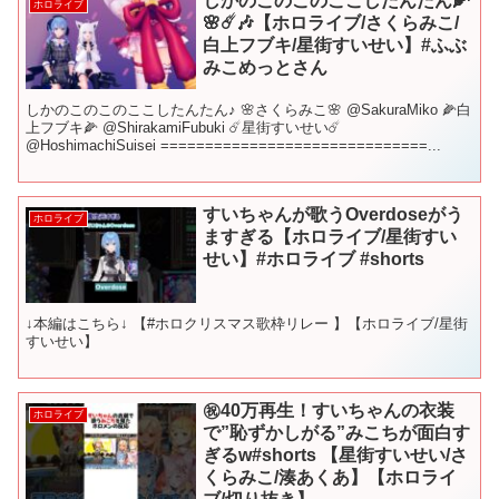
しかのこのこのここしたんたん🌽
ホロライブ
🌸☄️🎶【ホロライブ/さくらみこ/
白上フブキ/星街すいせい】#ふぶ
みこめっとさん
しかのこのこのここしたんたん♪ 🌸さくらみこ🌸 @SakuraMiko 🌽白
上フブキ🌽 @ShirakamiFubuki ☄️星街すいせい☄️
@HoshimachiSuisei ==============================...
すいちゃんが歌うOverdoseがう
ホロライブ
ますぎる【ホロライブ/星街すい
せい】#ホロライブ #shorts
↓本編はこちら↓ 【#ホロクリスマス歌枠リレー 】【ホロライブ/星街
すいせい】
㊗️40万再生！すいちゃんの衣装
ホロライブ
で”恥ずかしがる”みこちが面白す
ぎるw#shorts 【星街すいせい/さ
くらみこ/湊あくあ】【ホロライ