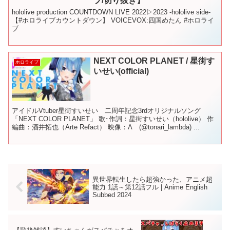
ブ/切り抜き】
hololive production COUNTDOWN LIVE 2022▷2023 -hololive side-
【#ホロライブカウントダウン】 VOICEVOX:四国めたん #ホロライ
ブ
NEXT COLOR PLANET / 星街す
ホロライブ
いせい(official)
アイドルVtuber星街すいせい 二周年記念3rdオリジナルソング
「NEXT COLOR PLANET」 歌･作詞：星街すいせい（hololive） 作
編曲：酒井拓也（Arte Refact） 映像：Λ (@tonari_lambda) ...
異世界転生したら超強かった、アニメ超
能力 1話～第12話フル | Anime English
Subbed 2024