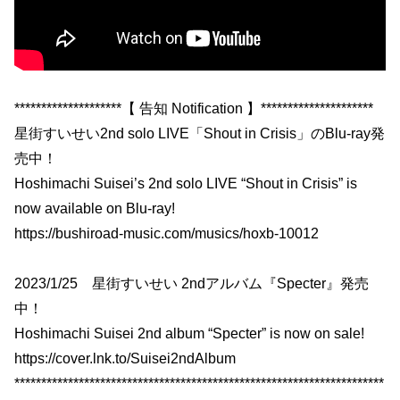
********************【 告知 Notification 】*********************
星街すいせい2nd solo LIVE「Shout in Crisis」のBlu-ray発
売中！
Hoshimachi Suisei’s 2nd solo LIVE “Shout in Crisis” is
now available on Blu-ray!
https://bushiroad-music.com/musics/hoxb-10012
2023/1/25 星街すいせい 2ndアルバム『Specter』発売
中！
Hoshimachi Suisei 2nd album “Specter” is now on sale!
https://cover.lnk.to/Suisei2ndAlbum
*********************************************************************