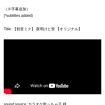
（※字幕追加）
(*subtitles added)
Title: 【初音ミク】 夜明けと蛍 【オリジナル】
sound source :カラオケ歌っちゃ王 様