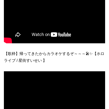
【歌枠】帰ってきたからカラオケするぞ～～～🎤✨【ホロ
ライブ / 星街すいせい 】