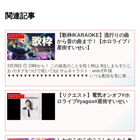
関連記事
【歌枠/KARAOKE】流行りの曲
ホロライブ
から昔の曲まで！【ホロライブ /
星街すいせい】
3月29日 🕙 23時から！ この放送のことを呟く時は #ほしまちすたじ
お のタグをつけて呟いてね! サムネイラスト：emb:ER 様
▼▼▼▼▼▼▼▼▼▼▼▼▼▼▼▼▼▼▼▼ いつも配信を見に来て
くれてありがとう✿ みんなが配信をより楽し...
【リクエスト】電気オンオフ#ホ
ホロライブ
ロライブ#yagoo#星街すいせい