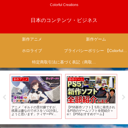
Colorful Creations
日本のコンテンツ・ビジネス
新作アニメ
新作ゲーム
ホロライブ
プライバシーポリシー 【Colorful Creation】
特定商取引法に基づく表記（商取引に関する開示）
新作アニメ
新作ゲーム
新
次回
アニメ「ギルドの受付嬢ですが、
【PS5新作ソフト】5月に発売され
『劇
V.
残業は嫌なのでボスをソロ討伐し
るPS5のゲームソフト全部紹介＋
別
ようと思います」ティザーPV
α！【PS5おすすめゲーム】
映
【2024年放送決定！】
7日
順