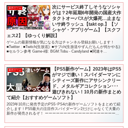
次にサービス終了しそうなソシャ
新作ゲーム
ゲは？2年延期6年開発の国産大作
タクトオーパスが大爆死…止まな
いサ終ラッシュ【takt op.】【ソ
シャゲ・アプリゲーム】【スクフ
ェス2】【ゆっくり解説】
ゲームの最新情報が気になる方はチャンネル登録お願いします！
■Twitter : ■Twitch(生放送): ■サブch(生放送やずんだもんが何かやる):
■セルラン参考 Game-i様: BGM:Tobu - Candyland ■関連キ...
【PS5新作ゲーム】2023年はPS5
新作ゲーム
がマジで凄い！スパイダーマンに
シティーズ新作にアサシンクリー
ド、メタルギアコレクション･･･
遊びきれない！10月の新作まとめ
て紹介【おすすめゲームソフト】
2023年10月に発売予定のPS5･PS4の新作ゲームソフトをまとめて紹
介します！PS5最大の注目作スパイダーマン2だけじゃなくて大量の
新作が発売されるぞ！ ーーーーーーーーーーーーーーーーーーーー
ーーー もくじ 00:00 冒頭 00:4...