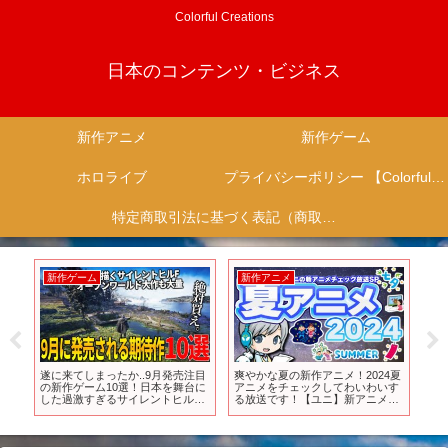
Colorful Creations
日本のコンテンツ・ビジネス
新作アニメ
新作ゲーム
ホロライブ
プライバシーポリシー 【Colorful Creation】
特定商取引法に基づく表記（商取引に関する開示）
新作アニメ
新作ゲーム
4夏
【全話無料】話題の新作アニメが
ヴィクトリア朝様式の街並みが広
【
いす
期間限定 全話無料配信中！
がるオープンワールド探偵アドベ
ゲ
メチ
ンチャー『白銀の城』をご紹介！