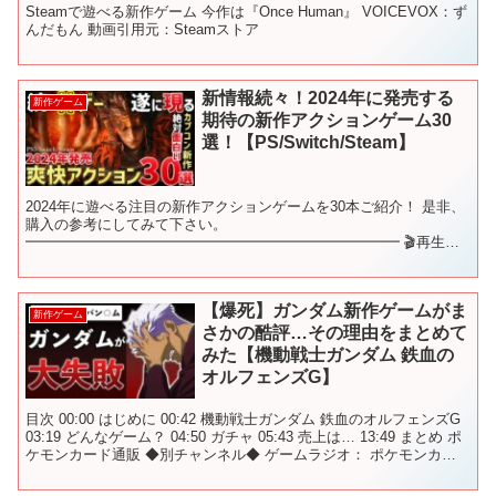
Steamで遊べる新作ゲーム 今作は『Once Human』 VOICEVOX：ず
んだもん 動画引用元：Steamストア
新情報続々！2024年に発売する
新作ゲーム
期待の新作アクションゲーム30
選！【PS/Switch/Steam】
2024年に遊べる注目の新作アクションゲームを30本ご紹介！ 是非、
購入の参考にしてみて下さい。
━━━━━━━━━━━━━━━━━━━━━━━━━━ 🎬再生リ
スト🎬 新作ゲームをジャンル別にご紹介♪ これを観れば新作ゲーム
を網羅できます！...
【爆死】ガンダム新作ゲームがま
新作ゲーム
さかの酷評…その理由をまとめて
みた【機動戦士ガンダム 鉄血の
オルフェンズG】
目次 00:00 はじめに 00:42 機動戦士ガンダム 鉄血のオルフェンズG
03:19 どんなゲーム？ 04:50 ガチャ 05:43 売上は… 13:49 まとめ ポ
ケモンカード通販 ◆別チャンネル◆ ゲームラジオ： ポケモンカー
ド：...