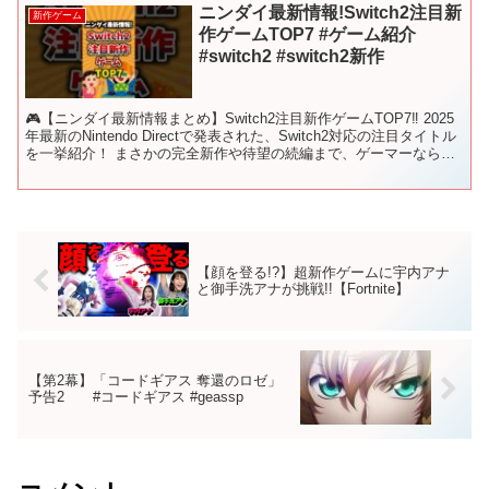
ニンダイ最新情報!Switch2注目新
新作ゲーム
作ゲームTOP7 #ゲーム紹介
#switch2 #switch2新作
🎮【ニンダイ最新情報まとめ】Switch2注目新作ゲームTOP7‼️ 2025
年最新のNintendo Directで発表された、Switch2対応の注目タイトル
を一挙紹介！ まさかの完全新作や待望の続編まで、ゲーマーなら見
逃せないラインナ...
【顔を登る!?】超新作ゲームに宇内アナ
と御手洗アナが挑戦!!【Fortnite】
【第2幕】「コードギアス 奪還のロゼ」
予告2 #コードギアス #geassp