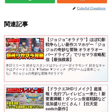
Colorful Creations
関連記事
【ジョジョ”オラドラ”】ほぼ幻影
新作ゲーム
戦争らしい新作スマホゲー「ジョ
ジョの奇妙な冒険 オラオラオー
バードライブ」でリセマラ攻略配
信【最強模索】
本日リリース 好きなスタンドはクレイジーダイヤモンド 好きなキャ
ラはグイードミスタ ▼Twitter ▼ツイッチ（PCゲームは基本こっ
ち） #ジョジョの奇妙な冒険 #オラドラ
【ドラクエ3HDリメイク】超速
新作ゲーム
報！先行プレイレビュー来た！新
要素満載！ダッシュ倍速戦闘など
追加盛りだくさん！【任天堂
switch新作】