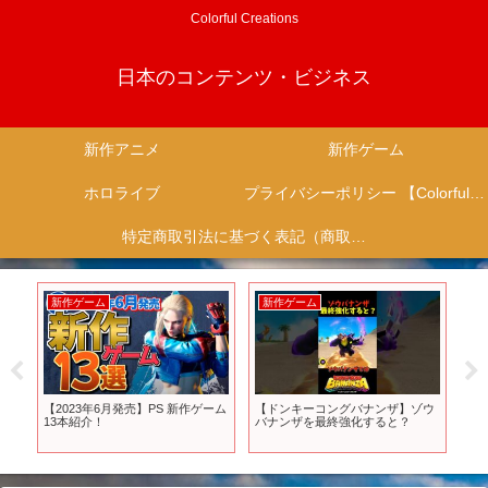
Colorful Creations
日本のコンテンツ・ビジネス
新作アニメ
新作ゲーム
ホロライブ
プライバシーポリシー 【Colorful Creation】
特定商取引法に基づく表記（商取引に関する開示）
新作アニメ
新作ゲーム
新
ウ
『天穂のサクナヒメ』テレビアニ
様々なジャンルの最新情報！今後
一
メ化決定!! #anime #サクナヒメ
発売の注目の期待作を20本ご紹
価
介！【Future Games Show
ー2
2024】
さ
ら
【U