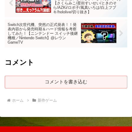
【さくらみこ/星街すいせい/ときのそ
ら/AZKi/ロボ子/風真いろは/白上フブ
キ/hololive/切り抜き】
Switch次世代機、突然の正式発表！！発
表内容から発売時期＆ハード情報を考察
してみた！【ニンテンドー スイッチ後継
機種／Nintendo Switch】@レウン
GameTV
コメント
コメントを書き込む
ホーム
新作ゲーム