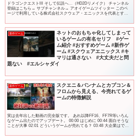
ドラゴンクエストIII そして伝説へ…（HD2Dリメイク） チャンネル
登録はこちら→ サブチャンネル→ アオイゲームツイッター このペ
ージで利用している株式会社スクウェア・エニックスを代表とする
共同著作者が権利を所有する画像の転載・配布は禁...
ネットのおもちゃ化してしまって
新作ゲーム
いるゲームの有名セリフ #ゲー
ム紹介 #おすすめゲーム #新作ゲ
ーム #スクウェアエニックス #キ
マリは通さない #大丈夫だと問
題ない #エルシャダイ
スクエニ＆バンナムとカプコン＆
新作ゲーム
フロムから見える、今売れてるゲ
ームの特徴解説
実は去年出した動画の完全版です。 あれ以降FF16、FF7R等いろん
なゲーム出たのでアップデート。 00:00 はじめに 00:44 面白そうな
ことが大事 02:01 どういうゲームが売れてる？ 03:48 大企業はでか
いゲームを作りたい ...