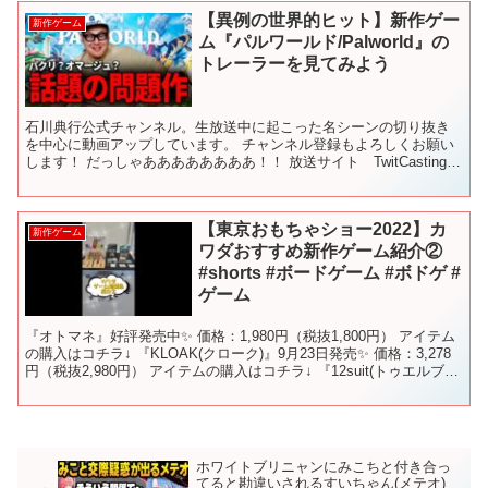
【異例の世界的ヒット】新作ゲー
新作ゲーム
ム『パルワールド/Palworld』の
トレーラーを見てみよう
石川典行公式チャンネル。生放送中に起こった名シーンの切り抜き
を中心に動画アップしています。 チャンネル登録もよろしくお願い
します！ だっしゃああああああああ！！ 放送サイト TwitCasting
放送日 2024年01月25日 【ツイキャ...
【東京おもちゃショー2022】カ
新作ゲーム
ワダおすすめ新作ゲーム紹介②
#shorts #ボードゲーム #ボドゲ #
ゲーム
『オトマネ』好評発売中✨ 価格：1,980円（税抜1,800円） アイテム
の購入はコチラ↓ 『KLOAK(クローク)』9月23日発売✨ 価格：3,278
円（税抜2,980円） アイテムの購入はコチラ↓ 『12suit(トゥエルブス
ート)』1...
ホワイトブリニャンにみこちと付き合っ
てると勘違いされるすいちゃん(メテオ)