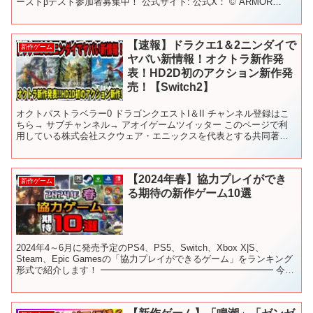
ーズドβテスト参加者募集中！ 公式サイト: 公式X： © ARMOR
PROJECT/BIRD STUDIO/S...
【速報】ドラクエ1＆2ニンダイで
新作ゲーム
ヤバい新情報！オクトラ新作発
表！HD2D初のアクション新作発
売！【Switch2】
オクトパストラベラー0 ドラゴンクエストI＆II チャンネル登録はこ
ちら→ サブチャンネル→ アオイゲームツイッター このページで利
用している株式会社スクウェア・エニックスを代表とする共同著作
者が権利を所有する画像の転載・配布は禁止いたしま...
【2024年春】協力プレイができ
新作ゲーム
る期待の新作ゲーム10選
2024年4～6月に発売予定のPS4、PS5、Switch、Xbox X|S、
Steam、Epic Gamesの「協力プレイができるゲーム」をランキング
形式で紹介します！ ━━━━━━━━━━━━━━━━━━━ 今回
紹介したゲーム一覧(発売...