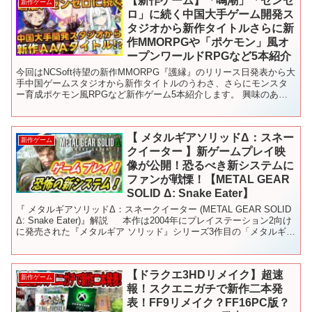
【新作ゲーム】「鳴潮」「ゼンゼ
新作ゲーム
ロ」に続く中国大手ゲーム開発ス
タジオから新作タイトルさらに新
作MMORPGや「ポケモン」風オ
ープンワールドRPGなど5本紹介
今回はNCSoft待望の新作MMORPG『護縁』のリリース日発表から大
手中国ゲームスタジオから新作タイトルのうわさ、さらにモンスタ
ー育成ポケモン風RPGなど新作ゲーム5本紹介します。 興味のある
方は是非！！ チャンネル登録お済でない方は 是...
【 メタルギアソリッドΔ：スネー
新作ゲーム
クイーター 】新ゲームプレイ映
像が公開！恐るべき新システムに
ファンが戦慄！【METAL GEAR
SOLID Δ: Snake Eater】
『 メタルギアソリッドΔ：スネークイーター (METAL GEAR SOLID
Δ: Snake Eater)』解説 本作は2004年にプレイステーション2向け
に発売された『メタルギア ソリッド』シリーズ3作目の「メタルギア
ソリッド ...
【ドラクエ3HDリメイク】超速
新作ゲーム
報！スクエニガチで新作二本発
表！FF9リメイク？FF16PC版？