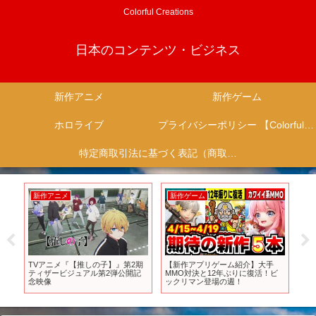
Colorful Creations
日本のコンテンツ・ビジネス
新作アニメ
新作ゲーム
ホロライブ
プライバシーポリシー 【Colorful Creation】
特定商取引法に基づく表記（商取引に関する開示）
新作アニメ
新作ゲーム
新
れな
TVアニメ『【推しの子】』第2期
【新作アプリゲーム紹介】大手
『聖
ティザービジュアル第2弾公開記
MMO対決と12年ぶりに復活！ビ
ー
念映像
ックリマン登場の週！