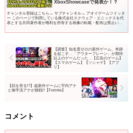
XboxShowcaseで発表か！？
チャンネル登録はこちら→ サブチャンネル→ アオイゲームツイッタ
ー このページで利用している株式会社スクウェア・エニックスを代
表とする共同著作者が権利を所有する画像の転載・配布は禁止いた
します。 © ARMOR PROJECT/BIRD S...
【調査】知名度ゼロの新作ゲーム。奇跡
を起こす…「アウタープレーン」が期待
以上のゲームだった…【広告のゲーム】
【スマホゲーム】【ソシャゲ】【アプ
リ】
【顔を登る!?】超新作ゲームに宇内アナ
と御手洗アナが挑戦!!【Fortnite】
コメント