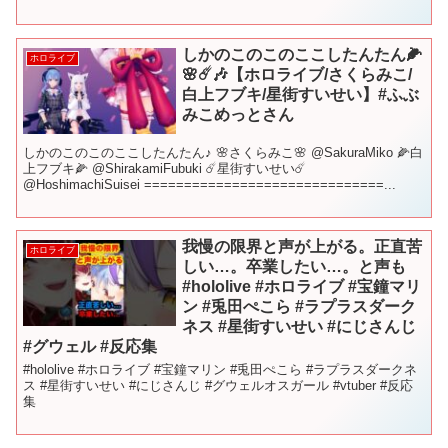
ブ】 【Minecraft】危...
しかのこのこのここしたんたん🌽
ホロライブ
🌸☄️🎶【ホロライブ/さくらみこ/
白上フブキ/星街すいせい】#ふぶ
みこめっとさん
しかのこのこのここしたんたん♪ 🌸さくらみこ🌸 @SakuraMiko 🌽白
上フブキ🌽 @ShirakamiFubuki ☄️星街すいせい☄️
@HoshimachiSuisei ==============================...
我慢の限界と声が上がる。正直苦
ホロライブ
しい…。卒業したい…。と声も
#hololive #ホロライブ #宝鐘マリ
ン #兎田ぺこら #ラプラスダーク
ネス #星街すいせい #にじさんじ
#グウェル #反応集
#hololive #ホロライブ #宝鐘マリン #兎田ぺこら #ラプラスダークネ
ス #星街すいせい #にじさんじ #グウェルオスガール #vtuber #反応
集