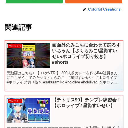
Colorful Creations
関連記事
画面外のみこちに合わせて踊るす
ホロライブ
いちゃん【さくらみこ/星街すい
せい/ホロライブ切り抜き】
#shorts
元動画はこちら↓ 【 ロケVTR 】 300人前カレーを作る⁉️🍛社員さん
にごちそうしてみた✨ #さくらみこ #星街すいせい #ホロライブ
#ホロライブ切り抜き #sakuramiko #hololive #hololiveclip ホロラ...
【テトリス99】テンプレ練習会！
ホロライブ
【ホロライブ / 星街すいせい】
ーーーーーーーーーーーーーーーーーーーー この動画およびライブ