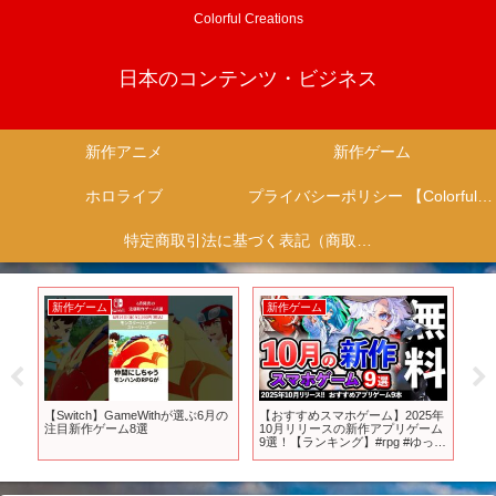
Colorful Creations
日本のコンテンツ・ビジネス
新作アニメ
新作ゲーム
ホロライブ
プライバシーポリシー 【Colorful Creation】
特定商取引法に基づく表記（商取引に関する開示）
新作ゲーム
新作ゲーム
新
ら9
【Switch】GameWithが選ぶ6月の
【おすすめスマホゲーム】2025年
ア
に
注目新作ゲーム8選
10月リリースの新作アプリゲーム
レ
カ
9選！【ランキング】#rpg #ゆっく
GE
2話
り解説 #無料 #ソシャゲ #デュエッ
トナイトアビス