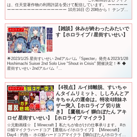
は、任天堂著作物の利用許諾を受けて配信しています。 ーーーーー
ーーーーーーーーーーーーーーー 10月16日 🕗 20時から！ テンプレ
練習会！ この放送のことを呟く時は #ほしま...
【雑談】休みが終わったみたいで
ホロライブ
す【ホロライブ / 星街すいせい】
🌟2023/1/25 星街すいせい 2ndアルバム『Specter』発売＆2023/1/28
Hoshimachi Suisei 2nd Solo Live "Shout in Crisis" 開催決定！🌟 ◆
星街すいせい 2ndアルバム『...
【4視点】ルイ姉離脱、すいちゃ
ホロライブ
んタイムリミット、ししろんとア
キちゃんの運命は。特攻4姉妹ネ
ザー突入【ホロライブ 切り抜
き】【鷹嶺ルイ 獅白ぼたん アキ
ロゼ 星街すいせい】【ホロライブ マイクラ】
☆元動画様☆ 【 Minecraft 】私たちが命がけの仕事承ります。 #ホ
ロ鯖マイクラハードコア【鷹嶺ルイ/ホロライブ】 【Minecraft】
Day4：灼熱－ ホロ鯖ハードコアマイクラ【獅白ぼたん/ホロライ