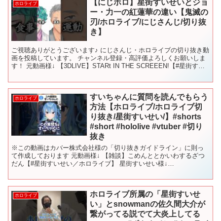
【にじホロ】星街すいせいとジョ
ホロライブ
ー・力一の紅蓮華の違い【鬼滅の
刃/ホロライブ/にじさんじ/切り抜
き】
ご視聴ありがとうございます♪ にじさんじ・ホロライブの切り抜き動
画を投稿しています。 チャンネル登録・高評価よろしくお願いしま
す！ 元動画様↓ 【3DLIVE】STARt IN THE SCREEEN!【#星街すい
せい50万人記念ライブ】 ...
すいちゃんに質問を読んでもらう
ホロライブ
方法【ホロライブ/ホロライブ切
り抜き/星街すいせい/】#shorts
#short #hololive #vtuber #切り
抜き
※この動画はカバー株式会社様の「切り抜きガイドライン」に則っ
て作成しております 元動画様↓ 【雑談】こめんととかいわするざつ
だん【#星街すいせい／ホロライブ】 星街すいせい様↓
@HoshimachiSuisei #ホロライブ #ホロライブ...
ホロライブ所属の「星街すいせ
ホロライブ
い」とsnowmanの佐久間大介が
繋がってる説でて大炎上してる