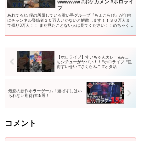
wwwwww #ポケカメン #ホロライ
ブ
あれてるね 僕の所属している歌い手グループ『ちょこらび』が年内
にチャンネル登録者３０万人いかないと解散します！！３０万人ま
で残り3万人！！ まだ見たことない人は見てください！！めちゃくち
ゃ面白いので！！ ちょこらび↓ オリジナル曲アンチモラ...
【ホロライブ】すいちゃんカレー&みこ
ちシチューがヤバい！！#ホロライブ #星
街すいせい #さくらみこ #オタ活
最恐の新作ホラーゲーム！遊ばずにはい
られない期待作15選！
コメント