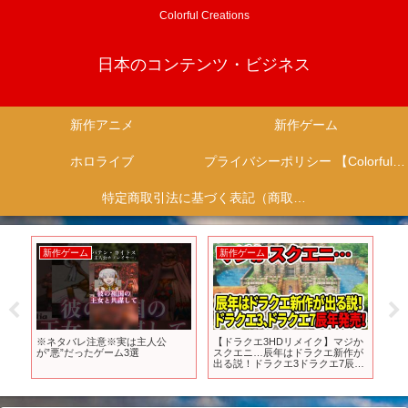
Colorful Creations
日本のコンテンツ・ビジネス
新作アニメ
新作ゲーム
ホロライブ
プライバシーポリシー 【Colorful Creation】
特定商取引法に基づく表記（商取引に関する開示）
新作ゲーム
新作ゲーム
新
ワー
※ネタバレ注意※実は主人公
【ドラクエ3HDリメイク】マジか
【ゲ
７
が”悪”だったゲーム3選
スクエニ…辰年はドラクエ新作が
作ゲ
出る説！ドラクエ3ドラクエ7辰年
バ
発売！
ズF
テイ
最