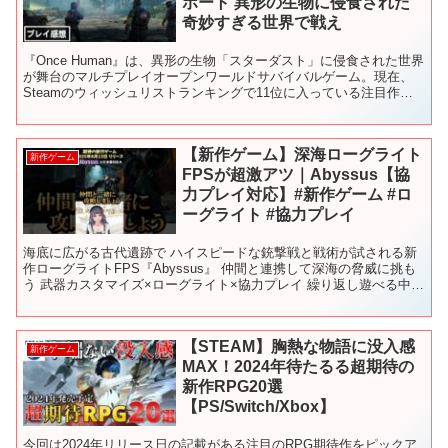
ポート 異形の生物に侵食された
奇妙すぎる世界で戦え
『Once Human』は、異形の生物「スターダスト」に侵食された世界
が舞台のマルチプレイオープンワールドサバイバルゲーム。現在、
Steamのウィッシュリストランキングで11位に入っている注目作
だ。2024年第3四半期の正式リリースに先がけ...
【新作ゲーム】深海ローグライト
新作ゲーム
FPSが超激アツ｜Abyssus【協
力プレイ対応】#新作ゲーム #ロ
ーグライト #協力プレイ
海底に広がる古代遺跡で ハイスピードな銃撃戦と戦術が試される新
作ローグライトFPS『Abyssus』 仲間と連携して深海の脅威に挑も
う 武器カスタマイズ×ローグライト×協力プレイ 繰り返し遊べる中毒
性に要注意！ 📅リリース日：2025年8月...
【STEAM】胸熱な物語に没入感
新作ゲーム
MAX！2024年待たるる超期待の
新作RPG20選
【PS/Switch/Xbox】
今回は2024年リリース日の記載がある注目のRPG期待作をピックア