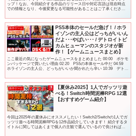
ップ！なお、今回紹介する作品のリリース日や対応言語は現在時点
での情報となり、今後変更なる可能性があることはご了承くださ
い。【コメント＆高評価頂けると嬉しいです】 🔸チャンネル...
PS5本体のセールだ急げ！ / ホラ
新作ゲーム
イゾンの主人公はどっちがいいん
だよ･･･やばい･･･ / デトロイトビ
カムヒューマンのスタジオが新
作！【ゲームニュースまとめ】
ここ最近の気になったゲームニュースをまとめました 00:00 ポケモ
ンパッケージで買いたい理由 02:20 PS5の本体セール中だ 04:59
ホライゾンの主人公、どっちがいいか聞かれたら辛い 10:39 デトロ
イトのスタジオが新作発表 1...
【夏休み2025】1人でガッツリ遊
新作ゲーム
べる！Switch時間泥棒RPG 12選
【おすすめゲーム紹介】
今回は2025年の夏休みにオススメしたい！Switch2/Switchの1人でガ
ッツリ遊べる時間泥棒RPGを12作品紹介していきます！ 紹介するタ
イトルに関してはあくまで個人の主観で選んでいるので良ければ皆
さんの『おすすめゲーム』も是非、教...