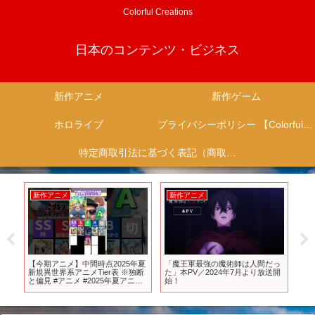
Colorful Creations
日本のコンテンツ・ビジネス
新作アニメ
新作ゲーム
ホロライブ
プライバシーポリシー 【Colorful Creation】
特定商取引法に基づく表記（商取引に関する開示）
メ
新作アニメ
新作アニメ
最強の魔術師は人間だっ
TVアニメ「水属性の魔法使い」激
TVアニメ『俺は全て
／2024年7月より放送開
バトル最終回12話が神回すぎた
する〜逆勘違いの世
件！涼様がヤバすぎ！【女子会で
者になりたい〜』ノ
トーク】
オープニング映像｜
「AMBITION」桜木
メドリーム】 (CV:鈴