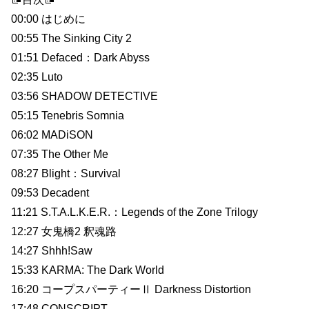
00:00 はじめに
00:55 The Sinking City 2
01:51 Defaced：Dark Abyss
02:35 Luto
03:56 SHADOW DETECTIVE
05:15 Tenebris Somnia
06:02 MADiSON
07:35 The Other Me
08:27 Blight：Survival
09:53 Decadent
11:21 S.T.A.L.K.E.R.：Legends of the Zone Trilogy
12:27 女鬼橋2 釈魂路
14:27 Shhh!Saw
15:33 KARMA: The Dark World
16:20 コープスパーティーⅡ Darkness Distortion
17:48 CONSCRIPT