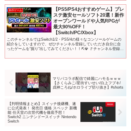
【PS5/PS4おすすめゲーム】プレ
新作ゲーム
ステ激安セールソフト20選！新作
オープンワールドや人気RPGが
最大90%OFF！
【Switch/PC/Xbox】
このチャンネルではSwitch1/2・PS5/4の様々なコンソールゲームの
紹介をしていますので、ぜひチャンネル登録していただき自分に合
ったゲームを“掘り”出してみてください！！⛏️💎 🚩チャンネル登録は
こちらからもできます！ ➡ ─┘─┘─...
マリパコラボ配信で綺麗にハモるｗｗｗ
【さくらみこ/星街すいせい/白上フブキ/
戌神ころね/ホロライブ切り抜き】#shorts
【判明情報まとめ】スイッチ後継機、遂
に公式発表！ 発売日 価格 スペック 新機
能 任天堂の次世代機を徹底予想！
Switch2 ニンテンドースイッチ Nintendo
Switch