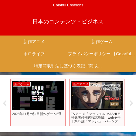
Colorful Creations
日本のコンテンツ・ビジネス
新作アニメ
新作ゲーム
ホロライブ
プライバシーポリシー 【Colorful Creation】
特定商取引法に基づく表記（商取引に関する開示）
新作ゲーム
新作アニメ
新
2025年11月の注目新作ゲーム5選
TVアニメ「マッシュル-MASHLE-
【S
神覚者候補選抜試験編」web予告
最新
｜第19話「マッシュ・バーンデッ
月
ドと音の魔法使い」