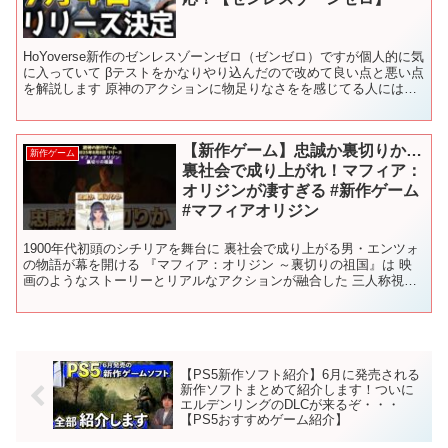
HoYoverse新作のゼンレスゾーンゼロ（ゼンゼロ）ですが個人的に気
に入っていて βテストをかなりやり込んだので改めて良い点と悪い点
を解説します 原神のアクションに物足りなさをを感じてる人にはオ
ススメです ■チャプターリスト 00:00 ...
【新作ゲーム】忠誠か裏切りか…
新作ゲーム
裏社会で成り上がれ！マフィア：
オリジンが凄すぎる #新作ゲーム
#マフィアオリジン
1900年代初頭のシチリアを舞台に 裏社会で成り上がる男・エンツォ
の物語が幕を開ける 『マフィア：オリジン ～裏切りの祖国』は 映
画のようなストーリーとリアルなアクションが融合した 三人称視点
アクションアドベンチャーです ナイフや散弾銃“ル...
【PS5新作ソフト紹介】6月に発売される
新作ソフトまとめて紹介します！ついに
エルデンリングのDLCが来るぞ・・・
【PS5おすすめゲーム紹介】