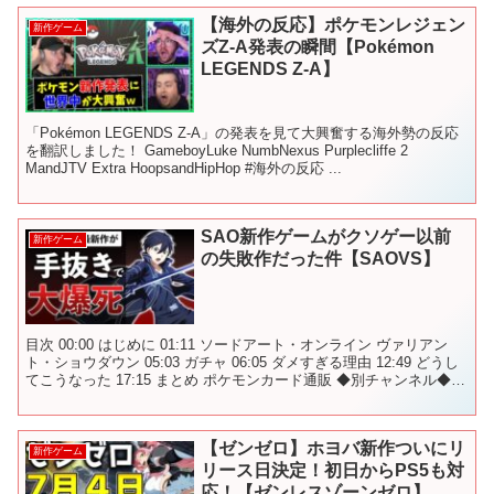
【海外の反応】ポケモンレジェン
新作ゲーム
ズZ-A発表の瞬間【Pokémon
LEGENDS Z-A】
「Pokémon LEGENDS Z-A」の発表を見て大興奮する海外勢の反応
を翻訳しました！ GameboyLuke NumbNexus Purplecliffe 2
MandJTV Extra HoopsandHipHop #海外の反応 ...
SAO新作ゲームがクソゲー以前
新作ゲーム
の失敗作だった件【SAOVS】
目次 00:00 はじめに 01:11 ソードアート・オンライン ヴァリアン
ト・ショウダウン 05:03 ガチャ 06:05 ダメすぎる理由 12:49 どうし
てこうなった 17:15 まとめ ポケモンカード通販 ◆別チャンネル◆
ゲームラ...
【ゼンゼロ】ホヨバ新作ついにリ
新作ゲーム
リース日決定！初日からPS5も対
応！【ゼンレスゾーンゼロ】