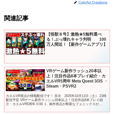
Colorful Creations
関連記事
【怪獣８号】激熱★5無料選べ
新作ゲーム
る！ぶっ壊れキャラ判明 100
万人間近！【新作ゲームアプリ】
VRゲーム新作ラッシュ20本以
新作ゲーム
上！注目作品8本プレイ紹介・カ
エルVR5周年 Meta Quest 3/3S ・
Steam・PSVR2
カエルVR視点の情報配信です！ 目次 2025年10月11日（土） 21時
配信予定 VRゲーム新作ラッシュ20本以上！注目作品8本プレイ紹
介・カエルVR5周年 0:00 １. 操作視点が斬新なフェニックスが
Steamにも登場！ 7:26 V...