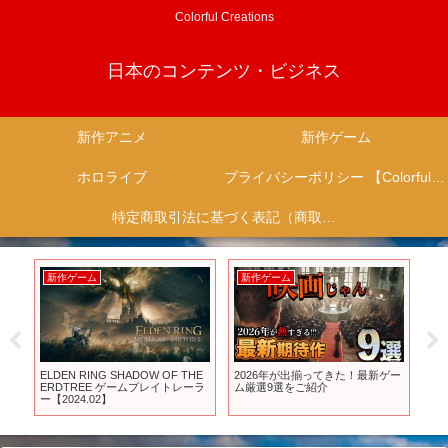
Colorful Creations
日本のコンテンツ・ビジネス
新作アニメ
新作ゲーム
ホロライブ
プライバシーポリシー 【Colorful Creation】
特定商取引法に基づく表記（商取引に関する開示）
新作ゲーム
新作ゲーム
新
TO”
ELDEN RING SHADOW OF THE
2026年が出揃ってきた！最新ゲー
【
0周
ERDTREE ゲームプレイトレーラ
ム厳選9選をご紹介
作
ioぴえろ【公式】 1080
ー【2024.02】
ガ