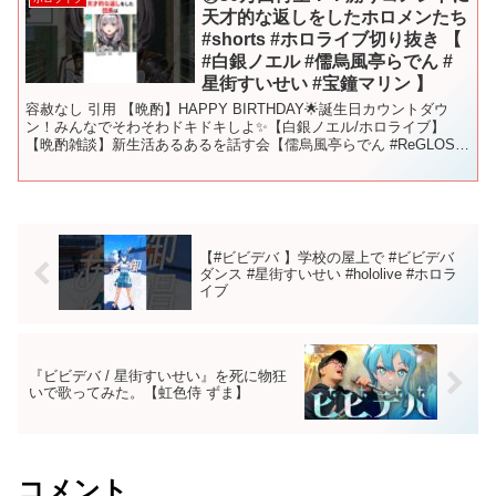
天才的な返しをしたホロメンたち
#shorts #ホロライブ切り抜き 【
#白銀ノエル #儒烏風亭らでん #
星街すいせい #宝鐘マリン 】
容赦なし 引用 【晩酌】HAPPY BIRTHDAY🌟誕生日カウントダウ
ン！みんなでそわそわドキドキしよ✨【白銀ノエル/ホロライブ】
【晩酌雑談】新生活あるあるを話す会【儒烏風亭らでん #ReGLOSS
】 【Minecraft】星街村開発...
【#ビビデバ 】学校の屋上で #ビビデバ
ダンス #星街すいせい #hololive #ホロラ
イブ
『ビビデバ / 星街すいせい』を死に物狂
いで歌ってみた。【虹色侍 ずま】
コメント