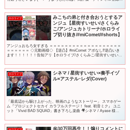
願いします(o^^o)/ ※...
みこちの弟と付き合おうとするア
ホロライブ
ンジュ【星街すいせい/さくらみ
こ/アンジュカトリーナ/ホロライ
ブ切り抜き/#miComet/#shorts】
アンジュおもろ女すぎる ＝＝＝＝＝＝＝＝＝＝＝＝＝＝＝＝＝＝＝
＝＝＝＝＝＝ ◇元動画様◇ 【逆凸】#miComet アポなし⁉逆凸いき
ます！！！！！！告知アリ【ホロライブ/さくらみこ/星街すいせい】
◇ご本人様のチャンネル （期生順）◇ M...
シネマ / 星街すいせい×奏手イヅ
ホロライブ
ル×アステル･レダ(Cover)
「最底辺から駆け上がった、映画のようなストーリー」 スマホゲー
ム『プロジェクトセカイ カラフルステージ！ feat. 初音ミク』 ユニ
ット「Vivid BAD SQUAD」書き下ろし楽曲 🎥シネマ / Ayase 様
VOCALOID ve...
㊗️30万回再生！！煽りコメントに
ホロライブ