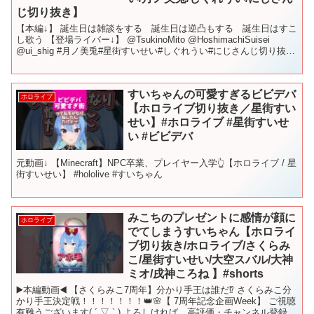
じ切り抜き】
【本編↓】 誕生日は雑談をする 誕生日は逆凸もする 誕生日はすこ
し歌う 【登場ライバー↓】 @TsukinoMito @HoshimachiSuisei
@ui_shig #月ノ美兎#星街すいせい#しぐれうい#にじさんじ切り抜き
#にじさんじ...
すいちゃんの可愛すぎるビビデバ
ホロライブ
【ホロライブ切り抜き／星街すい
せい】#ホロライブ #星街すいせ
い #ビビデバ
元動画↓ 【Minecraft】NPC卒業、プレイヤー入学👆【ホロライブ / 星
街すいせい】 #hololive #すいちゃん
みこちのプレゼントに感情が顔に
ホロライブ
でてしまうすいちゃん【ホロライ
ブ切り抜き/ホロライブ/さくらみ
こ/星街すいせい/大空スバル/大神
ミオ/戌神ころね 】#shorts
▶️本編動画◀️ 【さくらみこ7周年】分かり手王は誰だ⁉ さくらみこ分
かり手王決定戦！！！！！！！👑🌸【 7周年記念企画Week】 ご視聴
有難うございます( ´ ▽ ` ) よろしければ、高評価・チャンネル登録お