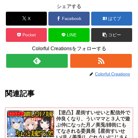
シェアする
X
Facebook
はてブ
Pocket
LINE
コピー
Colorful Creationsをフォローする
Colorful Creations
関連記事
【逆凸】星街すいせいと配信外で
ホロライブ
仲良くなり、ういママと３人で遊
ぶ仲になった月ノ美兎/姉街にも
てなされる委員長【星街すいせ
い/月ノ美兎/しぐれうい/にじさん