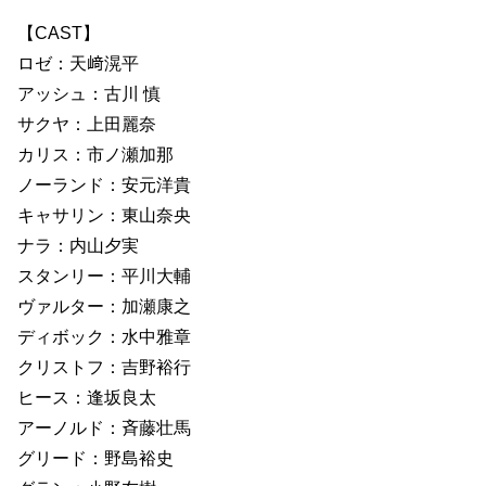
【CAST】
ロゼ：天﨑滉平
アッシュ：古川 慎
サクヤ：上田麗奈
カリス：市ノ瀬加那
ノーランド：安元洋貴
キャサリン：東山奈央
ナラ：内山夕実
スタンリー：平川大輔
ヴァルター：加瀬康之
ディボック：水中雅章
クリストフ：吉野裕行
ヒース：逢坂良太
アーノルド：斉藤壮馬
グリード：野島裕史