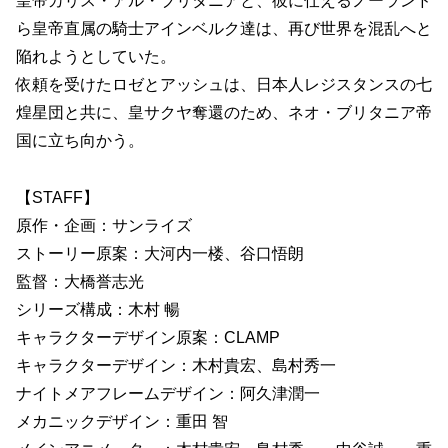
皇帝カリス・アル・ブリタニアと、彼に仕えるノーランド
ら皇帝直属の騎士アインベルク達は、再び世界を混乱へと
陥れようとしていた。
依頼を受けたロゼとアッシュは、日本人レジスタンスの七
煌星団と共に、皇サクヤ奪還のため、ネオ・ブリタニア帝
国に立ち向かう。
【STAFF】
原作・企画：サンライズ
ストーリー原案：大河内一楼、谷口悟朗
監督：大橋誉志光
シリーズ構成：木村 暢
キャラクターデザイン原案：CLAMP
キャラクターデザイン：木村貴宏、島村秀一
ナイトメアフレームデザイン：阿久津潤一
メカニックデザイン：重田 智