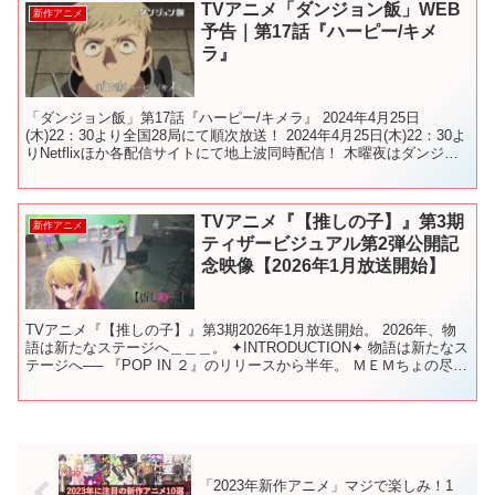
TVアニメ「ダンジョン飯」WEB
新作アニメ
予告｜第17話『ハーピー/キメ
ラ』
「ダンジョン飯」第17話『ハーピー/キメラ』 2024年4月25日
(木)22：30より全国28局にて順次放送！ 2024年4月25日(木)22：30よ
りNetflixほか各配信サイトにて地上波同時配信！ 木曜夜はダンジョ
ン飯！🐲🍴 最新情報...
TVアニメ『【推しの子】』第3期
新作アニメ
ティザービジュアル第2弾公開記
念映像【2026年1月放送開始】
TVアニメ『【推しの子】』第3期2026年1月放送開始。 2026年、物
語は新たなステージへ＿＿＿。 ✦INTRODUCTION✦ 物語は新たなス
テージへ── 『POP IN ２』のリリースから半年。 ＭＥＭちょの尽力
の甲斐もあり、今やB小...
「2023年新作アニメ」マジで楽しみ！1