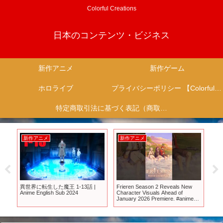
Colorful Creations
日本のコンテンツ・ビジネス
新作アニメ
新作ゲーム
ホロライブ
プライバシーポリシー 【Colorful Creation】
特定商取引法に基づく表記（商取引に関する開示）
新作アニメ
新作アニメ
新
ず
異世界に転生した魔王 1-13話 |
Frieren Season 2 Reveals New
20
Anime English Sub 2024
Character Visuals Ahead of
『T
January 2026 Premiere. #anime
ス
#frieren
トも