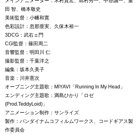
メインアニメーター：木村貴宏、島村秀一、中谷誠一、重
田 智、橋本敬史
美術監督：小幡和寛
色彩設計：忽那亜実、久保木裕一
3DCG：武右ェ門
CGI監督：篠田周二
音響監督：明田川 仁
撮影監督：千葉洋之
編集：坂本久美子
音楽：川井憲次
オープニング主題歌：MIYAVI「Running In My Head」
エンディング主題歌：満島ひかり「ロゼ
(Prod.TeddyLoid)」
アニメーション制作：サンライズ
製作：バンダイナムコフィルムワークス、コードギアス製
作委員会