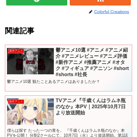
Colorful Creations
関連記事
鬱アニメ10選 #アニメ #アニメ紹
新作アニメ
介 #アニメレビュー #アニメ評価
#新作アニメ #推薦アニメ #オタ
ク #フィギュア #アニソン #short
#shorts #社長
鬱アニメ10選 観たことあるアニメはありましたか？
TVアニメ『千歳くんはラムネ瓶
新作アニメ
のなか』本PV｜2025年10月7日
より放送開始
僕らは探す たった一つの青を。 『千歳くんはラムネ瓶のなか』本
PVを公開！ 分割2クールにて、10月7日（火）より放送開始。第1話