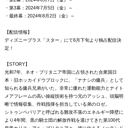
・第3幕：2024年7月5日（金）～
・最終幕：2024年8月2日（金）～
【配信情報】
ディズニープラス「スター」にて6月下旬より独占配信決
定！
【STORY】
光和7年、ネオ・ブリタニア帝国に占領された合衆国日
本・旧ホッカイドウブロックに、「ナナシの傭兵」として
知られる傭兵兄弟がいた。非常に優れた運動能力とナイト
メアフレームの高い操縦技術を持つ兄のアッシュ、頭脳明
晰で情報収集、作戦指揮を担当している弟のロゼ。
シトゥンペバリアと呼ばれる難攻不落のエネルギー障壁に
より4年間、黒の騎士団の解放作戦を退けてきた第100代