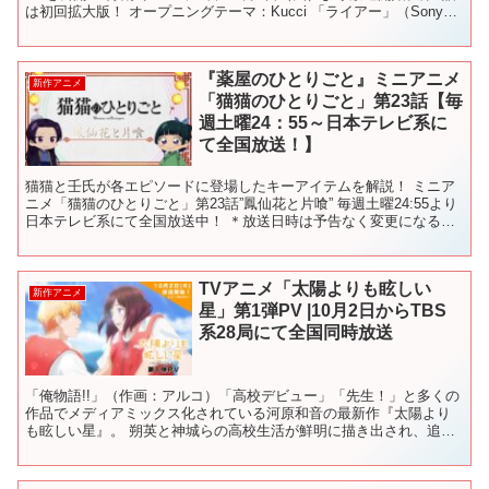
は初回拡大版！ オープニングテーマ：Kucci 「ライアー」（Sony
Music Labels） エンディン...
『薬屋のひとりごと』ミニアニメ
新作アニメ
「猫猫のひとりごと」第23話【毎
週土曜24：55～日本テレビ系に
て全国放送！】
猫猫と壬氏が各エピソードに登場したキーアイテムを解説！ ミニア
ニメ「猫猫のひとりごと」第23話”鳳仙花と片喰” 毎週土曜24:55より
日本テレビ系にて全国放送中！ ＊放送日時は予告なく変更になる場
合がございます。 放送終了後、各種配信プラッ...
TVアニメ「太陽よりも眩しい
新作アニメ
星」第1弾PV |10月2日からTBS
系28局にて全国同時放送
「俺物語!!」（作画：アルコ）「高校デビュー」「先生！」と多くの
作品でメディアミックス化されている河原和音の最新作『太陽より
も眩しい星』。 朔英と神城らの高校生活が鮮明に描き出され、追加
キャラクターらの“声”も聞くことができる最新映像を公開...