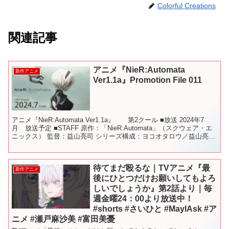
Colorful Creations
関連記事
アニメ『NieR:Automata
新作アニメ
Ver1.1a』Promotion File 011
アニメ『NieR:Automata Ver1.1a』 第2クール ■放送 2024年7
月 放送予定 ■STAFF 原作：「NieR:Automata」（スクウェア・エ
ニックス） 監督：益山亮司 シリーズ構成：ヨコオタロウ／益山亮司
キャラ...
待てまだ殴るな｜TVアニメ『最
新作アニメ
後にひとつだけお願いしてもよろ
しいでしょうか』第2話より｜毎
週金曜24：00より放送中！
#shorts #さいひと #MayIAsk #ア
ニメ #瀬戸麻沙美 #富田美憂