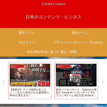
Colorful Creations
日本のコンテンツ・ビジネス
新作アニメ
新作ゲーム
ホロライブ
プライバシーポリシー 【Colorful Creation】
特定商取引法に基づく表記（商取引に関する開示）
新作ゲーム
新作ゲーム
新
て
【最新作】マジで時間が足りな
新作バイオハザード、Switch2を無
『
ー
い…これから発売される超期待の
視するwww #バイオハザード #カ
ニ
RPGが凄すぎる！
プコン #ゲーム #任天堂 #switch
です
キ
【PS5/PS4/Switch/Xbox】
#switch2
メレ
問
フィ
#sh