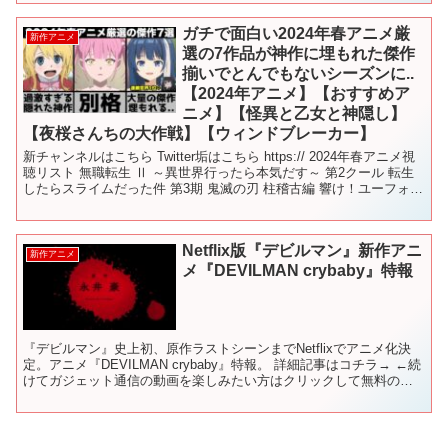
ガチで面白い2024年春アニメ厳
新作アニメ
選の7作品が神作に埋もれた傑作
揃いでとんでもないシーズンに..
【2024年アニメ】【おすすめア
ニメ】【怪異と乙女と神隠し】
【夜桜さんちの大作戦】【ウィンドブレーカー】
新チャンネルはこちら Twitter垢はこちら https:// 2024年春アニメ視
聴リスト 無職転生 Ⅱ ～異世界行ったら本気だす～ 第2クール 転生
したらスライムだった件 第3期 鬼滅の刃 柱稽古編 響け！ユーフォニ
アム３ この素晴ら...
Netflix版『デビルマン』新作アニ
新作アニメ
メ『DEVILMAN crybaby』特報
『デビルマン』史上初、原作ラストシーンまでNetflixでアニメ化決
定。アニメ『DEVILMAN crybaby』特報。 詳細記事はコチラ→ ←続
けてガジェット通信の動画を楽しみたい方はクリックして無料のチ
ャンネル登録をお願いします！ ==...