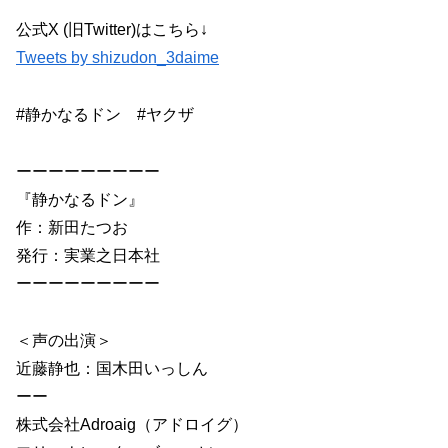
公式X (旧Twitter)はこちら↓
Tweets by shizudon_3daime
#静かなるドン #ヤクザ
ーーーーーーーーー
『静かなるドン』
作：新田たつお
発行：実業之日本社
ーーーーーーーーー
＜声の出演＞
近藤静也：国木田いっしん
ーー
株式会社Adroaig（アドロイグ）