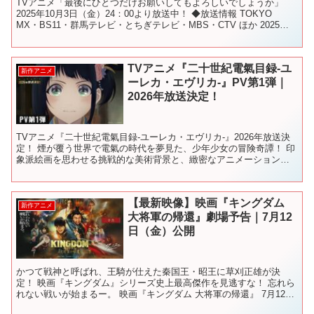
TVアニメ「最後にひとつだけお願いしてもよろしいでしょうか」
2025年10月3日（金）24：00より放送中！ ◆放送情報 TOKYO
MX・BS11・群馬テレビ・とちぎテレビ・MBS・CTV ほか 2025年
10月3日（金）24：00より...
TVアニメ『二十世紀電氣目録-ユ
新作アニメ
ーレカ・エヴリカ-』PV第1弾｜
2026年放送決定！
TVアニメ『二十世紀電氣目録-ユーレカ・エヴリカ-』2026年放送決
定！ 煙が覆う世界で電氣の時代を夢見た、少年少女の冒険奇譚！ 印
象派絵画を思わせる挑戦的な美術背景と、緻密なアニメーション表
現で、 激動と革新の時代に輝く少年少女の夢を描く...
【最新映像】映画『キングダム
新作アニメ
大将軍の帰還』劇場予告｜7月12
日（金）公開
かつて戦神と呼ばれ、王騎が仕えた秦国王・昭王に草刈正雄が決
定！ 映画『キングダム』シリーズ史上最高傑作を見逃すな！ 忘れら
れない戦いが始まるー。 映画『キングダム 大将軍の帰還』 7月12日
(金) 公開 公式サイト： 公式Twitter： ...