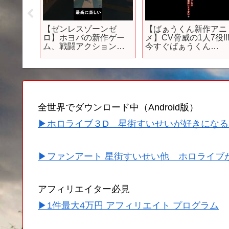
話】弱
【ゼンレスゾーンゼ
【ばぁうくん新作アニ
年の
ロ】ホヨバの新作ゲー
メ】CV脅威の1人7役!!
無敵の
ム、戦闘アクションが
今すぐばぁうくん
Anime
楽し過ぎてやば
YouTubeショートへ!!!
e 2025
い！！！【ゼンゼロ /
#knighta #ばぁうくん 
ZZZ】#Shorts
アニメ
全世界でダウンロード中（Android版）
▶ホロライブ３D 星街すいせいが好きになる
▶ファンアート 星街すいせい他 ホロライブ
アフィリエイター必見
▶1件最大4万円 アフィリエイト プログラム