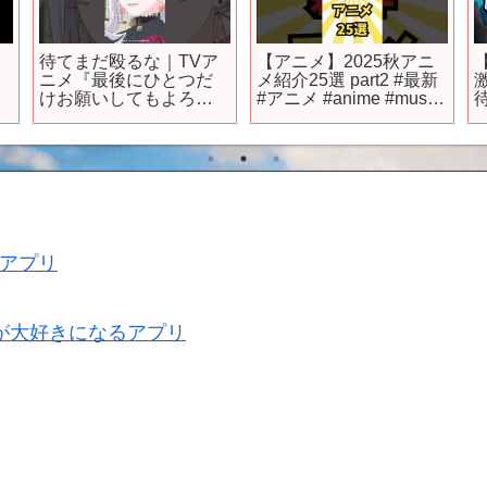
待てまだ殴るな｜TVア
【アニメ】2025秋アニ
!
ニメ『最後にひとつだ
メ紹介25選 part2 #最新
けお願いしてもよろし
#アニメ #anime #music
いでしょうか』第2話よ
#shorts
#
り｜毎週金曜24：00よ
り放送中！#shorts #さ
いひと #MayIAsk #アニ
メ #瀬戸麻沙美 #富田美
憂
アプリ
が大好きになるアプリ