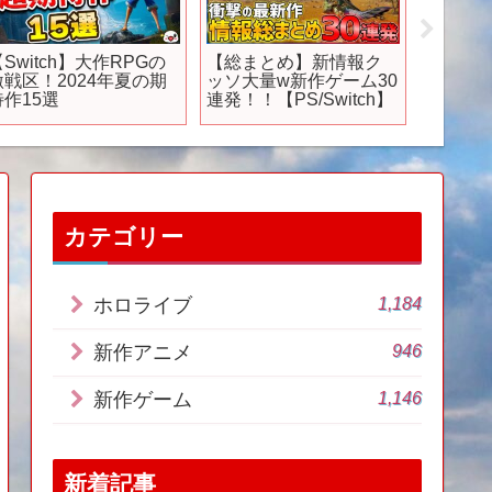
【Switch】大作RPGの
【総まとめ】新情報ク
【正直
激戦区！2024年夏の期
ッソ大量w新作ゲーム30
スローラ
待作15選
連発！！【PS/Switch】
選🍀
だった
キング
【Switc
カテゴリー
1,184
ホロライブ
946
新作アニメ
1,146
新作ゲーム
新着記事