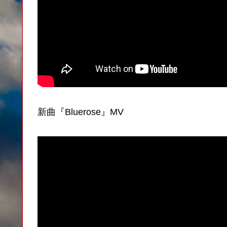
新曲『Bluerose』MV