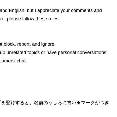
tand English, but I appreciate your comments and
e, please follow these rules:
t block, report, and ignore.
 up unrelated topics or have personal conversations.
eamers’ chat.
プを登録すると、名前のうしろに青い★マークがつき