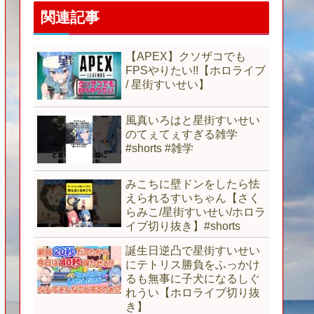
関連記事
【APEX】クソザコでも
FPSやりたい!!【ホロライブ
/ 星街すいせい】
風真いろはと星街すいせい
のてぇてぇすぎる雑学
#shorts #雑学
みこちに壁ドンをしたら怯
えられるすいちゃん【さく
らみこ/星街すいせい/ホロラ
イブ切り抜き】#shorts
誕生日逆凸で星街すいせい
にテトリス勝負をふっかけ
るも無事に子犬になるしぐ
れうい【ホロライブ切り抜
き】