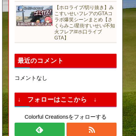
【ホロライブ/切り抜き】み
こすいせいフレアのGTAコ
ラボ爆笑シーンまとめ【さ
くらみこ/星街すいせい/不知
火フレア/#ホ口ライブ
GTA】
最近のコメント
コメントなし
↓ フォローはここから ↓
Colorful Creationsをフォローする