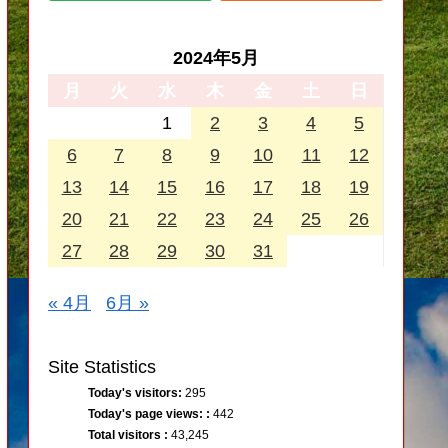
2024年5月
月
火
水
木
金
土
日
1
2
3
4
5
6
7
8
9
10
11
12
13
14
15
16
17
18
19
20
21
22
23
24
25
26
27
28
29
30
31
« 4月
6月 »
Site Statistics
Today's visitors:
295
Today's page views: :
442
Total visitors :
43,245