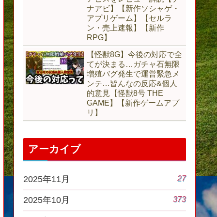
ナアビ】【新作ソシャゲ・
アプリゲーム】【セルラ
ン・売上速報】【新作
RPG】
【怪獣8G】今後の対応で全
てが決まる…ガチャ石無限
増殖バグ発生で運営緊急メ
ンテ…皆んなの反応&個人
的意見【怪獣8号 THE
GAME】【新作ゲームアプ
リ】
アーカイブ
27
2025年11月
373
2025年10月