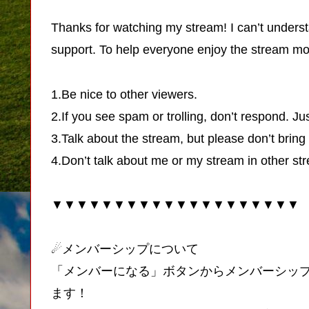
Thanks for watching my stream! I can’t unders
support. To help everyone enjoy the stream mor
1.Be nice to other viewers.
2.If you see spam or trolling, don’t respond. Jus
3.Talk about the stream, but please don’t bring
4.Don’t talk about me or my stream in other str
▼▼▼▼▼▼▼▼▼▼▼▼▼▼▼▼▼▼▼▼
☄メンバーシップについて
「メンバーになる」ボタンからメンバーシッ
ます！