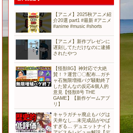
【アニメ】2025秋アニメ紹
介20選 part1 #最新 #アニメ
#anime #music #shorts
【アニメ】新作プレゼンに
遅刻してただけなのに逮捕
されたやつ
【怪獣8G】神対応で大絶
賛！？運営〇〇配布…ガチ
ャ石無限増殖バグ騒動終了
した皆んなの反応&個人的
意見【怪獣8号 THE
GAME】【新作ゲームアプ
リ】
キャラガチャ廃止もバグは
天井なし…未完成品がやば
すぎる… デュエットナイト
アビスをレビュー解説【デ