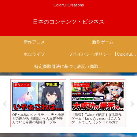
Colorful Creations
日本のコンテンツ・ビジネス
新作アニメ
新作ゲーム
ホロライブ
プライバシーポリシー 【Colorful Creation】
特定商取引法に基づく表記（商取引に関する開示）
新作アニメ
新作ゲーム
新
ジ
OPと本編のクオリティに天と地ほ
【調査】Twitterで酷評すぎる新作
怒涛
どの差があり開幕から大反響を呼
ゲーム『Land Arcana』はこんな
検討
んでいる今期の期待作『ブルーア
ゲームでした【ランドアルカナ】
みこ
ーカイブ』がヤバすぎた…【2024
【land arcana】【クソゲー】【ソ
oto
春アニメ】【ブルアカ1話】【作
シャゲ】【スマホゲーム】【サー
画】
ビス終了】