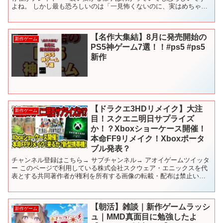
よね。 しかし最も恐ろしいのは「一見怖くないのに、実はめちゃく
ちゃ怖いゲーム」ではないでしょうか。 今回はそんな、可愛い...
【名作大集結】8月に発売開始の
新作ゲーム
PS5神ゲーム7選！！#ps5 #ps5
新作
【ドラクエ3HDリメイク】大注
新作ゲーム
目！スクエニ明日サプライズ
か！？Xboxショーケース開催！
本命FF9リメイク！Xboxポータ
ブル発表？
チャンネル登録はこちら→ サブチャンネル→ アオイゲームツイッタ
ー このページで利用している株式会社スクウェア・エニックスを代
表とする共同著作者が権利を所有する画像の転載・配布は禁止いた
します。 © ARMOR PROJECT/BIRD S...
【朝活】雑談｜新作ゲームラッシ
新作ゲーム
ュ｜MMD真面目に勉強したよ