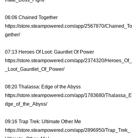
06:06 Chained Together
https://store.steampowered.com/app/2567870/Chained_To
gether/
07:13 Heroes Of Loot: Gauntlet Of Power
https://store.steampowered.com/app/2374320/Heroes_Of_
_Loot_Gauntlet_Of_Power/
08:20 Thalassa: Edge of the Abyss
https://store.steampowered.com/app/1783680/Thalassa_E
dge_of_the_Abyss/
09:16 Trap Trek: Ultimate Other Me
https://store.steampowered.com/app/2896950/Trap_Trek_