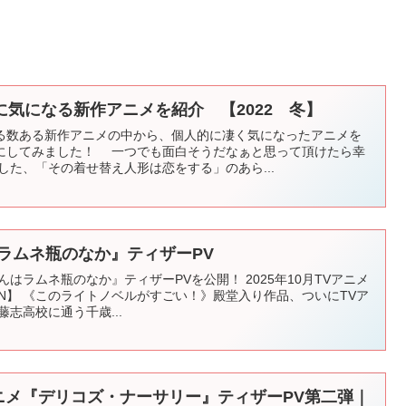
気になる新作アニメを紹介 【2022 冬】
る数ある新作アニメの中から、個人的に凄く気になったアニメを
にしてみました！ 一つでも面白そうだなぁと思って頂けたら幸
した、「その着せ替え人形は恋をする」のあら...
ラムネ瓶のなか』ティザーPV
はラムネ瓶のなか』ティザーPVを公開！ 2025年10月TVアニメ
TION】 《このライトノベルがすごい！》殿堂入り作品、ついにTVア
志高校に通う千歳...
アニメ『デリコズ・ナーサリー』ティザーPV第二弾｜