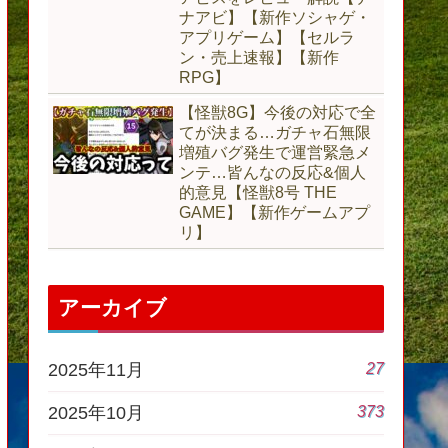
ナアビ】【新作ソシャゲ・
アプリゲーム】【セルラ
ン・売上速報】【新作
RPG】
【怪獣8G】今後の対応で全
てが決まる…ガチャ石無限
増殖バグ発生で運営緊急メ
ンテ…皆んなの反応&個人
的意見【怪獣8号 THE
GAME】【新作ゲームアプ
リ】
アーカイブ
27
2025年11月
373
2025年10月