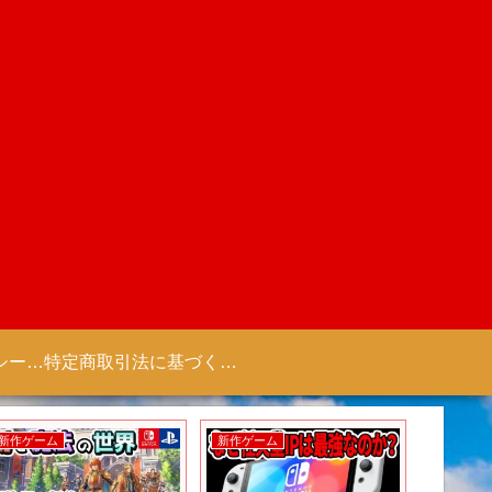
プライバシーポリシー 【Colorful Creation】
特定商取引法に基づく表記（商取引に関する開示）
新作ゲーム
新作ゲーム
新作ゲー