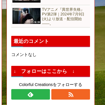
TVアニメ『異世界失格』
PV第2弾｜2024年7月9日
(火)より放送・配信開始
――。
最近のコメント
コメントなし
↓ フォローはここから ↓
Colorful Creationsをフォローする