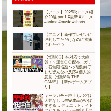
【アニメ】2025秋アニメ紹
介20選 part1 #最新 #アニメ
#anime #music #shorts
【アニメ】新作プレゼンに
遅刻してただけなのに逮捕
されたやつ
【怪獣8G】神対応で大絶
賛！？運営〇〇配布…ガチ
ャ石無限増殖バグ騒動終了
した皆んなの反応&個人的
意見【怪獣8号 THE
GAME】【新作ゲームアプ
リ】
キャラガチャ廃止もバグは
天井なし…未完成品がやば
すぎる… デュエットナイト
アビスをレビュー解説【デ