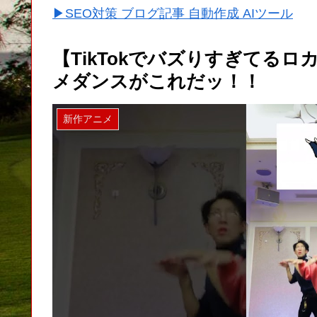
▶SEO対策 ブログ記事 自動作成 AIツール
【TikTokでバズりすぎてる
メダンスがこれだッ！！
新作アニメ