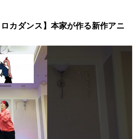
ロカロカダンス】本家が作る新作アニ