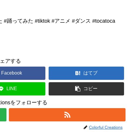
てみた #tiktok #アニメ #ダンス #tocatoca
ェアする
Facebook
はてブ
LINE
コピー
reationsをフォローする
Colorful Creations