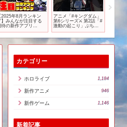
#野菜 の生命力は恐ろし
TVアニメ『お隣の天使
【PS4
い…！ TVアニメ『 #百
様にいつの間にか駄目
開始か…
姓貴族 』4頭目 #野菜
人間にされていた件』
新作ゲー
【原作】 #荒川弘 【制
第2期 第2弾PV｜第2期
なると報
】Pie in the sky
2026年4月より放送開
略の全
Shorts
始！
の反応/
ーム/PS
カテゴリー
1,184
ホロライブ
946
新作アニメ
1,146
新作ゲーム
新着記事