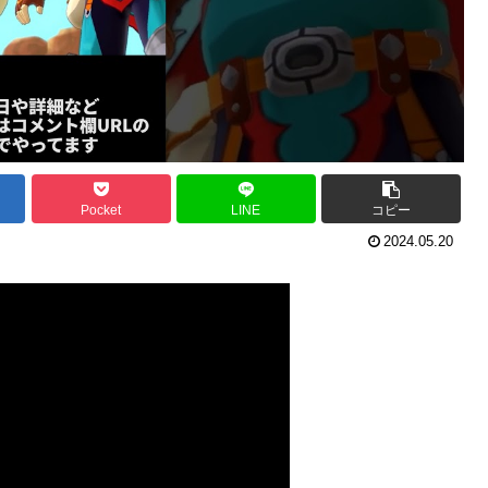
Pocket
LINE
コピー
2024.05.20