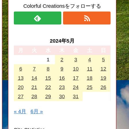
Colorful Creationsをフォローする
2024年5月
月
火
水
木
金
土
日
1
2
3
4
5
6
7
8
9
10
11
12
13
14
15
16
17
18
19
20
21
22
23
24
25
26
27
28
29
30
31
« 4月
6月 »