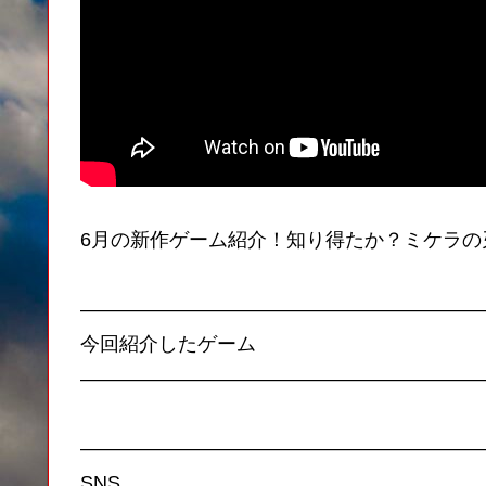
6月の新作ゲーム紹介！知り得たか？ミケラの
—————————————————————
今回紹介したゲーム
—————————————————————
—————————————————————
SNS