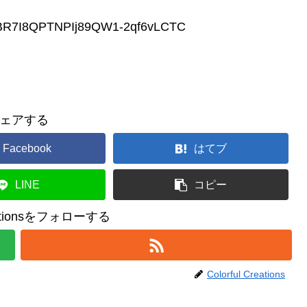
rMBjBR7I8QPTNPIj89QW1-2qf6vLCTC
ェアする
Facebook
はてブ
LINE
コピー
reationsをフォローする
Colorful Creations