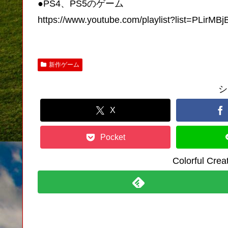
●PS4、PS5のゲーム
https://www.youtube.com/playlist?list=PLi
新作ゲーム
シ
X
Pocket
Colorful C