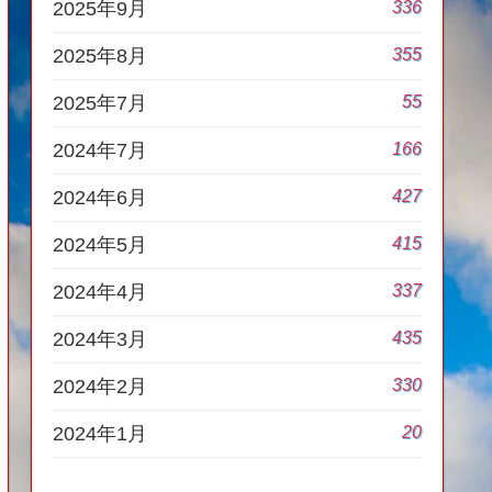
336
2025年9月
355
2025年8月
55
2025年7月
166
2024年7月
427
2024年6月
415
2024年5月
337
2024年4月
435
2024年3月
330
2024年2月
20
2024年1月