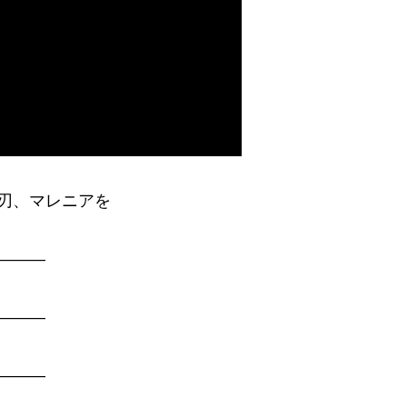
刃、マレニアを
——–
——–
——–