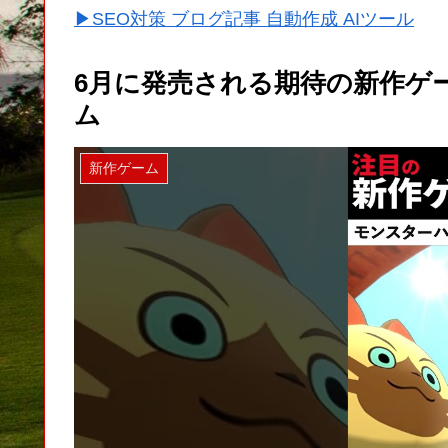
▶SEO対策 ブログ記事 自動作成 AIツール
6月に発売される期待の新作ゲー
ム
新作ゲーム