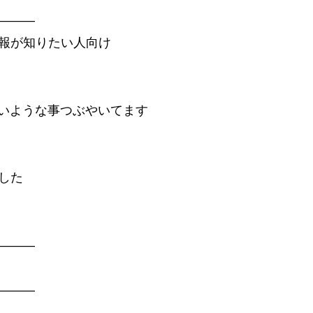
——–
報が知りたい人向け
えないような事つぶやいてます
した
——–
——–