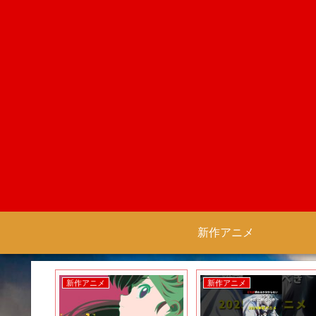
新作アニメ
新作アニメ
新作ゲーム