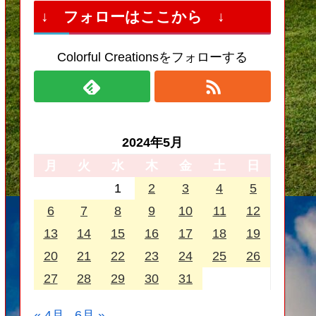
↓ フォローはここから ↓
Colorful Creationsをフォローする
2024年5月
月
火
水
木
金
土
日
1
2
3
4
5
6
7
8
9
10
11
12
13
14
15
16
17
18
19
20
21
22
23
24
25
26
27
28
29
30
31
« 4月
6月 »