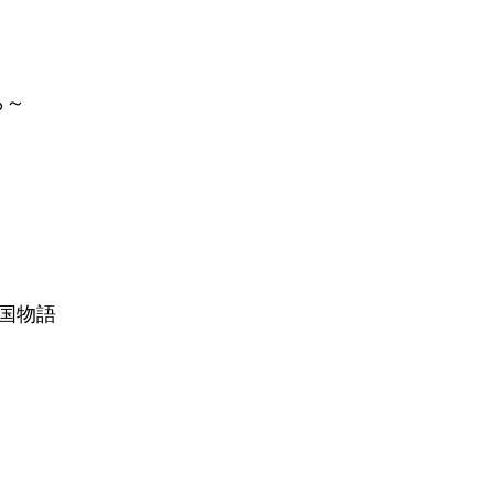
ら～
和国物語