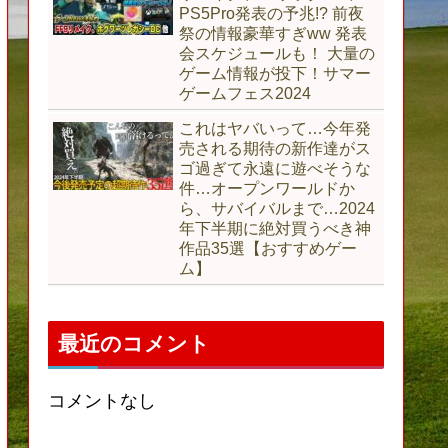
PS5Pro発表の予兆!? 前夜
祭の情報豪華すぎww 発表
会スケジュールも！ 大量の
ゲーム情報が投下！サマー
ゲームフェス2024
これはヤバいって…今年発
売される期待の新作達がス
ゴ過ぎて永遠に遊べそうな
件…オープンワールドか
ら、サバイバルまで…2024
年下半期に絶対買うべき神
作品35選【おすすめゲー
ム】
最近のコメント
コメントなし