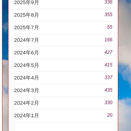
336
2025年9月
355
2025年8月
55
2025年7月
166
2024年7月
427
2024年6月
415
2024年5月
337
2024年4月
435
2024年3月
330
2024年2月
20
2024年1月