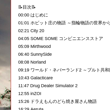
📝目次📝
00:00 はじめに
01:01 ホビット庄の物語 ～指輪物語の世界か
02:21 City 20
04:05 SOME SOME コンビニエンスストア
05:09 Mirthwood
06:40 SunnySide
08:08 Norland
09:19 ワールド・ネバーランド2 ～プルト共
10:43 Galacticare
11:47 Drug Dealer Simulator 2
12:55 inZOI
15:26 ドラえもんのどら焼き屋さん物語
16:29 Aeruta