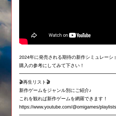
2024年に発売される期待の新作シミュレーシ
購入の参考にしてみて下さい！
━━━━━━━━━━━━━━━━━━━━
🎬再生リスト🎬
新作ゲームをジャンル別にご紹介♪
これを観れば新作ゲームを網羅できます！
https://www.youtube.com/@omigames/playlist
━━━━━━━━━━━━━━━━━━━━