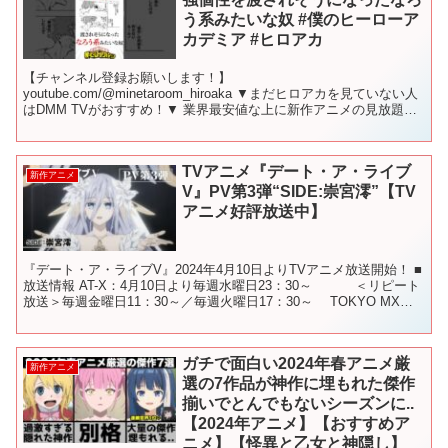
う系みたいな奴 #僕のヒーローア
カデミア #ヒロアカ
【チャンネル登録お願いします！】
youtube.com/@minetaroom_hiroaka ▼まだヒロアカを見ていない人
はDMM TVがおすすめ！▼ 業界最安値な上に新作アニメの見放題作
品数と先行配信数No.1 今なら最初の1カ月は"...
TVアニメ『デート・ア・ライブ
新作アニメ
V』PV第3弾“SIDE:崇宮澪”【TV
アニメ好評放送中】
『デート・ア・ライブV』2024年4月10日よりTVアニメ放送開始！ ■
放送情報 AT-X：4月10日より毎週水曜日23：30～ ＜リピート
放送＞毎週金曜日11：30～／毎週火曜日17：30～ TOKYO MX：4
月10日より毎週水...
ガチで面白い2024年春アニメ厳
新作アニメ
選の7作品が神作に埋もれた傑作
揃いでとんでもないシーズンに..
【2024年アニメ】【おすすめア
ニメ】【怪異と乙女と神隠し】