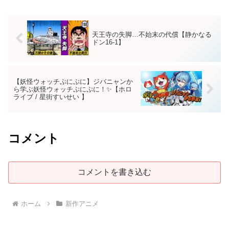
天王寺の失脚…不始末の代償【静かなる
ドン16-1】
【妖怪ウォッチぷにぷに】ジバニャンか
ら学ぶ妖怪ウォッチぷにぷに！✨【ホロ
ライブ / 星街すいせい 】
コメント
コメントを書き込む
ホーム
新作アニメ