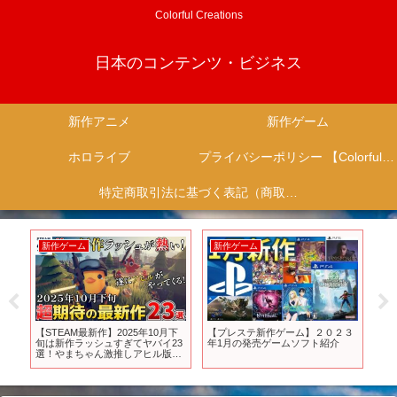
Colorful Creations
日本のコンテンツ・ビジネス
新作アニメ
新作ゲーム
ホロライブ
プライバシーポリシー 【Colorful Creation】
特定商取引法に基づく表記（商取引に関する開示）
新作ゲーム
新作ゲーム
新
イ
【STEAM最新作】2025年10月下
【プレステ新作ゲーム】２０２３
ア
旬は新作ラッシュすぎてヤバイ23
年1月の発売ゲームソフト紹介
～2
仁
選！やまちゃん激推しアヒル版タ
ルコフライクな「ダッコフ」も出
るぞ！【PS/Switch/Xbox】