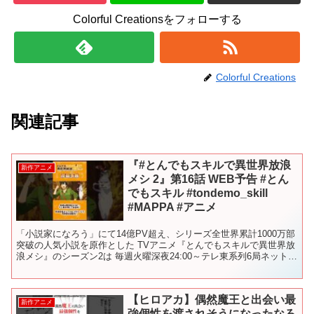
Colorful Creationsをフォローする
Colorful Creations
関連記事
『#とんでもスキルで異世界放浪
新作アニメ
メシ 2』第16話 WEB予告 #とん
でもスキル #tondemo_skill
#MAPPA #アニメ
「小説家になろう」にて14億PV超え、シリーズ全世界累計1000万部
突破の人気小説を原作とした TVアニメ『とんでもスキルで異世界放
浪メシ』のシーズン2は 毎週火曜深夜24:00～テレ東系列6局ネットに
て放送！📺 放送直後より Prime ...
【ヒロアカ】偶然魔王と出会い最
新作アニメ
強個性を渡されそうになったなろ