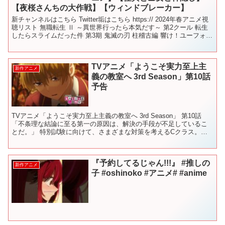
【夜桜さんちの大作戦】【ウィンドブレーカー】
新チャンネルはこちら Twitter垢はこちら https:// 2024年春アニメ視
聴リスト 無職転生 Ⅱ ～異世界行ったら本気だす～ 第2クール 転生
したらスライムだった件 第3期 鬼滅の刃 柱稽古編 響け！ユーフォニ
アム３ この素晴ら...
TVアニメ「ようこそ実力至上主
新作アニメ
義の教室へ 3rd Season」第10話
予告
TVアニメ「ようこそ実力至上主義の教室へ 3rd Season」 第10話
「不条理な結論に至る第一の原因は、解決の手段が不足しているこ
とだ。」 特別試験に向けて、さまざまな対策を考えるCクラス。し
かし、どれも決め手に欠けるものばかり。堀北が...
『予約してるじゃん!!!』 #推しの
新作アニメ
子 #oshinoko #アニメ# #anime