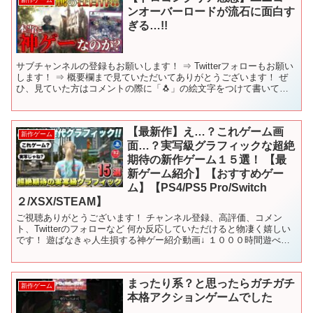
ンオーバーロードが流石に面白す
ぎる…!!
サブチャンネルの登録もお願いします！ ⇒ Twitterフォローもお願い
します！ ⇒ 概要欄まで見ていただいてありがとうございます！ ぜ
ひ、見ていた方はコメントの際に「🐧」の絵文字をつけて書いてい
ただけると、「見てくれているんだな☺️」と幸...
【最新作】え…？これゲーム画
新作ゲーム
面…？実写級グラフィックな超絶
期待の新作ゲーム１５選！ 【最
新ゲーム紹介】【おすすめゲー
ム】【PS4/PS5 Pro/Switch
２/XSX/STEAM】
ご視聴ありがとうございます！ チャンネル登録、高評価、コメン
ト、Twitterのフォローなど 何か反応していただけると物凄く嬉しい
です！ 遊ばなきゃ人生損する神ゲー紹介動画↓ １０００時間遊べる
神ゲー紹介動画↓ 目次 00:00 OP 00...
まったり系？と思ったらガチガチ
新作ゲーム
本格アクションゲームでした