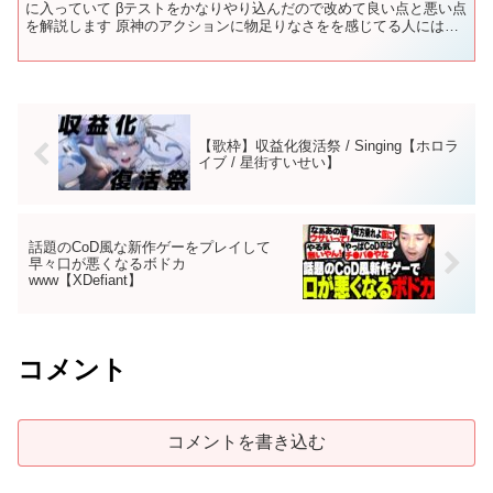
に入っていて βテストをかなりやり込んだので改めて良い点と悪い点
を解説します 原神のアクションに物足りなさをを感じてる人にはオ
ススメです ■チャプターリスト 00:00 ...
【歌枠】収益化復活祭 / Singing【ホロラ
イブ / 星街すいせい】
話題のCoD風な新作ゲーをプレイして
早々口が悪くなるボドカ
www【XDefiant】
コメント
コメントを書き込む