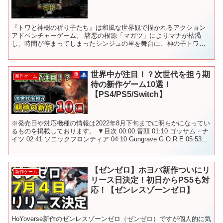
『トワと神樹の祈り子たち』は和風な世界観で描かれるアクション
アドベンチャーゲーム。 諸悪の根源「マガツ」によりマナが枯渇
し、時間が停まってしまったシンジュの里を舞台に、神の子トワと
祈り子たちが冒険へと旅立つ。 刀鍛冶・キャラ育成・恩寵の獲得...
世界中が注目！？次世代を担う期
新作ゲーム
待の新作ゲーム10選！
【PS4/PS5/Switch】
※発売日や対応機種の情報は2022年8月下旬までに明らかになってい
るものを掲載しております。 ▼目次 00:00 冒頭 01:10 ゴッサム・ナ
イツ 02:41 ソニックフロンティア 04:10 Gungrave G.O.R.E 05:53...
【ゼンゼロ】ホヨバ新作ついにリ
新作ゲーム
リース日決定！初日からPS5も対
応！【ゼンレスゾーンゼロ】
HoYoverse新作のゼンレスゾーンゼロ（ゼンゼロ）ですが個人的に気