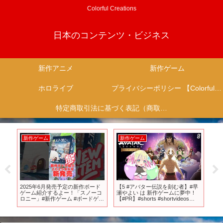
Colorful Creations
日本のコンテンツ・ビジネス
新作アニメ
新作ゲーム
ホロライブ
プライバシーポリシー 【Colorful Creation】
特定商取引法に基づく表記（商取引に関する開示）
新作ゲーム
新作ゲーム
新
寮」
2025年6月発売予定の新作ボード
【5 #アバター伝説を刻む者】#早
【2
り
ゲーム紹介するよー！「スノーコ
瀬やよい は 新作ゲームに夢中！
らん
ロニー」#新作ゲーム #ボードゲー
【#PR】#shorts #shortvideos
有益ス
ム紹介 #ボドゲ紹介 #雪国
#short