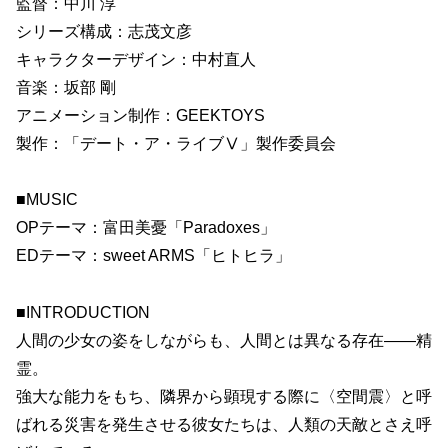
監督：中川 淳
シリーズ構成：志茂文彦
キャラクターデザイン：中村直人
音楽：坂部 剛
アニメーション制作：GEEKTOYS
製作：「デート・ア・ライブⅤ」製作委員会
■MUSIC
OPテーマ：富田美憂「Paradoxes」
EDテーマ：sweet ARMS「ヒトヒラ」
■INTRODUCTION
人間の少女の姿をしながらも、人間とは異なる存在――精
霊。
強大な能力をもち、隣界から顕現する際に〈空間震〉と呼
ばれる災害を発生させる彼女たちは、人類の天敵とさえ呼