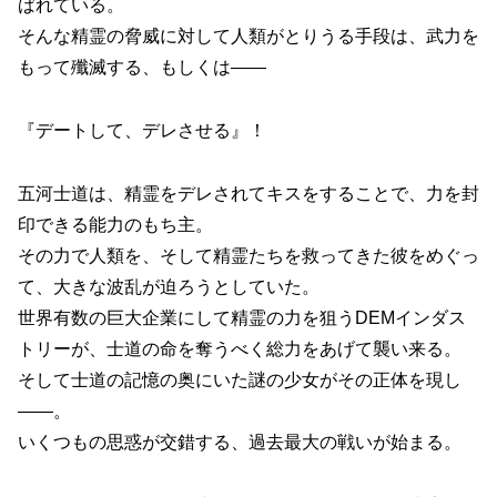
ばれている。
そんな精霊の脅威に対して人類がとりうる手段は、武力を
もって殲滅する、もしくは――
『デートして、デレさせる』！
五河士道は、精霊をデレされてキスをすることで、力を封
印できる能力のもち主。
その力で人類を、そして精霊たちを救ってきた彼をめぐっ
て、大きな波乱が迫ろうとしていた。
世界有数の巨大企業にして精霊の力を狙うDEMインダス
トリーが、士道の命を奪うべく総力をあげて襲い来る。
そして士道の記憶の奥にいた謎の少女がその正体を現し
――。
いくつもの思惑が交錯する、過去最大の戦いが始まる。