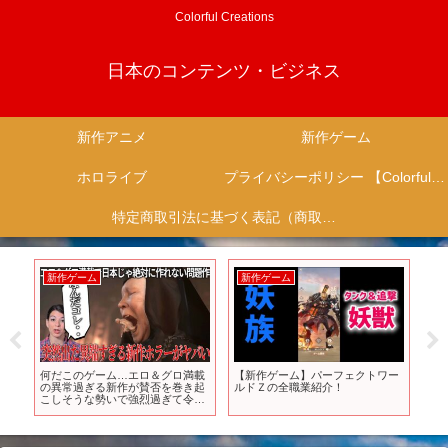
Colorful Creations
日本のコンテンツ・ビジネス
新作アニメ
新作ゲーム
ホロライブ
プライバシーポリシー 【Colorful Creation】
特定商取引法に基づく表記（商取引に関する開示）
新作ゲーム
新作ゲーム
新
A』発
何だこのゲーム…エロ＆グロ満載
【新作ゲーム】パーフェクトワー
【ゲ
の異常過ぎる新作が賛否を巻き起
ルドＺの全職業紹介！
ォー
こしそうな勢いで強烈過ぎて令和
が
NO1の奇ゲー決定…おススメはで
が
きないがクセが強すぎ＆演出や展
発表
開が秀逸【INDIKA】
ル