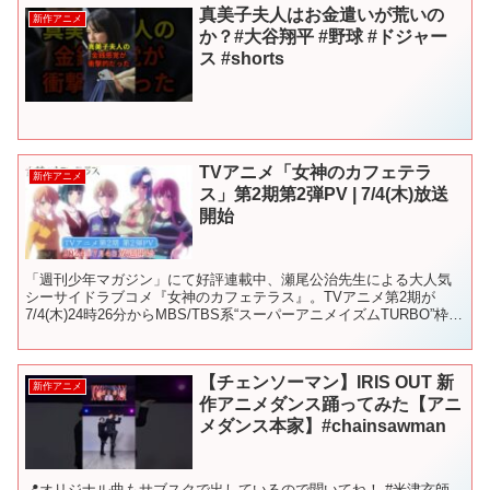
真美子夫人はお金遣いが荒いの
新作アニメ
か？#大谷翔平 #野球 #ドジャー
ス #shorts
TVアニメ「女神のカフェテラ
新作アニメ
ス」第2期第2弾PV | 7/4(木)放送
開始
「週刊少年マガジン」にて好評連載中、瀬尾公治先生による大人気
シーサイドラブコメ『女神のカフェテラス』。TVアニメ第2期が
7/4(木)24時26分からMBS/TBS系“スーパーアニメイズムTURBO”枠に
て全国２８局同時放送開始！ ◆放送情報...
【チェンソーマン】IRIS OUT 新
新作アニメ
作アニメダンス踊ってみた【アニ
メダンス本家】#chainsawman
📍オリジナル曲もサブスクで出しているので聞いてね！ #米津玄師