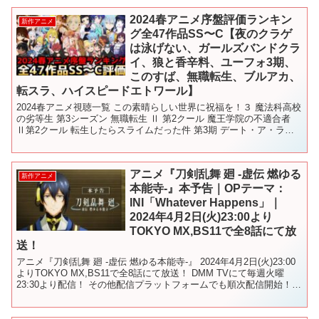
2024春アニメ序盤評価ランキン
新作アニメ
グ全47作品SS〜C【夜のクラゲ
は泳げない、ガールズバンドクラ
イ、狼と香辛料、ユーフォ3期、
このすば、無職転生、ブルアカ、
転スラ、ハイスピードエトワール】
2024春アニメ視聴一覧 この素晴らしい世界に祝福を！３ 魔法科高校
の劣等生 第3シーズン 無職転生 Ⅱ 第2クール 魔王学院の不適合者
Ⅱ第2クール 転生したらスライムだった件 第3期 デート・ア・ライ
ブⅤ アイドルマスター シャイニーカ...
アニメ『刀剣乱舞 廻 -虚伝 燃ゆる
新作アニメ
本能寺-』本予告｜OPテーマ：
INI「Whatever Happens」｜
2024年4月2日(火)23:00より
TOKYO MX,BS11で全8話にて放
送！
アニメ『刀剣乱舞 廻 -虚伝 燃ゆる本能寺-』 2024年4月2日(火)23:00
よりTOKYO MX,BS11で全8話にて放送！ DMM TVにて毎週火曜
23:30より配信！ その他配信プラットフォームでも順次配信開始！
舞台『刀剣乱舞』...