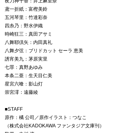
夜刀神十香：井上麻里奈
鳶一折紙：富樫美鈴
五河琴里：竹達彩奈
四糸乃：野水伊織
時崎狂三：真田アサミ
八舞耶倶矢：内田真礼
八舞夕弦：ブリドカット セーラ 恵美
誘宵美九：茅原実里
七罪：真野あゆみ
本条二亜：生天目仁美
星宮六喰：影山灯
崇宮澪：遠藤綾
■STAFF
原作：橘 公司／原作イラスト：つなこ
（株式会社KADOKAWA ファンタジア文庫刊）