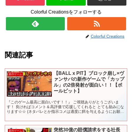
Colorful Creationsをフォローする
Colorful Creations
関連記事
【BALL x PIT】ブロック崩し×ヴ
新作ゲーム
ァンサバの新作ゲームで「カップ
ル」の2倍発射が面白い！！【ボ
ールピット】
『このゲーム最高に面白いです！！』 ご視聴ありがとうございま
す！ 良ければコメント＆高評価で応援してくれると とても励みにな
ります☆☆ (ネタバレとか指示コメは適度に餌を与えるようにお願い
しますw ) オススメのゲームとか実況して欲しいゲー...
突然30億の賠償請求をする社長
新作ゲーム