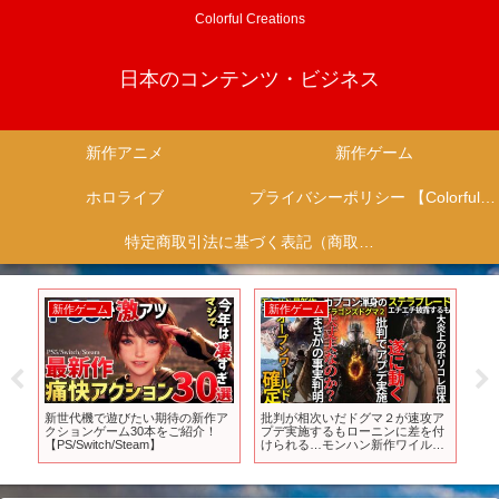
Colorful Creations
日本のコンテンツ・ビジネス
新作アニメ
新作ゲーム
ホロライブ
プライバシーポリシー 【Colorful Creation】
特定商取引法に基づく表記（商取引に関する開示）
新作ゲーム
新作ゲーム
新
超人
新世代機で遊びたい期待の新作ア
批判が相次いだドグマ２が速攻ア
【S
クションゲーム30本をご紹介！
プデ実施するもローニンに差を付
ー
【PS/Switch/Steam】
けられる…モンハン新作ワイルズ
作
が完全オープンワールド確定の模
様…XBOXが大炎上中の
sweetbabyの手によってポリコレ
推進へ