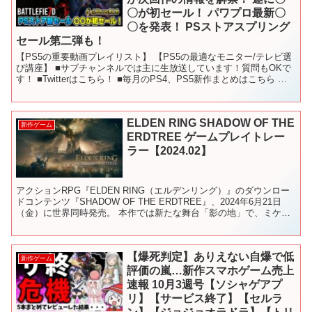
〇が初セール！ パワプロ最新〇
〇を発表！ PSストアスプリング
セール第二弾も！
【PS5の重要動画プレイリスト】 【PS5の最適なモニター/テレビ選
び講座】 ■サブチャンネルでは主に生放送しています！質問もOKで
す！ ■Twitterはこちら！ ■毎月のPS4、PS5新作まとめはこちら 〇
使用しているBGM - - -...
ELDEN RING SHADOW OF THE
新作ゲーム
ERDTREE ゲームプレイトレー
ラー【2024.02】
アクションRPG『ELDEN RING（エルデンリング）』のダウンロー
ドコンテンツ『SHADOW OF THE ERDTREE』、2024年6月21日
（金）に世界同時発売。 本作では新たな舞台「影の地」で、ミケラ
をめぐる物語が描かれます。 ...
【爆死判定】ありえない自爆で低
新作ゲーム
評価の嵐…新作スマホゲーム売上
速報 10月3週号【ソシャゲアプ
リ】【サービス終了】【セルラ