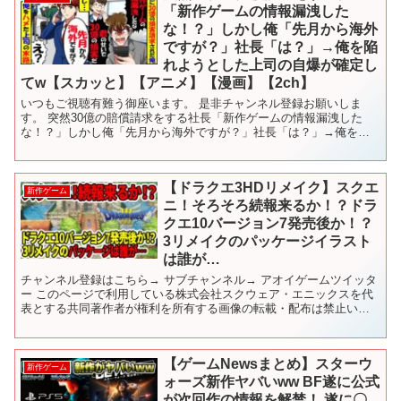
「新作ゲームの情報漏洩した
な！？」しかし俺「先月から海外
ですが？」社長「は？」→俺を陥
れようとした上司の自爆が確定し
てw【スカッと】【アニメ】【漫画】【2ch】
いつもご視聴有難う御座います。 是非チャンネル登録お願いしま
す。 突然30億の賠償請求をする社長「新作ゲームの情報漏洩した
な！？」しかし俺「先月から海外ですが？」社長「は？」→俺を陥
れようとした上司の自爆が確定してw 【スカッと】【...
【ドラクエ3HDリメイク】スクエ
新作ゲーム
ニ！そろそろ続報来るか！？ドラ
クエ10バージョン7発売後か！？
3リメイクのパッケージイラスト
は誰が…
チャンネル登録はこちら→ サブチャンネル→ アオイゲームツイッタ
ー このページで利用している株式会社スクウェア・エニックスを代
表とする共同著作者が権利を所有する画像の転載・配布は禁止いた
します。 © ARMOR PROJECT/BIRD S...
【ゲームNewsまとめ】スターウ
新作ゲーム
ォーズ新作ヤバいww BF遂に公式
が次回作の情報を解禁！ 遂に〇