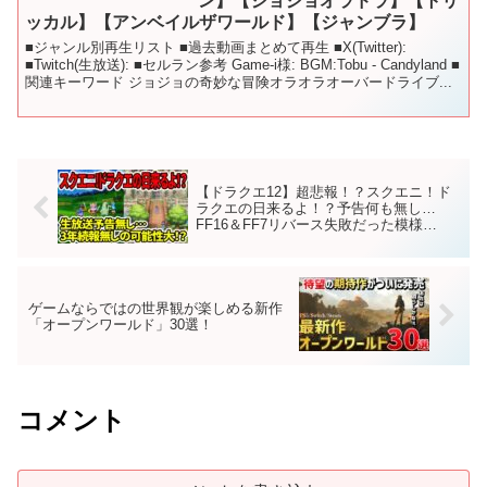
ン】【ジョジョオラドラ】【トリ
ッカル】【アンベイルザワールド】【ジャンブラ】
■ジャンル別再生リスト ■過去動画まとめて再生 ■X(Twitter):
■Twitch(生放送): ■セルラン参考 Game-i様: BGM:Tobu - Candyland ■
関連キーワード ジョジョの奇妙な冒険オラオラオーバードライブ...
【ドラクエ12】超悲報！？スクエニ！ド
ラクエの日来るよ！？予告何も無し…
FF16＆FF7リバース失敗だった模様…
ゲームならではの世界観が楽しめる新作
「オープンワールド」30選！
コメント