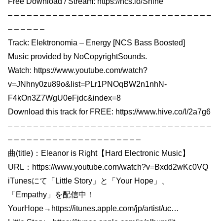
Free Download / Stream: https://ncs.io/Shine
– – – – – – – – – – – – – – – – – – – – – – – – – – – – – – – –
– – – – – –
Track: Elektronomia – Energy [NCS Bass Boosted]
Music provided by NoCopyrightSounds.
Watch: https://www.youtube.com/watch?
v=JNhny0zu89o&list=PLr1PNOqBW2n1nhN-
F4kOn3Z7WgU0eFjdc&index=8
Download this track for FREE: https://www.hive.co/l/2a7g6
– – – – – – – – – – – – – – – – – – – – – – – – – – – – – – – –
– – – – – – – – – – – – – – – – – – – – –
曲(title)：Eleanor is Right【Hard Electronic Music】
URL：https://www.youtube.com/watch?v=Bxdd2wKc0VQ
iTunesにて「Little Story」と「Your Hope」、
「Empathy」を配信中！
YourHope→https://itunes.apple.com/jp/artist/uc…