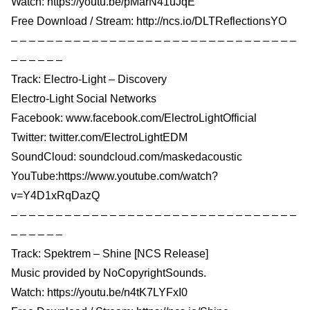
Watch: https://youtu.be/pMarN41uJqE
Free Download / Stream: http://ncs.io/DLTReflectionsYO
– – – – – – – – – – – – – – – – – – – – – – – – – – – – – – – –
– – – – – –
Track: Electro-Light – Discovery
Electro-Light Social Networks
Facebook: www.facebook.com/ElectroLightOfficial
Twitter: twitter.com/ElectroLightEDM
SoundCloud: soundcloud.com/maskedacoustic
YouTube:https://www.youtube.com/watch?
v=Y4D1xRqDazQ
– – – – – – – – – – – – – – – – – – – – – – – – – – – – – – – –
– – – – – –
Track: Spektrem – Shine [NCS Release]
Music provided by NoCopyrightSounds.
Watch: https://youtu.be/n4tK7LYFxI0