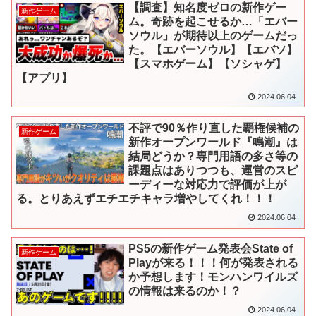
【調査】知名度ゼロの新作ゲー
新作ゲーム
ム。奇跡を起こせるか…「エバー
ソウル」が期待以上のゲームだっ
た。【エバーソウル】【エバソ】
【スマホゲーム】【ソシャゲ】
【アプリ】
2024.06.04
不評で90％作り直した覇権候補の
新作ゲーム
新作オープンワールド『鳴潮』は
結局どうか？専門用語の多さ等の
課題点はありつつも、運営のスピ
ーディーな対応力で評価が上が
る。とりあえずエチエチキャラ増やしてくれ！！！
2024.06.04
PS5の新作ゲーム発表会State of
新作ゲーム
Playが来る！！！何が発表される
か予想します！モンハンワイルズ
の情報は来るのか！？
2024.06.04