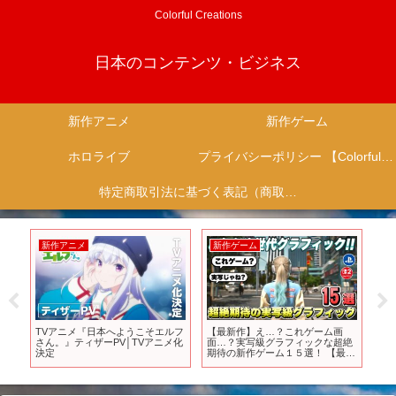
Colorful Creations
日本のコンテンツ・ビジネス
新作アニメ
新作ゲーム
ホロライブ
プライバシーポリシー 【Colorful Creation】
特定商取引法に基づく表記（商取引に関する開示）
新作アニメ
新作ゲーム
新
ル
TVアニメ『日本へようこそエルフ
【最新作】え…？これゲーム画
TV
さん。』ティザーPV│TVアニメ化
面…？実写級グラフィックな超絶
PV
決定
期待の新作ゲーム１５選！ 【最新
始
ゲーム紹介】【おすすめゲーム】
【PS4/PS5 Pro/Switch
２/XSX/STEAM】