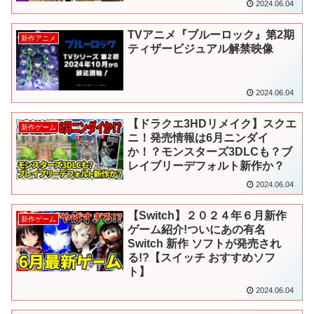
2024.06.04
TVアニメ『ブルーロック』第2期
新作アニメ
ティザービジュアル解禁映像
2024.06.04
【ドラクエ3HDリメイク】スクエ
新作ゲーム
ニ！発売情報は6月ニンダイ
か！？モンスターズ3DLCも？ブ
レイブリーデフォルト新作か？
2024.06.04
【Switch】２０２４年６月新作
新作ゲーム
ゲーム紹介!ついにあの有名
Switch 新作 ソフトが発売され
る!?【スイッチ おすすめソフ
ト】
2024.06.04