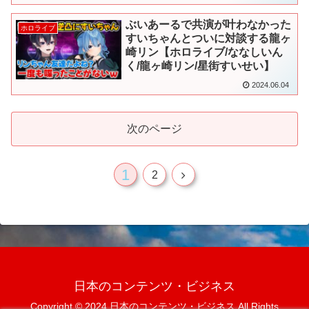
ぶいあーるで共演が叶わなかった
ホロライブ
すいちゃんとついに対談する龍ヶ
崎リン【ホロライブ/ななしいん
く/龍ヶ崎リン/星街すいせい】
2024.06.04
次のページ
1
次
2
へ
日本のコンテンツ・ビジネス
Copyright © 2024 日本のコンテンツ・ビジネス All Rights