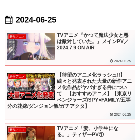
2024-06-25
TVアニメ『かつて魔法少女と悪
新作アニメ
は敵対していた。』メインPV／
2024.7.9 ON AIR
2024.06.25
【待望のアニメ化ラッシュ!!】
新作アニメ
続々と発表された大量の新作アニ
メ化作品がヤバすぎる件につい
て…【おすすめアニメ】【東京リ
ベンジャーズ/SPY×FAMILY/五等
分の花嫁/ダンジョン飯/ガチアクタ】
2024.06.25
TVアニメ「妻、小学生にな
新作アニメ
る。」ティザーPV①