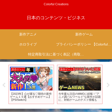
Colorful Creations
日本のコンテンツ・ビジネス
新作アニメ
新作ゲーム
ホロライブ
プライバシーポリシー 【Colorful Creation】
特定商取引法に基づく表記（商取引に関する開示）
新作ゲーム
新作ゲーム
新
４
【2023年】心が躍る♡期待の新作
今年最も注目のMMOに続報！”ア
『風
ゲーム１５選【おすすめゲーム】
ニメ調パルワールド”な新作が話題
TG
【PS/Switch】
に、対戦ゲームのテスト情報も
Ga