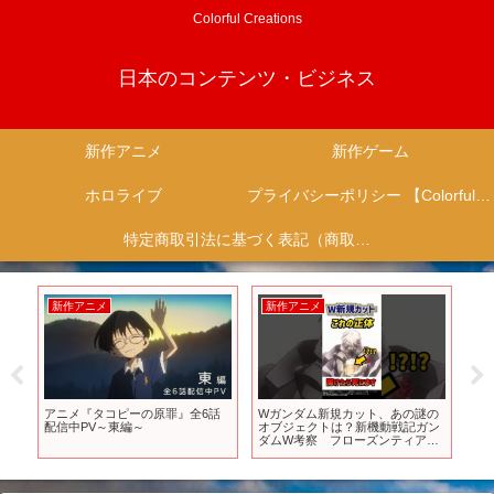
Colorful Creations
日本のコンテンツ・ビジネス
新作アニメ
新作ゲーム
ホロライブ
プライバシーポリシー 【Colorful Creation】
特定商取引法に基づく表記（商取引に関する開示）
新作アニメ
新作アニメ
新
っ
アニメ『タコピーの原罪』全6話
Wガンダム新規カット、あの謎の
新作
配信中PV～東編～
オブジェクトは？新機動戦記ガン
新
ダムW考察 フローズンティアド
ろ
ロップ考察 #ガンダム #ガンダム
ン
w
ラ
や他