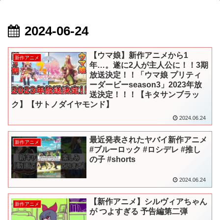
2024-06-24
【ウマ娘】新作アニメから1
新作アニメ
年…。遂に2人が主人公に！！3期
放送決定！！「ウマ娘 プリティ
ーダービーseason3」2023年放
送決定！！！【キタサンブラッ
ク】【サトノダイヤモンド】
2024.06.24
最近発表されたヤバイ新作アニメ
新作アニメ
#ブルーロック #ロシデレ #推し
の子 #shorts
2024.06.24
【新作アニメ】シルヴィアちゃん
新作アニメ
が つよすぎる 予告編第二弾