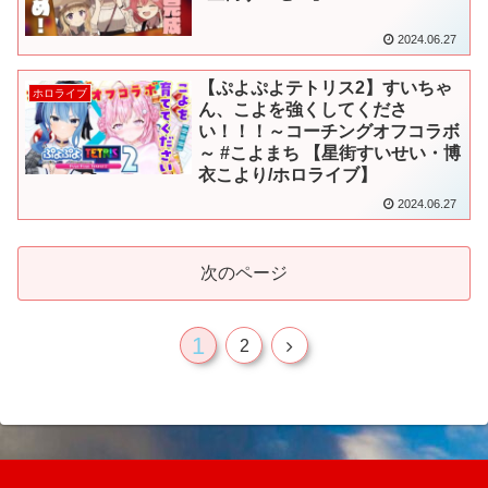
2024.06.27
【ぷよぷよテトリス2】すいちゃ
ホロライブ
ん、こよを強くしてくださ
い！！！～コーチングオフコラボ
～ #こよまち 【星街すいせい・博
衣こより/ホロライブ】
2024.06.27
次のページ
1
次
2
へ