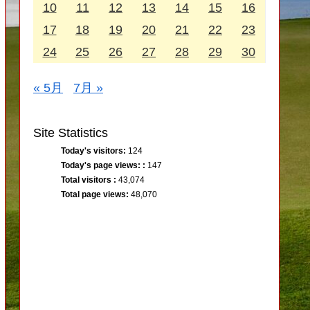
10
11
12
13
14
15
16
17
18
19
20
21
22
23
24
25
26
27
28
29
30
« 5月
7月 »
Site Statistics
Today's visitors:
124
Today's page views: :
147
Total visitors :
43,074
Total page views:
48,070