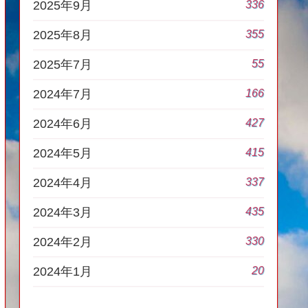
336
2025年9月
355
2025年8月
55
2025年7月
166
2024年7月
427
2024年6月
415
2024年5月
337
2024年4月
435
2024年3月
330
2024年2月
20
2024年1月