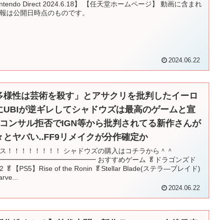
intendo Direct 2024.6.18】 【任天堂ホームページ】 動画に含まれ
報は公開日時点のものです。
2024.06.22
多様性は芸術を殺す」とアサクリを批判したイーロ
にUBIが逆ギレしてシャドウズは最高のゲームと宣
..コンサル拒否でIGN等から批判されてる新作さんが
々とヤバい..FF9リメイクが分作確定か
ス！！！！！！！！ シャドウズの購入はコチラから＾＾
━━━━━━━━━━━━━━ おすすめゲーム 🥬ドラゴンズド
 🥬【PS5】Rise of the Ronin 🥬Stellar Blade(ステラ―ブレイド)
rve...
2024.06.22