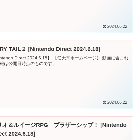
2024.06.22
RY TAIL２ [Nintendo Direct 2024.6.18]
intendo Direct 2024.6.18】 【任天堂ホームページ】 動画に含まれ
報は公開日時点のものです。
2024.06.22
リオ＆ルイージRPG ブラザーシップ！ [Nintendo
ect 2024.6.18]