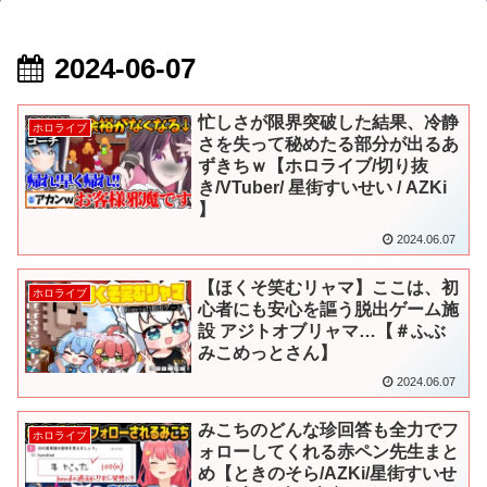
2024-06-07
忙しさが限界突破した結果、冷静
ホロライブ
さを失って秘めたる部分が出るあ
ずきちｗ【ホロライブ/切り抜
き/VTuber/ 星街すいせい / AZKi
】
2024.06.07
【ほくそ笑むリャマ】ここは、初
ホロライブ
心者にも安心を謳う脱出ゲーム施
設 アジトオブリャマ…【＃ふぶ
みこめっとさん】
2024.06.07
みこちのどんな珍回答も全力でフ
ホロライブ
ォローしてくれる赤ペン先生まと
め【ときのそら/AZKi/星街すいせ