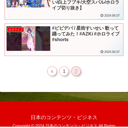
い/白上フブキ/大空スバル/ホロラ
イブ切り抜き】
2024.06.07
#ビビデバ / 星街すいせい 歌って
ホロライブ
踊ってみた！#AZKi #ホロライブ
#shorts
2024.06.07
2
前
1
へ
日本のコンテンツ・ビジネス
Copyright © 2024 日本のコンテンツ・ビジネス All Rights