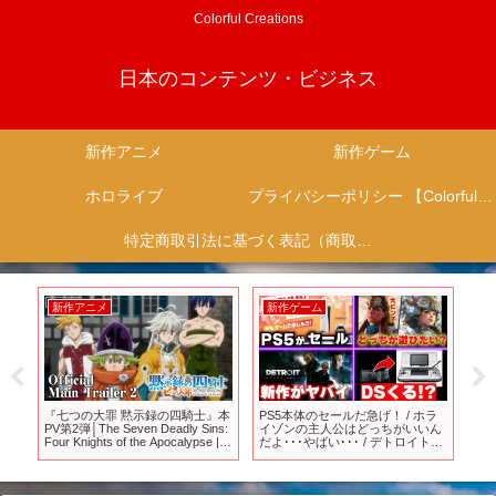
Colorful Creations
日本のコンテンツ・ビジネス
新作アニメ
新作ゲーム
ホロライブ
プライバシーポリシー 【Colorful Creation】
特定商取引法に基づく表記（商取引に関する開示）
新作アニメ
新作ゲーム
新
介
『七つの大罪 黙示録の四騎士』本
PS5本体のセールだ急げ！ / ホラ
【
PV第2弾│The Seven Deadly Sins:
イゾンの主人公はどっちがいいん
ン
Four Knights of the Apocalypse |
だよ･･･やばい･･･ / デトロイトビ
ウ
Main Trailer 2
カムヒューマンのスタジオが新
【Gh
作！【ゲームニュースまとめ】