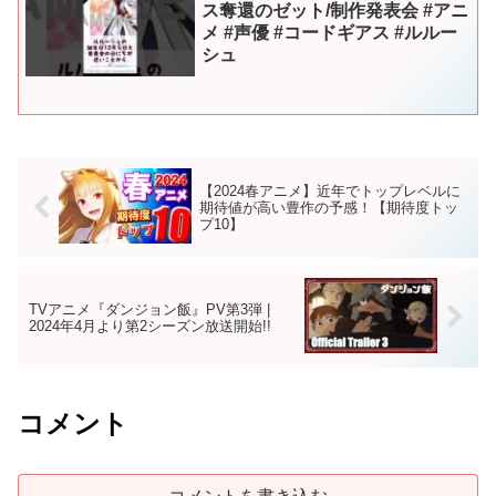
ス奪還のゼット/制作発表会 #アニ
メ #声優 #コードギアス #ルルー
シュ
【2024春アニメ】近年でトップレベルに
期待値が高い豊作の予感！【期待度トッ
プ10】
TVアニメ『ダンジョン飯』PV第3弾 |
2024年4月より第2シーズン放送開始!!
コメント