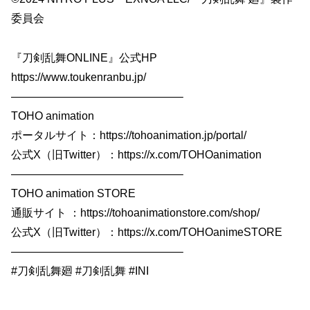
委員会
『刀剣乱舞ONLINE』公式HP
https://www.toukenranbu.jp/
———————————————–
TOHO animation
ポータルサイト：https://tohoanimation.jp/portal/
公式X（旧Twitter）：https://x.com/TOHOanimation
———————————————–
TOHO animation STORE
通販サイト ：https://tohoanimationstore.com/shop/
公式X（旧Twitter）：https://x.com/TOHOanimeSTORE
———————————————–
#刀剣乱舞廻 #刀剣乱舞 #INI