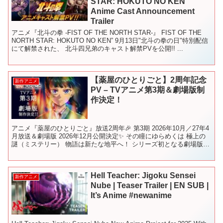
STAR: HOKUTO NO KEN”
Anime Cast Announcement
Trailer
アニメ『北斗の拳 -FIST OF THE NORTH STAR-』 FIST OF THE
NORTH STAR: HOKUTO NO KEN” 9月13日"北斗の拳の日"特別配信
にて解禁された、 北斗四兄弟のキャスト解禁PVを公開!! ...
【薬屋のひとりごと】2周年記念
新作アニメ
PV – TVアニメ第3期＆劇場版制
作決定！
アニメ『薬屋のひとりごと』放送2周年🎉 第3期 2026年10月／27年4
月放送＆劇場版 2026年12月公開決定✨ その瞳にゆらめくは 極上の
謎（ミステリー） 物語は新たな地平へ！ シリーズ初となる劇場版
は、原作者・日向夏による完全新作ス...
Hell Teacher: Jigoku Sensei
新作アニメ
Nube | Teaser Trailer | EN SUB |
It’s Anime #newanime