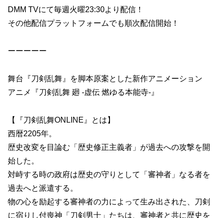
DMM TVにて毎週火曜23:30より配信！
その他配信プラットフォームでも順次配信開始！
ーーーーー
舞台『刀剣乱舞』を脚本原案とした新作アニメーション
アニメ『刀剣乱舞 廻 -虚伝 燃ゆる本能寺-』
【『刀剣乱舞ONLINE』とは】
西暦2205年。
歴史改変を目論む「歴史修正主義者」が過去への攻撃を開
始した。
対峙する時の政府は歴史の守りとして「審神者」なる者を
過去へと派遣する。
物の心を励起する審神者の力によって生み出された、刀剣
に宿りし付喪神「刀剣男士」たちは、審神者と共に歴史を