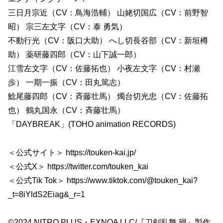
三日月宗近（CV：鳥海浩輔） 山姥切国広（CV：前野智
昭） 宗三左文字（CV：泰 勇気）
不動行光（CV：阪口大助） へし切長谷部（CV：新垣樽
助） 薬研藤四郎（CV：山下誠一郎）
江雪左文字（CV：佐藤拓也） 小夜左文字（CV：村瀬
歩） 一期一振（CV：田丸篤志）
鯰尾藤四郎（CV：斉藤壮馬） 燭台切光忠（CV：佐藤拓
也） 鶴丸国永（CV：斉藤壮馬）
「DAYBREAK」(TOHO animation RECORDS)
＜公式サイト＞ https://touken-kai.jp/
＜公式X＞ https://twitter.com/touken_kai
＜公式Tik Tok＞ https://www.tiktok.com/@touken_kai?
_t=8iYldS2Eiag&_r=1
©2024 NITRO PLUS・EXNOA LLC/『刀剣乱舞 廻』製作