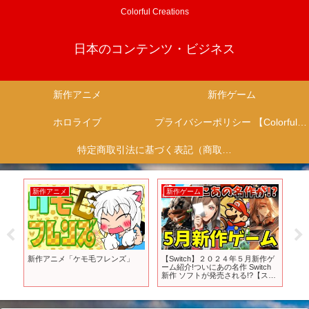
Colorful Creations
日本のコンテンツ・ビジネス
新作アニメ
新作ゲーム
ホロライブ
プライバシーポリシー 【Colorful Creation】
特定商取引法に基づく表記（商取引に関する開示）
新作アニメ
新作ゲーム
新
身
新作アニメ「ケモ毛フレンズ」
【Switch】２０２４年５月新作ゲ
2
な
ーム紹介!ついにあの名作 Switch
ー
レ
新作 ソフトが発売される!?【スイ
ム】
ッチ おすすめソフト】