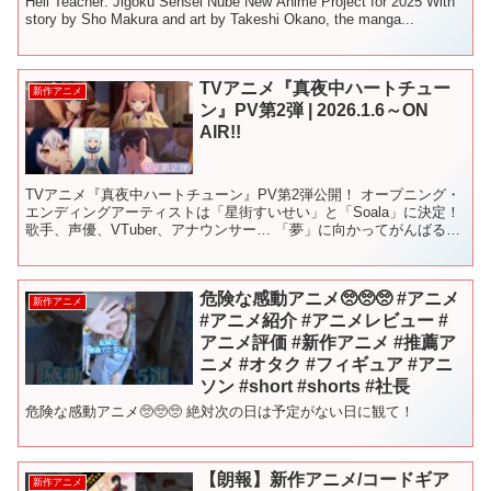
Hell Teacher: Jigoku Sensei Nube New Anime Project for 2025 With
story by Sho Makura and art by Takeshi Okano, the manga...
TVアニメ『真夜中ハートチュー
新作アニメ
ン』PV第2弾 | 2026.1.6～ON
AIR!!
TVアニメ『真夜中ハートチューン』PV第2弾公開！ オープニング・
エンディングアーティストは「星街すいせい」と「Soala」に決定！
歌手、声優、VTuber、アナウンサー… 「夢」に向かってがんばる放
送部のヒロインたちと 「夢」を叶えるた...
危険な感動アニメ🥺🥺🥺 #アニメ
新作アニメ
#アニメ紹介 #アニメレビュー #
アニメ評価 #新作アニメ #推薦ア
ニメ #オタク #フィギュア #アニ
ソン #short #shorts #社長
危険な感動アニメ🥺🥺🥺 絶対次の日は予定がない日に観て！
【朗報】新作アニメ/コードギア
新作アニメ