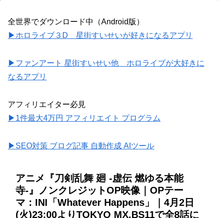
全世界でダウンロード中（Android版）
▶ホロライブ３D 星街すいせいが好きになるアプリ
▶ファンアート 星街すいせい他 ホロライブが大好きに
なるアプリ
アフィリエイター必見
▶1件最大4万円 アフィリエイト プログラム
▶SEO対策 ブログ記事 自動作成 AIツール
アニメ『刀剣乱舞 廻 -虚伝 燃ゆる本能
寺-』ノンクレジットOP映像｜OPテー
マ：INI「Whatever Happens」｜4月2日
(火)23:00よりTOKYO MX,BS11で全8話に