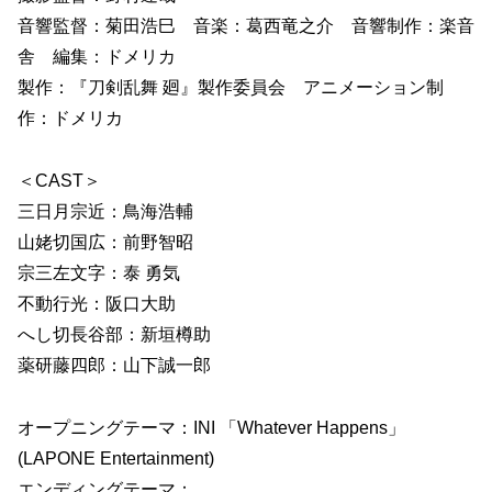
音響監督：菊田浩巳 音楽：葛西竜之介 音響制作：楽音
舎 編集：ドメリカ
製作：『刀剣乱舞 廻』製作委員会 アニメーション制
作：ドメリカ
＜CAST＞
三日月宗近：鳥海浩輔
山姥切国広：前野智昭
宗三左文字：泰 勇気
不動行光：阪口大助
へし切長谷部：新垣樽助
薬研藤四郎：山下誠一郎
オープニングテーマ：INI 「Whatever Happens」
(LAPONE Entertainment)
エンディングテーマ：