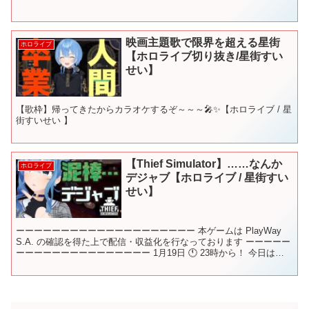
映画主題歌で限界を超える星街
ホロライブ
【ホロライブ切り抜き/星街すい
せい】
【歌枠】帰ってきたからカラオケするぞ～～～🎤✨【ホロライブ / 星
街すいせい 】
【Thief Simulator】……なんか
ホロライブ
デジャブ【ホロライブ / 星街すい
せい】
ーーーーーーーーーーーーーーーーーーーー 本ゲームは PlayWay
S.A. の確認を得た上で配信・収益化を行なっております ーーーーー
ーーーーーーーーーーーーーーー 1月19日 🕚 23時から！ 今日は泥
棒！！！……なんかデジャブ この...