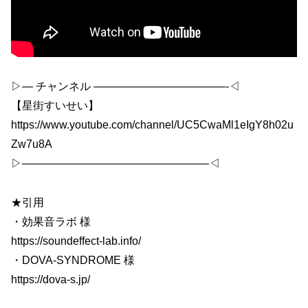
▷— チャンネル ————————————-◁
【星街すいせい】
https://www.youtube.com/channel/UC5CwaMl1eIgY8h02u
Zw7u8A
▷—————————————————◁
★引用
・効果音ラボ 様
https://soundeffect-lab.info/
・DOVA-SYNDROME 様
https://dova-s.jp/