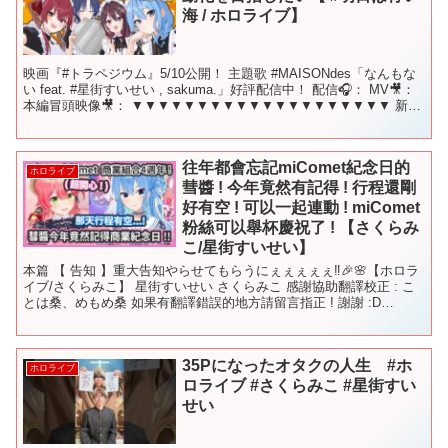
海 / ホロライブ】
映画『#トラペジウム』5/10公開！ 主題歌 #MAISONdes「なんもな
い feat. #星街すいせい , sakuma.」好評配信中！ 配信🎧： MV🎥：
本編冒頭映像🎥： ▼▼▼▼▼▼▼▼▼▼▼▼▼▼▼▼▼▼▼▼ 新曲
『ビビデバ』 ...
往年都會忘記miComet紀念日的
ホロライブ
彗醬 ! 今年竟然有記得 ! 行程還剛
好有空 ! 可以一起連動 ! miComet
粉絲可以舉杯慶祝了 ! 【さくらみ
こ/星街すいせい】
本篇 【 告知 】重大告知やらせてもらうにぇぇぇぇぇ‼🎉🌸【ホロラ
イブ/さくらみこ】 星街すいせい さくらみこ 感謝協助翻譯校正 : こ
とは桑、めもめ桑 如果有翻譯錯誤的地方請留言指正 ! 謝謝 :D
#hololive #星街すいせい #...
35Pになったオタクの人生 #ホ
ホロライブ
ロライブ #さくらみこ #星街すい
せい