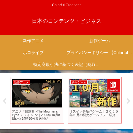
Colorful Creations
日本のコンテンツ・ビジネス
新作アニメ
新作ゲーム
ホロライブ
プライバシーポリシー 【Colorful Creation】
特定商取引法に基づく表記（商取引に関する開示）
新作アニメ
新作ゲーム
新
…
アニメ『龍族Ⅱ -The Mourner’s
【スイッチ新作ゲーム】２０２５
【2
：
Eyes-』メインPV｜2025年10月8
年10月の発売ゲームソフト紹介
ゲ
ム
日(水) 24時30分放送開始
TOP