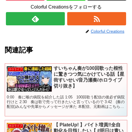
Colorful Creationsをフォローする
Colorful Creations
関連記事
すいちゃん奏が100回歌った根性
ホロライブ
に驚きつつ気にかけている話【星
街すいせい/音乃瀬奏/ホロライブ
切り抜き】
0:00 奏に喉の病院を紹介した話 1:05 100回歌う配信の後必ず病院
行けと 2:30 奏は歌で売って行きたいと言っているので 3:42 (奏の
配信)みんなや先輩からメッセージが来た 本配信、元動画はこちら▼
【雑談】４月は休暇をいただ...
【 PlateUp! 】バイト増員‼全自
ホロライブ
動化を目指したい【 #明日は青い