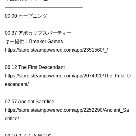
━━━━━━━━━━━━━━━━
00:00 オープニング
00:37 アポカリプスパーティー
キー提供：Breaker Games
https://store.steampowered.com/app/2351560/_/
06:12 The First Descendant
https://store.steampowered.com/app/2074920/The_First_D
escendant/
07:57 Ancient Sacrifice
https://store.steampowered.com/app/2252290/Ancient_Sa
crifice/
09:10 みんなと街コロ