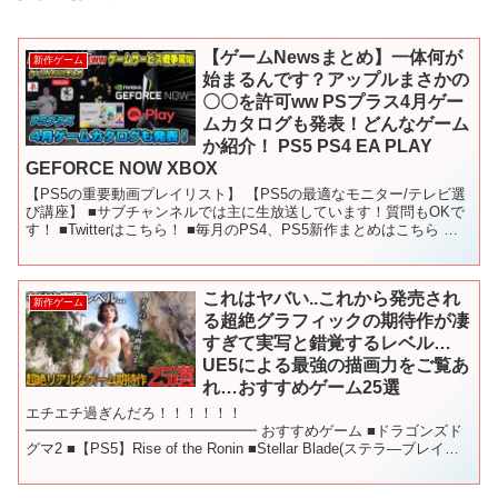
【ゲームNewsまとめ】一体何が
新作ゲーム
始まるんです？アップルまさかの
〇〇を許可ww PSプラス4月ゲー
ムカタログも発表！どんなゲーム
か紹介！ PS5 PS4 EA PLAY
GEFORCE NOW XBOX
【PS5の重要動画プレイリスト】 【PS5の最適なモニター/テレビ選
び講座】 ■サブチャンネルでは主に生放送しています！質問もOKで
す！ ■Twitterはこちら！ ■毎月のPS4、PS5新作まとめはこちら 〇
使用しているBGM - - -...
これはヤバい..これから発売され
新作ゲーム
る超絶グラフィックの期待作が凄
すぎて実写と錯覚するレベル…
UE5による最強の描画力をご覧あ
れ…おすすめゲーム25選
エチエチ過ぎんだろ！！！！！！
━━━━━━━━━━━━━━━━ おすすめゲーム ■ドラゴンズド
グマ2 ■【PS5】Rise of the Ronin ■Stellar Blade(ステラ―ブレイド)
■スカル アンド ボーンズ -PS5 ...