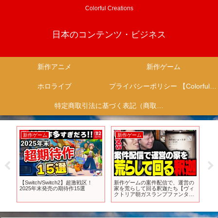
Colorful Creations
日本のコンテンツ・ビジネス
新作アニメ
新作ゲーム
ホロライブ
プライバシーポリシー 【Colorful Creation】
特定商取引法に基づく表記（商取引に関する開示）
新作ゲーム
新作ゲーム
新
」激
【Switch/Switch2】超激戦区！
新作ゲームの案件配信で、運営の
SI
た
2025年末発売の期待作15選
家を荒らして回る釈迦たち【ヴィ
ラー 
で
クトリア朝ガスランプファンタジ
ーの世界】【Nightingale】