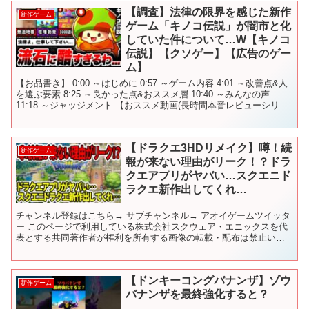
【調査】法律の限界を感じた新作
新作ゲーム
ゲーム「キノコ伝説」が闇市と化
していた件について…W【キノコ
伝説】【クソゲー】【広告のゲー
ム】
【お品書き】 0:00 ～はじめに 0:57 ～ゲーム内容 4:01 ～改善点&人
を選ぶ要素 8:25 ～良かった点&おススメ層 10:40 ～みんなの声
11:18 ～ジャッジメント 【おススメ動画(長時間本音レビューシリー
ズ)】 ・ ・...
【ドラクエ3HDリメイク】噂！続
新作ゲーム
報が来ない理由がリーク！？ドラ
クエアプリがヤバい…スクエニド
ラクエ新作出してくれ…
チャンネル登録はこちら→ サブチャンネル→ アオイゲームツイッタ
ー このページで利用している株式会社スクウェア・エニックスを代
表とする共同著作者が権利を所有する画像の転載・配布は禁止いた
します。 © ARMOR PROJECT/BIRD S...
【ドンキーコングバナンザ】ゾウ
新作ゲーム
バナンザを最終強化すると？