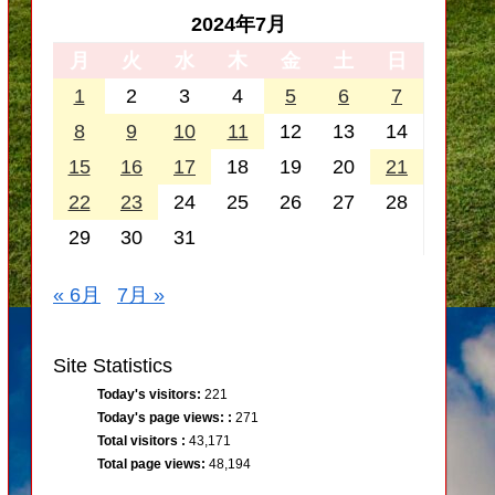
2024年7月
月
火
水
木
金
土
日
1
2
3
4
5
6
7
8
9
10
11
12
13
14
15
16
17
18
19
20
21
22
23
24
25
26
27
28
29
30
31
« 6月
7月 »
Site Statistics
Today's visitors:
221
Today's page views: :
271
Total visitors :
43,171
Total page views:
48,194