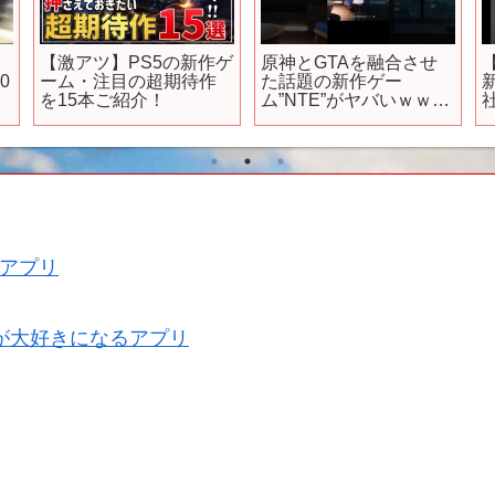
【激アツ】PS5の新作ゲ
原神とGTAを融合させ
0
ーム・注目の超期待作
た話題の新作ゲー
を15本ご紹介！
ム”NTE”がヤバいｗｗ
ｗ #原神 #gta
#nevernesstoeverness #
新作ゲーム #ゲーム #ナ
カイド #ゲーム実況
アプリ
が大好きになるアプリ