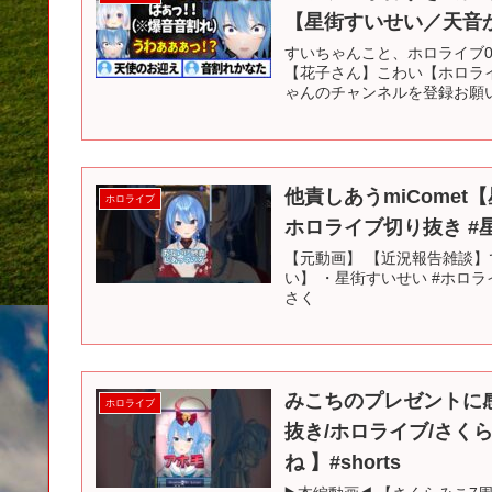
【星街すいせい／天音
すいちゃんこと、ホロライブ0
【花子さん】こわい【ホロライブ 
ゃんのチャンネルを登録お願いし
他責しあうmiComet
ホロライブ
ホロライブ切り抜き #
【元動画】 【近況報告雑談
い】 ・星街すいせい #ホロラ
さく
みこちのプレゼントに
ホロライブ
抜き/ホロライブ/さく
ね 】#shorts