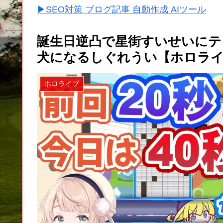
▶SEO対策 ブログ記事 自動作成 AIツール
誕生日逆凸で星街すいせいにテ
犬になるしぐれうい【ホロラ
ホロライブ