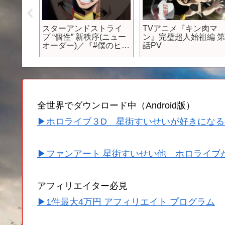
嘩独学』
スターアンドストライ
TVアニメ『キン肉マ
送開始
プ “個性” 新秩序(ニュー
ン』完璧超人始祖編 第
オーダー)／『#僕のヒー
話PV
ローアカデミア 』7期第
1話(# 139)より／毎週土
曜夕方5:30放送中
全世界でダウンロード中（Android版）
▶ホロライブ３D 星街すいせいが好きになる
▶ファンアート 星街すいせい他 ホロライブ
アフィリエイター必見
▶1件最大4万円 アフィリエイト プログラム