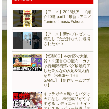
【アニメ】2025秋アニメ紹
介20選 part1 #最新 #アニメ
#anime #music #shorts
【アニメ】新作プレゼンに
遅刻してただけなのに逮捕
されたやつ
【怪獣8G】神対応で大絶
賛！？運営〇〇配布…ガチ
ャ石無限増殖バグ騒動終了
した皆んなの反応&個人的
意見【怪獣8号 THE
GAME】【新作ゲームアプ
リ】
キャラガチャ廃止もバグは
天井なし…未完成品がやば
すぎる… デュエットナイト
アビスをレビュー解説【デ