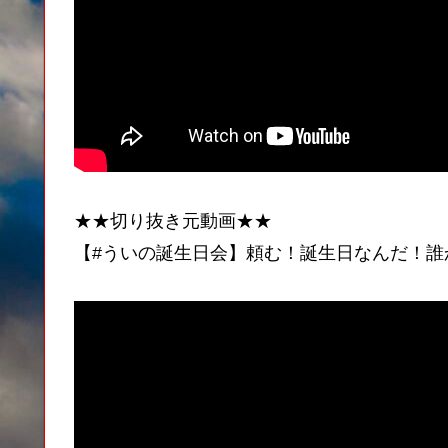
★★切り抜き元動画★★
【#ういの誕生日会】頼む！誕生日なんだ！誰