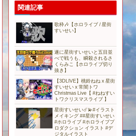
関連記事
歌枠🎶【ホロライブ / 星街
すいせい】
遂に星街すいせいと五目並
べで戦うも、瞬殺されるさ
くらみこ【ホロライブ切り
抜き】
【3DLIVE】桃鈴ねね x 星街
すいせい x 常闇トワ
Christmas Live【 #ねねすい
トワクリスマスライブ 】
星街すいせい☄️💫#イラスト
メイキング ##星街すいせい
#ホロライブ #ホロライブプ
ロダクション イラスト #デ
ジタルイラスト