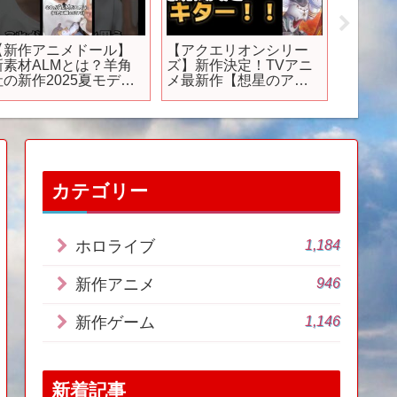
【新作アニメドール】
【アクエリオンシリー
【PS5
新素材ALMとは？羊角
ズ】新作決定！TVアニ
せない
社の新作2025夏モデル
メ最新作【想星のアク
れるぞ！
を１分で解説 #ドール
エリオン Myth of
とめて
#1分でわかる #羊角社
Emotions】
ゲーム
カテゴリー
1,184
ホロライブ
946
新作アニメ
1,146
新作ゲーム
新着記事