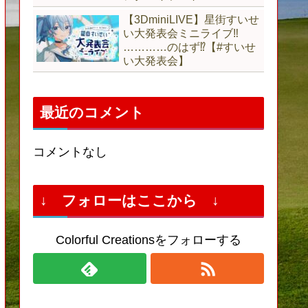
【3DminiLIVE】星街すいせ
い大発表会ミニライブ‼
…………のはず⁉【#すいせ
い大発表会】
最近のコメント
コメントなし
↓ フォローはここから ↓
Colorful Creationsをフォローする