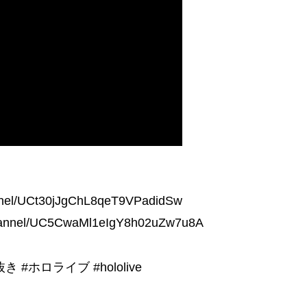
el/UCt30jJgChL8qeT9VPadidSw
nnel/UC5CwaMl1eIgY8h02uZw7u8A
ホロライブ #hololive