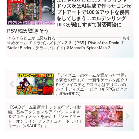
新作ゲーム
ドウズ次はAI生成で作ったコンセ
プトアートで100％アウトな侵害
をしてしまう…エルデンリング
DLCが難しすぎて賛否両論に…
PSVR2が逝きそう
そろそろどこかに怒られろ ━━━━━━━━━━━━━━━━ おす
すめゲーム 🥬ドラゴンズドグマ2 🥬【PS5】Rise of the Ronin 🥬
Stellar Blade(ステラ―ブレイド) 🥬Marvel's Spider-Man 2...
『ディズニーのゲームが繋がった世界』
が舞台のディズニー新作ゲームを紹介！
KHやツイステとのコラボはアリエルの
か？【ディズニー ピクセルRPG/ピクア
ル/PixelRPG】
【SAOゲーム最新作】レン先行プレイ動
画。基本アクションやアドバンススキル
＆アルティメットを紹介！『ソードアー
ト・オンライン フラクチュアード デイド
リーム（#SAOFD）』