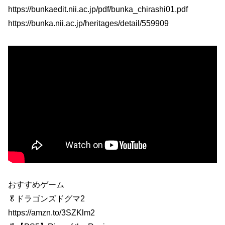
https://bunkaedit.nii.ac.jp/pdf/bunka_chirashi01.pdf
https://bunka.nii.ac.jp/heritages/detail/559909
おすすめゲーム
🥬ドラゴンズドグマ2
https://amzn.to/3SZKlm2