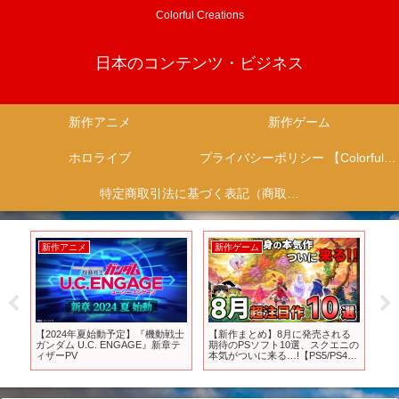
Colorful Creations
日本のコンテンツ・ビジネス
新作アニメ
新作ゲーム
ホロライブ
プライバシーポリシー 【Colorful Creation】
特定商取引法に基づく表記（商取引に関する開示）
新作アニメ
新作ゲーム
新
に
【2024年夏始動予定】『機動戦士
【新作まとめ】8月に発売される
アニ
リ
ガンダム U.C. ENGAGE』新章テ
期待のPSソフト10選、スクエニの
ープ
リセ
ィザーPV
本気がついに来る…!【PS5/PS4、
信者
神ゲー/良ゲー、新作情報、おすす
Bat
めゲーム情報、ゆっくり解説】