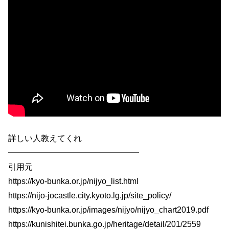
詳しい人教えてくれ
━━━━━━━━━━━━━━━━
引用元
https://kyo-bunka.or.jp/nijyo_list.html
https://nijo-jocastle.city.kyoto.lg.jp/site_policy/
https://kyo-bunka.or.jp/images/nijyo/nijyo_chart2019.pdf
https://kunishitei.bunka.go.jp/heritage/detail/201/2559