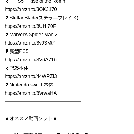
🥬【PS5】Rise of the Ronin
https://amzn.to/3OK3170
🥬Stellar Blade(ステラ―ブレイド)
https://amzn.to/3UHi70F
🥬Marvel’s Spider-Man 2
https://amzn.to/3yJSMtY
🥬新型PS5
https://amzn.to/3VdA71b
🥬PS5本体
https://amzn.to/44WRZl3
🥬Nintendo switch本体
https://amzn.to/3VrwaHA
━━━━━━━━━━━━━━━━
★オススメ動画ソフト★