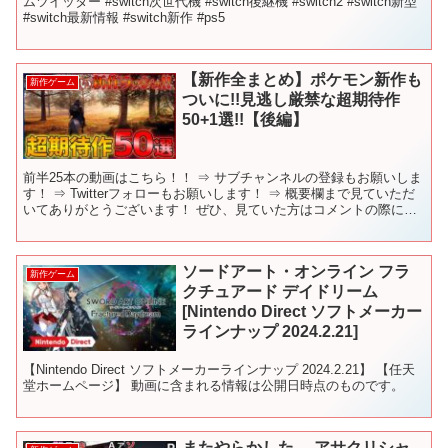
ムツイッター #switch次世代機 #switch後継機 #switch2 #switch新型
#switch最新情報 #switch新作 #ps5
【新作全まとめ】ポケモン新作も
新作ゲーム
ついに!!見逃し厳禁な超期待作
50+1選!!【後編】
前半25本の動画はこちら！！ ⇒ サブチャンネルの登録もお願いしま
す！ ⇒ Twitterフォローもお願いします！ ⇒ 概要欄まで見ていただ
いてありがとうございます！ ぜひ、見ていた方はコメントの際に
「🐧」の絵文字をつけて書いていただけると...
ソードアート・オンライン フラ
新作ゲーム
クチュアード デイドリーム
[Nintendo Direct ソフトメーカー
ラインナップ 2024.2.21]
【Nintendo Direct ソフトメーカーラインナップ 2024.2.21】 【任天
堂ホームページ】 動画に含まれる情報は公開日時点のものです。
またやらかした….アサクリシャ