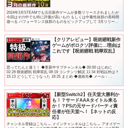
2024年3月STEAMでも注目新作ゲームが多数リリースされましたが
今回はその中でも特に評価が高いもの もしくは中毒性抜群の長時間
遊べる パフォーマンス抜群のものをピックアップして 3月リリース
の 中毒性抜群or95％以上高評ゲーム10選...
【クリアレビュー】呪術廻戦新作
新作ゲーム
ゲームがボロクソ評価に…理由は
これです【呪術廻戦 戦華双乱】
思ってたんと違う！ ◆更新中サブチャンネル◆ 00:00 はじめに
02:28 呪術廻戦 戦華双乱 08:19 コンテンツ解説 11:34 対戦以外は？
15:13 どうしてこうなった 18:25 まとめ ◆連絡先◆ メール：
nakaido...
【新型Switch2】任天堂大勝利か
新作ゲーム
も！？サードAAAタイトル来る
か！？PSの元サードパーティ責
任者が任天堂へ！【ネットの反
応】
チャンネル登録はこちら→ メインチャンネルはこちら→ アオイゲー