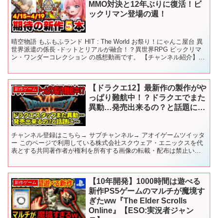
MMO対決と12年ぶりに復活！ビ
ックリマン登場の週！
晴空物語 もふもふランド HIT : The World お祭り！にゃんこ屋台 異
世界派遣の係長 -ドットとリアルが融合！？異世界RPG ビックリマ
ン・ワンダーコレクション の感想動画です。 【チャンネル紹介】
#hittheworld #...
【ドラクエ12】最新作の製作がや
新作ゲーム
っぱり難航中！？ドラクエでまた
異動…発売出来るの？と話題に…
チャンネル登録はこちら→ サブチャンネル→ アオイゲームツイッタ
ー このページで利用している株式会社スクウェア・エニックスを代
表とする共同著作者が権利を所有する画像の転載・配布は禁止いた
します。 © ARMOR PROJECT/BIRD S...
【10年開発】1000時間は遊べる
新作ゲーム
新作PS5ゲームのマルチが魔境す
ぎたww『The Elder Scrolls
Online』【ESO:実況者ジャン