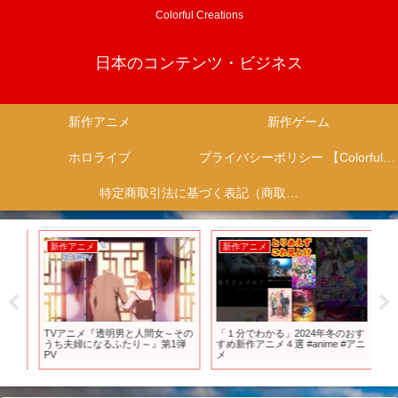
Colorful Creations
日本のコンテンツ・ビジネス
新作アニメ
新作ゲーム
ホロライブ
プライバシーポリシー 【Colorful Creation】
特定商取引法に基づく表記（商取引に関する開示）
新作アニメ
新作アニメ
新
ニメ
TVアニメ『透明男と人間女～その
「１分でわかる」2024年冬のおす
新作
#ア
うち夫婦になるふたり～』第1弾
すめ新作アニメ４選 #anime #アニ
ズ
ニ
PV
メ
ソン