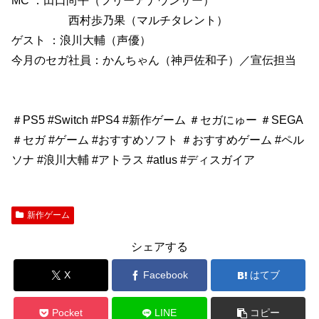
MC ：田口尚平（フリーアナウンサー）
西村歩乃果（マルチタレント）
ゲスト ：浪川大輔（声優）
今月のセガ社員：かんちゃん（神戸佐和子）／宣伝担当
＃PS5 #Switch #PS4 #新作ゲーム ＃セガにゅー ＃SEGA
＃セガ #ゲーム #おすすめソフト ＃おすすめゲーム #ペル
ソナ #浪川大輔 #アトラス #atlus #ディスガイア
新作ゲーム
シェアする
X
Facebook
はてブ
Pocket
LINE
コピー