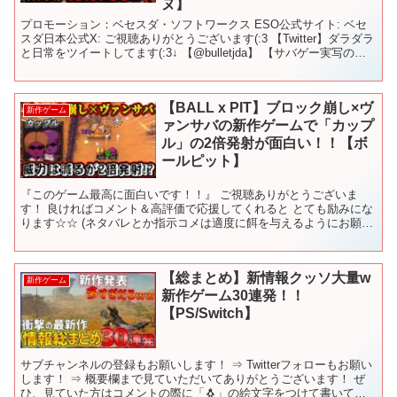
ヌ】
プロモーション：ベセスダ・ソフトワークス ESO公式サイト: ベセ
スダ日本公式X: ご視聴ありがとうございます(:3 【Twitter】ダラダラ
と日常をツイートしてます(:3↓ 【@bulletjda】 【サバゲー実写の再
生リストはこちら↓...
【BALL x PIT】ブロック崩し×ヴ
新作ゲーム
ァンサバの新作ゲームで「カップ
ル」の2倍発射が面白い！！【ボ
ールピット】
『このゲーム最高に面白いです！！』 ご視聴ありがとうございま
す！ 良ければコメント＆高評価で応援してくれると とても励みにな
ります☆☆ (ネタバレとか指示コメは適度に餌を与えるようにお願い
しますw ) オススメのゲームとか実況して欲しいゲー...
【総まとめ】新情報クッソ大量w
新作ゲーム
新作ゲーム30連発！！
【PS/Switch】
サブチャンネルの登録もお願いします！ ⇒ Twitterフォローもお願い
します！ ⇒ 概要欄まで見ていただいてありがとうございます！ ぜ
ひ、見ていた方はコメントの際に「🐧」の絵文字をつけて書いてい