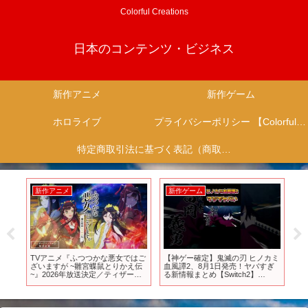
Colorful Creations
日本のコンテンツ・ビジネス
新作アニメ
新作ゲーム
ホロライブ
プライバシーポリシー 【Colorful Creation】
特定商取引法に基づく表記（商取引に関する開示）
新作アニメ
新作ゲーム
新
V
TVアニメ『ふつつかな悪女ではご
【神ゲー確定】鬼滅の刃 ヒノカミ
【
ざいますが ~雛宮蝶鼠とりかえ伝
血風譚2、8月1日発売！ヤバすぎ
ズZ
~』2026年放送決定／ティザービ
る新情報まとめ【Switch2】
LE
ジュアル②解禁映像
#shorts