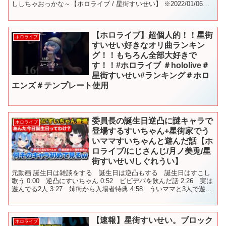
ししちゃおっかな～【ホロライブ / 星街すいせい】 ※2022/01/06の
配信の切り抜きです すいちゃんのチャ...
【ホロライブ】超個人的！！星街
ホロライブ
すいせい好きなオリ曲ランキン
グ！！もちろん全部大好きで
す！！#ホロライブ ＃hololive＃
星街すいせい#ランキング＃ホロ
エンズ＃テンプレート使用
委員長の誕生日逆凸に謎キャラで
ホロライブ
登場するすいちゃん+星街家でう
いママすいちゃんと遊んだ話【ホ
ロライブ/にじさんじ/月ノ美兎/星
街すいせい/しぐれうい】
元動画 誕生日は雑談をする 誕生日は逆凸もする 誕生日はすこし
歌う 0:00 逆凸にすいちゃん 0:52 ビビデバを飲んだ話 2:26 実は
遊んでる2人 3:27 姉街から入場者特典 4:58 ういママと3人で遊ん
だ 5:43 ライブで心掛...
【速報】星街すいせい。ブロック
ホロライブ