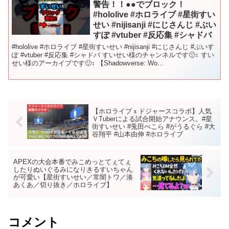
警告！！●●でブロック！
#hololive #ホロライブ #星街すい
せい #nijisanji #にじさんじ #ぶい
すぽ #vtuber #反応集 #シャドバ
#hololive #ホロライブ #星街すいせい #nijisanji #にじさんじ #ぶいす
ぽ #vtuber #反応集 #シャドバ すいせい様のチャンネルです🙂‍↕️ すい
せい様のアーカイブです🙂‍↕️ 【Shadowverse: Wo...
【ホロライブｘドジャースコラボ】人気
ＶTuberによる試合開始アナウンス。#星
街すいせい #兎田ぺこら #がうるぐら #大
谷翔平 #山本由伸 #ホロライブ
APEXの大会本番でみこめっとてぇてぇ
したりぬいぐるみになりきるすいちゃん
が可愛い【星街すいせい／常闇トワ／湊
あくあ／切り抜き／ホロライブ】
コメント