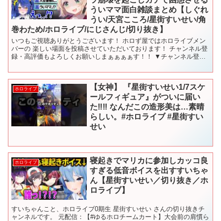
ういママ面白雑談まとめ【しぐれ
うい/天宮こころ/星街すいせい/角
巻わため/ホロライブ/にじさんじ/切り抜き】
いつもご視聴ありがとうございます！ ホロず屋ではホロライブメン
バーの 楽しい場面を投稿させていただいております！ チャンネル登
録・高評価もよろしくお願いしまぁぁぁぁす！！ ▼チャンネル登録
はこちら▼ 【元動画様はこちらです】 【配信日：20...
【女神】 『星街すいせい1/7スケ
ホロライブ
ールフィギュア』がついに届い
た‼︎‼︎ なんだこの造形美は…素晴
らしい。#ホロライブ #星街すい
せい
寝起きでマリカに参加しカッコ良
ホロライブ
すぎる低音ボイスを出すすいちゃ
ん【星街すいせい／切り抜き／ホ
ロライブ】
すいちゃんこと、ホロライブ0期生 星街すいせい さんの切り抜きチ
ャンネルです。 元配信：【#ゆるホロチームカート】大会前の肩慣ら