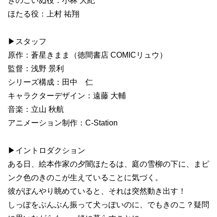
きのこいぬ役：小林 大紀
ほたる役：上村 祐翔
▶スタッフ
原作：蒼星きまま（徳間書店 COMICリュウ）
監督：浅野 景利
シリーズ構成：田中 仁
キャラクターデザイン：遠藤 大輔
音楽：立山 秋航
アニメーション制作：C-Station
▶イントロダクション
ある日、絵本作家の夕闇ほたるは、庭の雪柳の下に、まピ
ンク色のきのこが生えていることに気づく。
彼がぼんやり眺めていると、それは突然動き出す！
しっぽをぶんぶん振って犬っぽいのに、でもきのこ？疑問