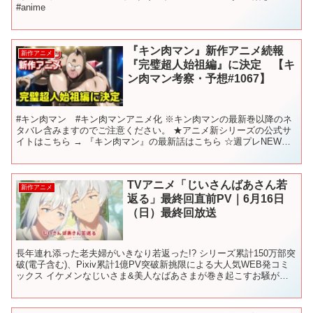
#anime
『キン肉マン』新作アニメ続報
新作アニメ
『完璧超人始祖編』に決定 【キ
ン肉マン考察・予想#1067】
#キン肉マン #キン肉マンアニメ化 ※キン肉マンの最新巻以降のネ
タバレ含みますのでご注意ください。 ★アニメ新シリーズの公式サ
イトはこちら → 『キン肉マン』の最新話はこちら ☆週プレNEWS
→httpswpb.shueisha.co.j...
TVアニメ「じいさんばあさん若
新作アニメ
返る」最終回直前PV｜6月16日
（日）最終回放送
長年連れ添った老夫婦がいきなり若返った!? シリーズ累計150万部突
破(電子含む)、Pixiv累計1億PV突破新挑限による大人気WEB発コミ
ックス イケメンなじいさま&美人なばあさまが巻き起こすお騒がせ
おしどりコメディ 『じいさんばあさん若...