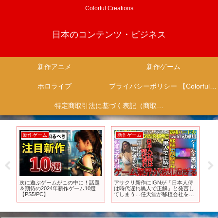
Colorful Creations
日本のコンテンツ・ビジネス
新作アニメ
新作ゲーム
ホロライブ
プライバシーポリシー 【Colorful Creation】
特定商取引法に基づく表記（商取引に関する開示）
新作ゲーム
新作ゲーム
新
怪
次に遊ぶゲームがこの中に！話題
アサクリ新作にIGNが「日本人侍
T
イス
＆期待の2024年新作ゲーム10選
は時代遅れ黒人で正解」と発言し
第2期
【PS5/PC】
てしまう…任天堂が移植会社を買
7/
収して後継機で活用か…GTA6が
来年秋までに発売確定するも延期
は必須と言われてしまう