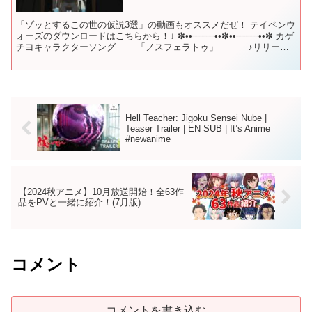
「ゾッとするこの世の仮説3選」の動画もオススメだぜ！ テイペンウ
ォーズのダウンロードはこちらから！↓ ✼••┈┈┈┈••✼••┈┈┈┈••✼ カゲ
チヨキャラクターソング 「ノスフェラトゥ」 ♪リリース
開始！ キャラクター人気投票は...
Hell Teacher: Jigoku Sensei Nube |
Teaser Trailer | EN SUB | It’s Anime
#newanime
【2024秋アニメ】10月放送開始！全63作
品をPVと一緒に紹介！(7月版)
コメント
コメントを書き込む