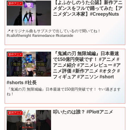
【よふかしのうた公認】新作アニ
新作アニメ
メダンスをフルで踊ってみた【ア
ニメダンス本家】#CreepyNuts
📍オリジナル曲もサブスクで出しているので聞いてね！
#callofthenight #animedance #kotaroide
『鬼滅の刃 無限城編』日本最速
新作アニメ
で150億円突破です！ #アニメ #
アニメ紹介 #アニメレビュー #ア
ニメ評価 #新作アニメ #オタク #
フィギュア #アニソン #short
#shorts #社長
『鬼滅の刃 無限城編』日本最速で150億円突破です！ ヤバ過ぎます
ね！
叩いたのは誰？ #Plottアニメ
新作アニメ