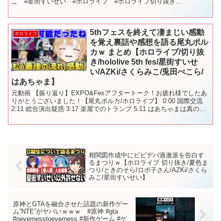
こ #星街すいせい #ホロライブ #ホロライブ切り抜き
#sakuramiko #hololive ...
5thフェスを終えて凄まじい感動
ホロライブ
を覚え裏話や感想を語る尾丸ポル
カｗ まとめ【ホロライブ/切り抜
き/hololive 5th fes/星街すいせ
い/AZKi/さくらみこ/兎田ぺこら/
はあちゃま】
元動画 【振り返り】EXPO&Fesアフタートーク！お疲れ様でしたあ
りがとうございました！【尾丸ポルカ/ホロライブ】 0:00 国際交流
2:11 総合演出疑惑 3:17 楽屋でのトランプ 5:11 はあちゃまは真のア
イドル 6:55 ステ...
相関図作成中にビビデバ過激派を告白す
るまつりｗ【ホロライブ 切り抜き/夏色ま
つり/ときのそら/ロボ子さん/AZKi/さくら
みこ/星街すいせい】
原神とGTAを融合させた話題の新作ゲー
ム”NTE”がヤバいｗｗｗ #原神 #gta
#nevernesstoeverness #新作ゲーム #ゲ