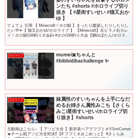
ンたち #shorts #ホロライブ切り
抜き 【 #星街すいせい #猫又おか
ゆ 】
てぇてぇ 引用 【 Minecraft / ホロ鯖 】まったり建築したりしたりし
たい💜✦【 猫又おかゆ/ホロライブ 】 【Minecraft】左ヒラメ右カレ
イ！ホロ鯖GW釣り大会🎣 #ホロGW釣り大会【獅白ぼたん/ホロライ
ブ】 【 #ホロG...
mumei✖️ちゃんと
ホロライブ
#bibbidibachallenge ✨
妹属性のすいちゃんを上手になだ
ホロライブ
めるお姉さん属性みこち【さくら
みこ/星街すいせい/ホロライブ切
り抜き】#shorts
元動画はこちら↓ 【 アソビ大全 】新衣装ペアでフブミオVSmiComet
🔥チーム戦アソビ大全対決⁉【# フブミオみこめっと】 #さくらみ