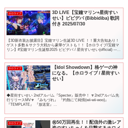
3D LIVE【宝鐘マリン+星街すい
ホロライブ
せい】ビビデバ (Bibbidiba) 歌詞
付き 2025/07/30
【3D新衣装お披露目】宝鐘マリン生誕3D LIVE ！！重大告知あり！
ゲスト多数＆サクラ大戦から豪華ゲストも！！【ホロライブ/宝鐘マ
リン】#宝鐘マリン生誕祭2025 ビビデバ / 星街すいせい(official) ------
-------...
【Idol Showdown】格ゲーの神
ホロライブ
になる。【ホロライブ / 星街すい
せい】
◆星街すいせい 2ndアルバム『Specter』販売中！ 🔽2ndアルバム先
行リリースMV🔽 『みちづれ』 『灼熱にて純情(wii-wii-woo)』
『TEMPLATE』 『放送室』
▼▼▼▼▼▼▼▼▼▼▼▼▼▼▼▼▼▼▼▼ Midnig...
㊗️50万回再生！！配信外の激レア
ホロライブ
姿のすいちゃんを目撃するホロメ