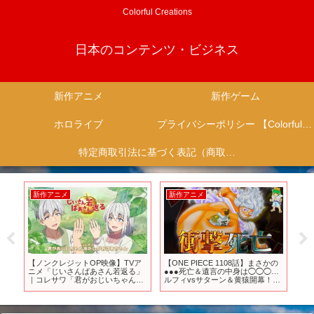
Colorful Creations
日本のコンテンツ・ビジネス
新作アニメ
新作ゲーム
ホロライブ
プライバシーポリシー 【Colorful Creation】
特定商取引法に基づく表記（商取引に関する開示）
新作アニメ
新作アニメ
新
ラ』
【ノンクレジットOP映像】TVア
【ONE PIECE 1108話】まさかの
【
ニメ「じいさんばあさん若返る」
●●●死亡＆遺言の中身は◯◯◯…
に
｜コレサワ「君がおじいちゃんあ
ルフィvsサターン＆黄猿開幕！！
20
たしがおばあちゃん」
ドリー＆ブロギーの救援＆カリブ
がヤ
ーの真の狙い※考察&ネタバレ注
ンス
意【やまちゃん。】