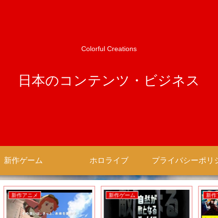
Colorful Creations
日本のコンテンツ・ビジネス
新作ゲーム
ホロライブ
新作アニメ
新作ゲーム