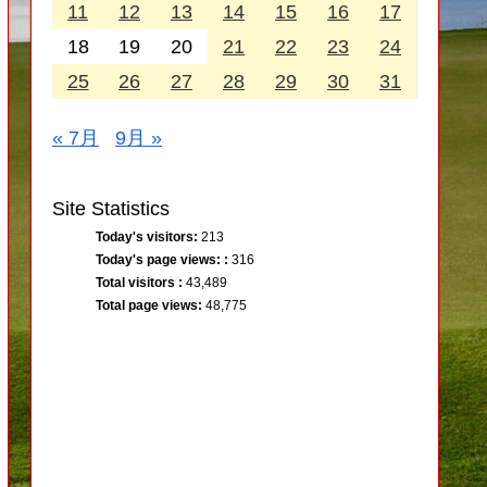
11
12
13
14
15
16
17
18
19
20
21
22
23
24
25
26
27
28
29
30
31
« 7月
9月 »
Site Statistics
Today's visitors:
213
Today's page views: :
316
Total visitors :
43,489
Total page views:
48,775