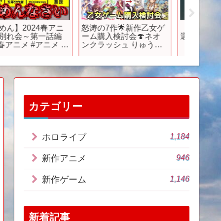
【2026年 冬アニメ】55
【新アニメ】拳で全て
【最新
作品PV紹介まとめ
を解決する悪役令嬢に
『Fate/s
【2026年10月更新版】
視聴者爆笑ww 男女平等
Whispe
パンチを炸裂する狂犬
2023 s
姫が強すぎるww 最後に
ニメ放
ひとつだけお願いして
もよろしいでしょうか 1
話 反応
カテゴリー
1,184
ホロライブ
946
新作アニメ
1,146
新作ゲーム
新着記事