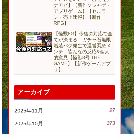
ナアビ】【新作ソシャゲ・
アプリゲーム】【セルラ
ン・売上速報】【新作
RPG】
【怪獣8G】今後の対応で全
てが決まる…ガチャ石無限
増殖バグ発生で運営緊急メ
ンテ…皆んなの反応&個人
的意見【怪獣8号 THE
GAME】【新作ゲームアプ
リ】
アーカイブ
27
2025年11月
373
2025年10月