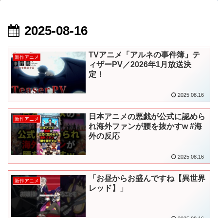
2025-08-16
TVアニメ「アルネの事件簿」テ
新作アニメ
ィザーPV／2026年1月放送決
定！
2025.08.16
日本アニメの悪戯が公式に認めら
新作アニメ
れ海外ファンが腰を抜かすw #海
外の反応
2025.08.16
「お昼からお盛んですね【異世界
新作アニメ
レッド】」