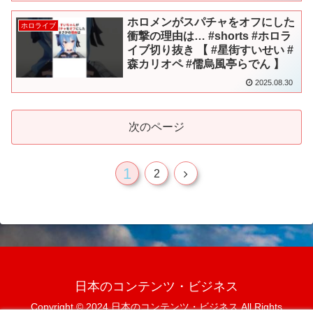
ホロメンがスパチャをオフにした
ホロライブ
衝撃の理由は… #shorts #ホロラ
イブ切り抜き 【 #星街すいせい #
森カリオペ #儒烏風亭らでん 】
2025.08.30
次のページ
1
次
2
へ
日本のコンテンツ・ビジネス
Copyright © 2024 日本のコンテンツ・ビジネス All Rights