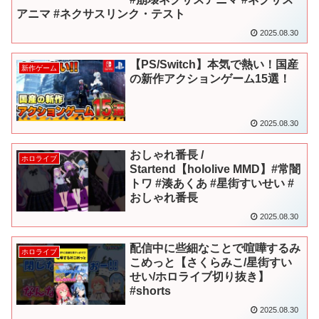
アニマ #ネクサスリンク・テスト
2025.08.30
【PS/Switch】本気で熱い！国産
新作ゲーム
の新作アクションゲーム15選！
2025.08.30
おしゃれ番長 /
ホロライブ
Startend【hololive MMD】#常闇
トワ #湊あくあ #星街すいせい #
おしゃれ番長
2025.08.30
配信中に些細なことで喧嘩するみ
ホロライブ
こめっと【さくらみこ/星街すい
せい/ホロライブ切り抜き】
#shorts
2025.08.30