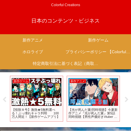
Colorful Creations
日本のコンテンツ・ビジネス
新作アニメ
新作ゲーム
ホロライブ
プライバシーポリシー 【Colorful Creation】
特定商取引法に基づく表記（商取引に関する開示）
新作ゲーム
新作アニメ
新作ゲ
【怪獣８号】激熱★5無料選べ
【光が死んだ夏/同時視聴】今夏新
【202
る！ぶっ壊れキャラ判明 100
作アニメ『光が死んだ夏』第5話
が注目
万人間近！【新作ゲームアプリ】
同時視聴【男性声優好きVtuber 燈
TOP1
堂ゆま/Todo Yuma】
ム／ス
ンプ＋
／ジョ