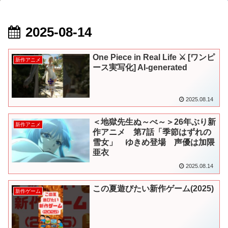
2025-08-14
One Piece in Real Life ⚔️ [ワンピ
新作アニメ
ース実写化] AI-generated
2025.08.14
＜地獄先生ぬ～べ～＞26年ぶり新
新作アニメ
作アニメ 第7話「季節はずれの
雪女」 ゆきめ登場 声優は加隈
亜衣
2025.08.14
この夏遊びたい新作ゲーム(2025)
新作ゲーム