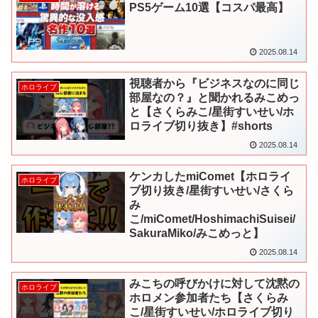
PS5ゲーム10選【コスパ最高】
2025.08.14
視聴者から『ビジネスなのに同じ
ホロライブ
部屋なの？』と聞かれるみこめっ
と【さくらみこ/星街すいせい/ホ
ロライブ切り抜き】#shorts
2025.08.14
ケンカしたmiComet【ホロライ
ホロライブ
ブ切り抜き/星街すいせい/さくら
み
こ/miComet/HoshimachiSuisei/
SakuraMiko/みこめっと】
2025.08.14
みこちの呼びかけに対して沈黙の
ホロライブ
ホロメン参加者たち【さくらみ
こ/星街すいせい/ホロライブ切り