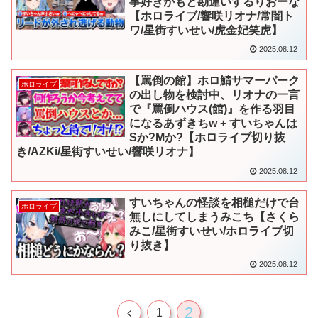
事好きかもと勘違いするりおーな
【ホロライブ/響咲リオナ/常闇ト
ワ/星街すいせい/虎金妃笑虎】
2025.08.12
【罵倒の館】ホロ鯖サマーパーク
ホロライブ
の出し物を検討中、リオナの一言
で『罵倒ハウス(館)』を作る羽目
になるあずきちw + すいちゃんは
Sか?Mか?【ホロライブ切り抜
き/AZKi/星街すいせい/響咲リオナ】
2025.08.12
すいちゃんの怪談を相槌だけで台
ホロライブ
無しにしてしまうみこち【さくら
みこ/星街すいせい/ホロライブ切
り抜き】
2025.08.12
2
前
1