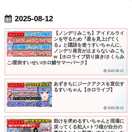
2025-08-12
【ノンデリみこち】アイドルライ
ホロライブ
ンを守るため『星を見上げてく
る』と隠語を使うすいちゃんに、
ノンデリ発言が止まらないみこち
w【ホロライブ切り抜き/さくらみ
こ/星街すいせい/ホロ鯖サマーパーク】
2025.08.12
あずきちにジークアクスを宣伝す
ホロライブ
るすいちゃん【ホロライブ】
2025.08.12
助けを求めるすいちゃんと現場に
ホロライブ
戻ってくる犯人+トワ様が自分の