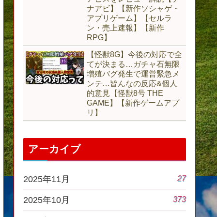
ナアビ】【新作ソシャゲ・
アプリゲーム】【セルラ
ン・売上速報】【新作
RPG】
【怪獣8G】今後の対応で全
てが決まる…ガチャ石無限
増殖バグ発生で運営緊急メ
ンテ…皆んなの反応&個人
的意見【怪獣8号 THE
GAME】【新作ゲームアプ
リ】
アーカイブ
27
2025年11月
373
2025年10月