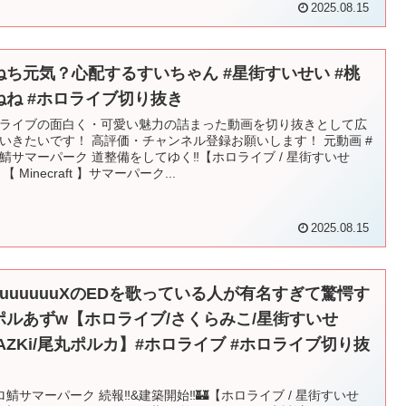
2025.08.15
ねち元気？心配するすいちゃん #星街すいせい #桃
ねね #ホロライブ切り抜き
ライブの面白く・可愛い魅力の詰まった動画を切り抜きとして広
いきたいです！ 高評価・チャンネル登録お願いします！ 元動画 #
鯖サマーパーク 道整備をしてゆく‼【ホロライブ / 星街すいせ
【 Minecraft 】サマーパーク...
2025.08.15
QuuuuuuXのEDを歌っている人が有名すぎて驚愕す
ポルあずw【ホロライブ/さくらみこ/星街すいせ
/AZKi/尾丸ポルカ】#ホロライブ #ホロライブ切り抜
ロ鯖サマーパーク 続報‼&建築開始‼🏰【ホロライブ / 星街すいせ