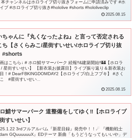
 本チャンネルはホロライブ切り抜きフォームに申請済みです #ホ
ブ #ホロライブ切り抜き#hololive #shorts #hololiveclip
2025.08.15
いちゃんに『丸くなったよね』と言って否定される
こち【さくらみこ/星街すいせい/ホロライブ切り抜
#shorts
画はこちら↓ # ホロ鯖サマーパーク 続報‼&建築開始‼🏰【ホロラ
 / 星街すいせい】 【新衣装お披露目】ライブ振り返り＆新衣装お
目！# DearFBKINGDOMDAY2【ホロライブ/白上フブキ】 #さく
こ #星街すいせい...
2025.08.15
ホロ鯖サマーパーク 道整備をしてゆく‼【ホロライブ
 星街すいせい】
025.1.22 3rdフルアルバム『新星目録』発売中！！☄ 『機動戦士
ndam GQuuuuuuX』EDテーマ 新曲「もうどうなってもいいや」デ