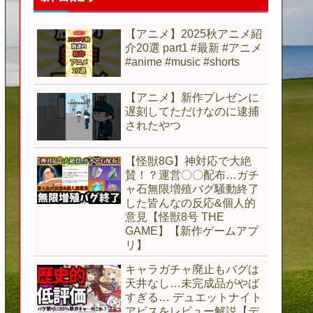
【アニメ】2025秋アニメ紹
介20選 part1 #最新 #アニメ
#anime #music #shorts
【アニメ】新作プレゼンに
遅刻してただけなのに逮捕
されたやつ
【怪獣8G】神対応で大絶
賛！？運営〇〇配布…ガチ
ャ石無限増殖バグ騒動終了
した皆んなの反応&個人的
意見【怪獣8号 THE
GAME】【新作ゲームアプ
リ】
キャラガチャ廃止もバグは
天井なし…未完成品がやば
すぎる… デュエットナイト
アビスをレビュー解説【デ