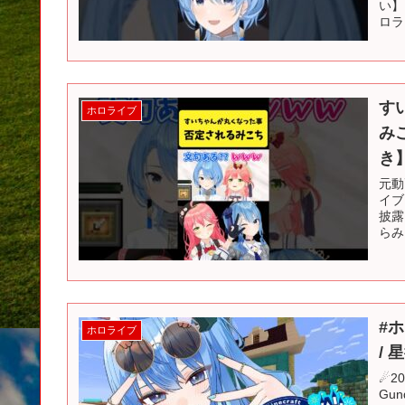
い】
ロライ
す
ホロライブ
み
き】
元動
イブ
披露
らみ
#
ホロライブ
/
☄2
Gu