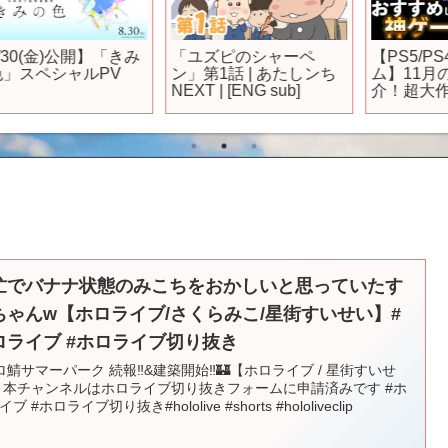
鬼滅の刃が興行収入100
【おすすめスマホゲー
億突破した。 #アニメ #
ム】2025年上半期まと
アニメ紹介 #アニメレビ
め!! 新作タイトル総合ス
ュー #アニメ評価 #新作
コアランキング
アニメ #オタク #フィギ
TOP20！【無料アプリ
ュア #アニソン #short
ゲーム】#rpg #ゆっくり
#shorts #社長
解説 #最新
忙でバナナ状態のみこちをおかしいと思っていたす
ちゃんw【ホロライブ/さくらみこ/星街すいせい】#
ロライブ #ホロライブ切り抜き
ロ鯖サマーパーク 続報‼&建築開始‼🏰【ホロライブ / 星街すいせ
 本チャンネルはホロライブ切り抜きフォームに申請済みです #ホ
ブ #ホロライブ切り抜き#hololive #shorts #hololiveclip