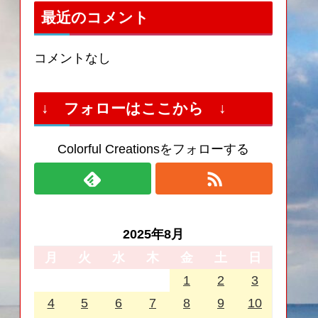
最近のコメント
コメントなし
↓ フォローはここから ↓
Colorful Creationsをフォローする
2025年8月
月
火
水
木
金
土
日
1
2
3
4
5
6
7
8
9
10