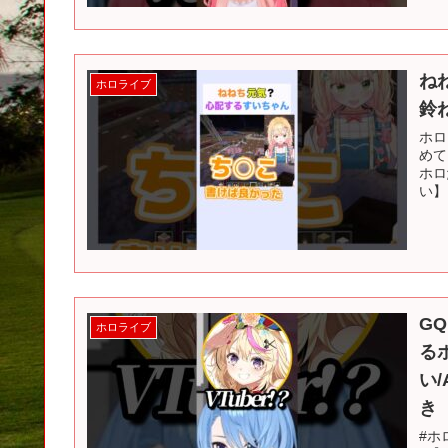
ね
ホロライブ
鈴
ホロ
めて
ホロ
い】 
G
ホロライブ
る
い
き
#ホ