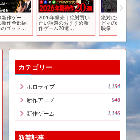
アニメのあだ名がヤバ
そ、そんな結末が…
【ヒロア
すぎる【おすすめアニ
2025年下半期～発売す
の発言”
メ】【ブルーロック】
る注目の謎解きミステ
あの男
リーゲーム15選
に対す
【PS/Switch/Steam】
ーローア
アカ #ヒ
反応集
カテゴリー
1,184
ホロライブ
946
新作アニメ
1,146
新作ゲーム
新着記事