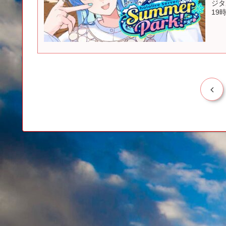
ジタ
19時
前
へ