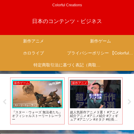
Colorful Creations
日本のコンテンツ・ビジネス
新作アニメ
新作ゲーム
ホロライブ
プライバシーポリシー 【Colorful Creation】
特定商取引法に基づく表記（商取引に関する開示）
新作ゲーム
新作アニメ
新
作
『スター・ウォーズ 無法者たち』
超人気新作アニメ３選！ #アニメ
【
】
オフィシャルストーリートレーラ
紹介アニメ #アニメ紹介 #フィギ
内ア
ー
ュア #アニソン #オタク #社長
【Fo
#short #shorts