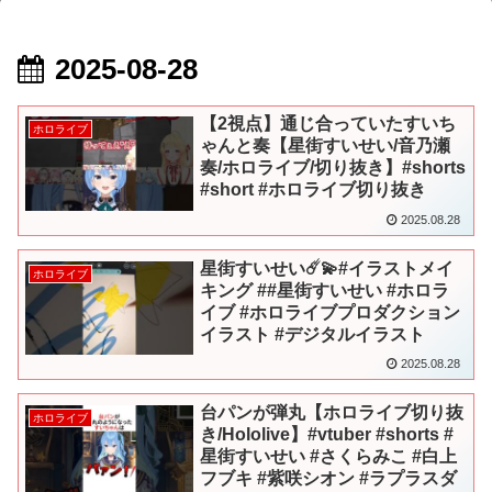
2025-08-28
【2視点】通じ合っていたすいち
ホロライブ
ゃんと奏【星街すいせい/音乃瀬
奏/ホロライブ/切り抜き】#shorts
#short #ホロライブ切り抜き
2025.08.28
星街すいせい☄️💫#イラストメイ
ホロライブ
キング ##星街すいせい #ホロラ
イブ #ホロライブプロダクション
イラスト #デジタルイラスト
2025.08.28
台パンが弾丸【ホロライブ切り抜
ホロライブ
き/Hololive】#vtuber #shorts #
星街すいせい #さくらみこ #白上
フブキ #紫咲シオン #ラプラスダ