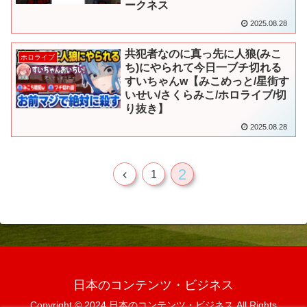
ークネス
2025.08.28
共犯者なのに真っ先に人狼(みこ
ホロライブ
ち)にやられて今日一ブチ切れる
すいちゃんw【みこめっと/星街す
いせい/さくらみこ/ホロライブ/切
り抜き】
2025.08.28
2
前
1
へ
日本のコンテンツ・ビジネス
Copyright © 2024 日本のコンテンツ・ビジネス All Rights