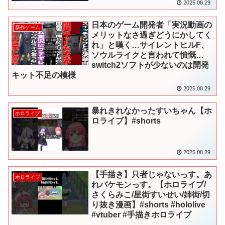
2025.08.29
日本のゲーム開発者「実況動画の
新作ゲーム
メリットなさ過ぎどうにかしてく
れ」と嘆く…サイレントヒルF、
ソウルライクと言われて憤慨…
switch2ソフトが少ないのは開発
キット不足の模様
2025.08.29
暴れきれなかったすいちゃん【ホ
ホロライブ
ロライブ】#shorts
2025.08.29
【手描き】只者じゃないっす。あ
ホロライブ
れバケモンっす。【ホロライブ/
さくらみこ/星街すいせい/姉街/切
り抜き漫画】#shorts #hololive
#vtuber #手描きホロライブ