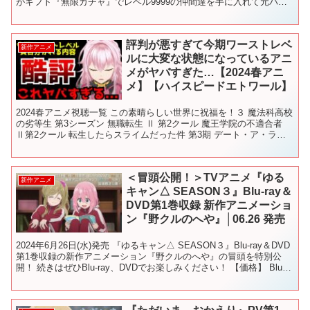
がギフト『無限ガチャ』でレベル9999の仲間達を手に入れて元パー
ティーメンバーと世界に復讐＆『ざまぁ！』します！』...
評判が悪すぎて今期ワーストレベ
新作アニメ
ルに大変な状態になっているアニ
メがヤバすぎた…【2024春アニ
メ】【ハイスピードエトワール】
2024春アニメ視聴一覧 この素晴らしい世界に祝福を！３ 魔法科高校
の劣等生 第3シーズン 無職転生 Ⅱ 第2クール 魔王学院の不適合者
Ⅱ第2クール 転生したらスライムだった件 第3期 デート・ア・ライ
ブⅤ アイドルマスター シャイニーカ...
＜冒頭公開！＞TVアニメ『ゆる
新作アニメ
キャン△ SEASON３』Blu-ray＆
DVD第1巻収録 新作アニメーショ
ン『野クルのへや』│06.26 発売
2024年6月26日(水)発売 『ゆるキャン△ SEASON３』Blu-ray＆DVD
第1巻収録の新作アニメーション『野クルのへや』の冒頭を特別公
開！ 続きはぜひBlu-ray、DVDでお楽しみください！ 【価格】 Blu-
ray：15,4...