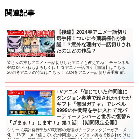
関連記事
【後編】2024春アニメ一話切り
新作アニメ
選手権！ついに今期覇権作が爆
誕！？意外な理由で一話切りされ
たのはどの作品？
皆さんの推しアニメ・一話切りしたアニメも教えてね！ チャンネル
登録＆いいねもよろしくね！ 春アニメ一話切り【前編】はこちら
2024冬アニメの特集はこちら！ 2024冬アニメ一話切り選手権 前
編 後編 2024冬アニメ６話切り選手権 2...
TVアニメ『信じていた仲間達に
新作アニメ
ダンジョン奥地で殺されかけたが
ギフト『無限ガチャ』でレベル
9999の仲間達を手に入れて元パ
ーティーメンバーと世界に復讐＆
『ざまぁ！』します！』第１話│【期間限定公開】
シリーズ累計発行部数500万部の最強ガチャファンタジーがアニメ
化！ TVアニメ『信じていた仲間達にダンジョン奥地で殺されかけた