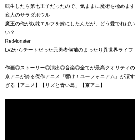
転生したら第七王子だったので、気ままに魔術を極めます
変人のサラダボウル
魔王の俺が奴隷エルフを嫁にしたんだが、どう愛でればい
い？
Re:Monster
Lv2からチートだった元勇者候補のまったり異世界ライフ
作画◎ストーリー◎演出◎音楽◎全てが最高クオリティの
京アニが誇る傑作アニメ『響け！ユーフォニアム』が凄す
ぎる【アニメ】【リズと青い鳥」【京アニ】