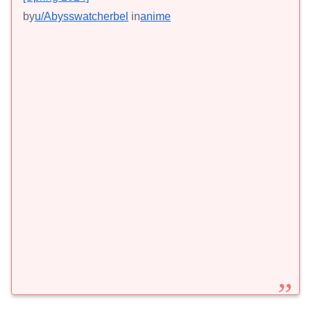
by
u/Abysswatcherbel
in
anime