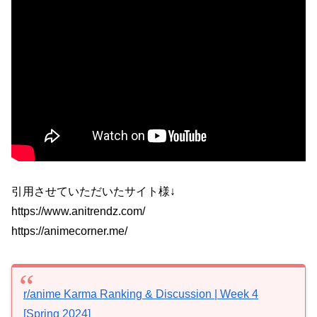
引用させていただいたサイト様↓
https://www.anitrendz.com/
https://animecorner.me/
r/anime Karma Ranking & Discussion | Week 4
[Spring 2024]