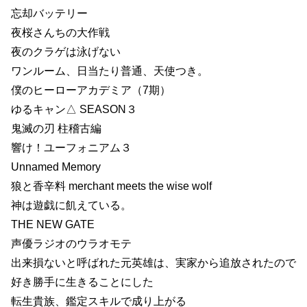
忘却バッテリー
夜桜さんちの大作戦
夜のクラゲは泳げない
ワンルーム、日当たり普通、天使つき。
僕のヒーローアカデミア（7期）
ゆるキャン△ SEASON３
鬼滅の刃 柱稽古編
響け！ユーフォニアム３
Unnamed Memory
狼と香辛料 merchant meets the wise wolf
神は遊戯に飢えている。
THE NEW GATE
声優ラジオのウラオモテ
出来損ないと呼ばれた元英雄は、実家から追放されたので
好き勝手に生きることにした
転生貴族、鑑定スキルで成り上がる