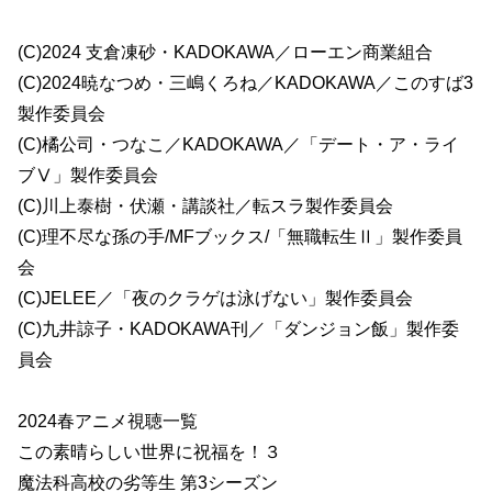
(C)2024 支倉凍砂・KADOKAWA／ローエン商業組合
(C)2024暁なつめ・三嶋くろね／KADOKAWA／このすば3
製作委員会
(C)橘公司・つなこ／KADOKAWA／「デート・ア・ライ
ブⅤ」製作委員会
(C)川上泰樹・伏瀬・講談社／転スラ製作委員会
(C)理不尽な孫の手/MFブックス/「無職転生Ⅱ」製作委員
会
(C)JELEE／「夜のクラゲは泳げない」製作委員会
(C)九井諒子・KADOKAWA刊／「ダンジョン飯」製作委
員会
2024春アニメ視聴一覧
この素晴らしい世界に祝福を！３
魔法科高校の劣等生 第3シーズン