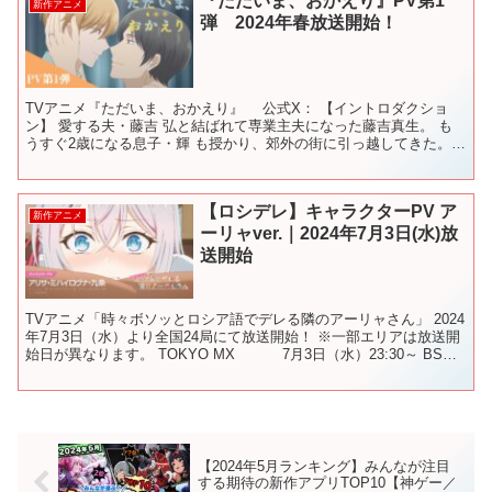
『ただいま、おかえり』PV第1
新作アニメ
弾 2024年春放送開始！
TVアニメ『ただいま、おかえり』 公式X： 【イントロダクショ
ン】 愛する夫・藤吉 弘と結ばれて専業主夫になった藤吉真生。 も
うすぐ2歳になる息子・輝 も授かり、郊外の街に引っ越してきた。
格差婚という世間からの偏見もあり、自分に自信が持...
【ロシデレ】キャラクターPV ア
新作アニメ
ーリャver.｜2024年7月3日(水)放
送開始
TVアニメ「時々ボソッとロシア語でデレる隣のアーリャさん」 2024
年7月3日（水）より全国24局にて放送開始！ ※一部エリアは放送開
始日が異なります。 TOKYO MX 7月3日（水）23:30～ BS日
テレ 7月3日（水）...
【2024年5月ランキング】みんなが注目
する期待の新作アプリTOP10【神ゲー／