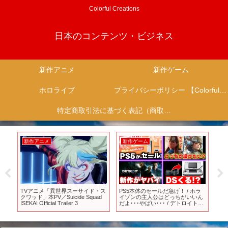
Colorful Creations
日本のコンテンツ・ビジネス
新作アニメ
新作ゲーム
ホロライブ
プライバシーポリシー 【Colorful Creation】
特定商取引法に基づく表記（商取引に関する開示）
新作アニメ
新作ゲーム
新
定で
TVアニメ「異世界スーサイド・ス
PS5本体のセールだ急げ！ / ホラ
【ポ
の
クワッド」本PV／Suicide Squad
イゾンの主人公はどっちがいいん
テ
大
ISEKAI Official Trailer 3
だよ･･･やばい･･･ / デトロイトビ
が
カムヒューマンのスタジオが新
作！【ゲームニュースまとめ】