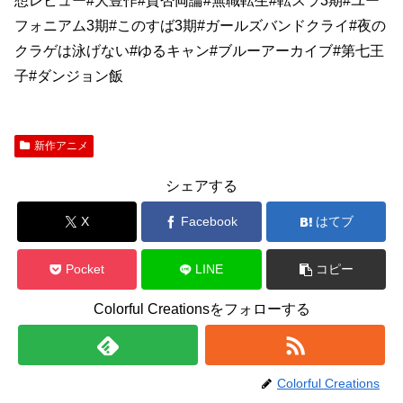
想レビュー#大豊作#賛否両論#無職転生#転スラ3期#ユー
フォニアム3期#このすば3期#ガールズバンドクライ#夜の
クラゲは泳げない#ゆるキャン#ブルーアーカイブ#第七王
子#ダンジョン飯
新作アニメ
シェアする
X
Facebook
はてブ
Pocket
LINE
コピー
Colorful Creationsをフォローする
Colorful Creations